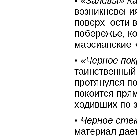
•
«Заливы» К
возникновени
поверхности 
побережье, к
марсианские 
•
«Черное пок
таинственный 
протянулся п
покоится прям
ходивших по 
•
Черное стек
материал дае