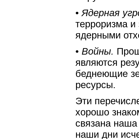
•
Ядерная угр
терроризма и
ядерными отх
•
Войны.
Прош
являются рез
беднеющие зе
ресурсы.
Эти перечисле
хорошо знако
связана наша 
наши дни исч