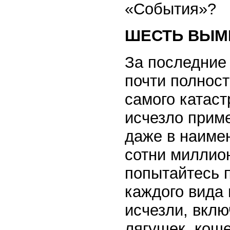
«События»?
ШЕСТЬ ВЫМ
За последние
почти полнос
самого катас
исчезло прим
даже в наиме
сотни миллион
попытайтесь п
каждого вида 
исчезли, вклю
лягушек, коше