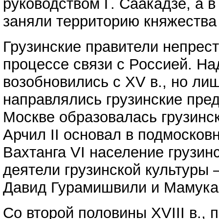
руководством Г. Саакадзе, а в
заняли территорию княжества 
Грузинские правители непрест
процессе связи с Россией. На
возобновились с XV в., но ли
направлялись грузинские пред
Москве образовалась грузинск
Арчил II основал в подмосков
Вахтанга VI население грузин
деятели грузинской культуры
Давид Гурамишвили и Мамука
Со второй половины XVIII в.,