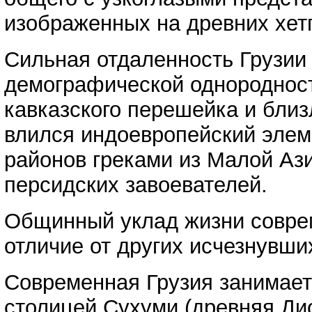
изображенных на древних хет
Сильная отдаленность Грузии
демографической однородност
кавказского перешейка и близ
влился индоевропейский элем
районов греками из Малой Ази
персидских завоевателей.
Общинный уклад жизни совреме
отличие от других исчезнувши
Современная Грузия занимает
столицей Сухуми (древняя Ди