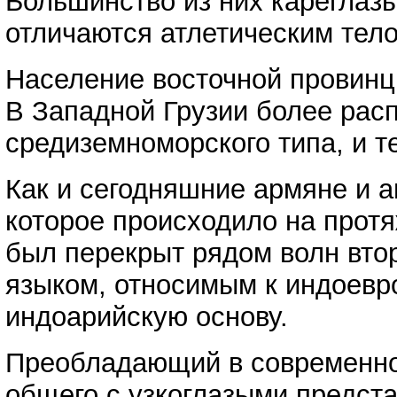
Большинство из них кареглазы
отличаются атлетическим тел
Население восточной провинц
В Западной Грузии более рас
средиземноморского типа, и 
Как и сегодняшние армяне и а
которое происходило на протя
был перекрыт рядом волн вто
языком, относимым к индоевр
индоарийскую основу.
Преобладающий в современной
общего с узкоглазыми предста