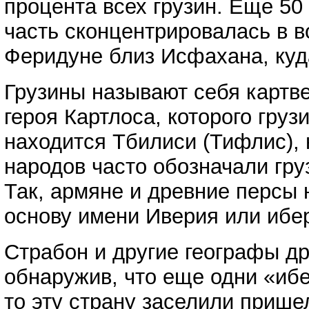
процента всех грузин. Еще 50
часть сконцентрировалась в в
Феридуне близ Исфахана, куда
Грузины называют себя картв
героя Картлоса, которого гру
находится Тбилиси (Тифлис), 
народов часто обозначали гру
Так, армяне и древние персы 
основу имени Иверия или ибер
Страбон и другие географы д
обнаружив, что еще одни «ибе
то эту страну заселили приш