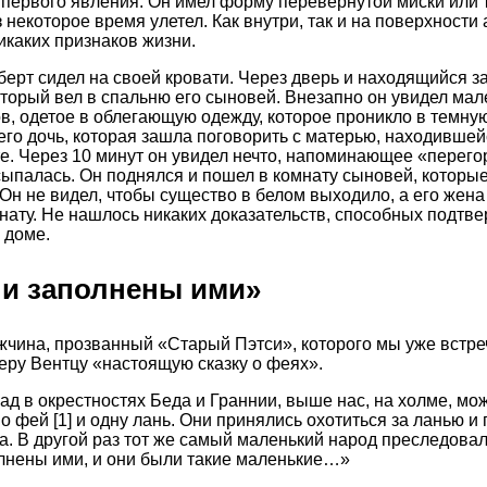
я первого явления. Он имел форму перевернутой миски или
з некоторое время улетел. Как внутри, так и на поверхности
каких признаков жизни.
ерт сидел на своей кровати. Через дверь и находящийся за
оторый вел в спальню его сыновей. Внезапно он увидел ма
ов, одетое в облегающую одежду, которое проникло в темную
 его дочь, которая зашла поговорить с матерью, находившей
е. Через 10 минут он увидел нечто, напоминающее «перегор
ссыпалась. Он поднялся и пошел в комнату сыновей, которы
Он не видел, чтобы существо в белом выходило, а его жена 
мнату. Не нашлось никаких доказательств, способных подтве
 доме.
и заполнены ими»
чина, прозванный «Старый Пэтси», которого мы уже встре
теру Вентцу «настоящую сказку о феях».
зад в окрестностях Беда и Граннии, выше нас, на холме, мо
во фей
[1]
и одну лань. Они принялись охотиться за ланью и
ва. В другой раз тот же самый маленький народ преследова
лнены ими, и они были такие маленькие…»