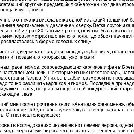
взлетающий круглый предмет, был обнаружен круг диаметром
вица и кустарники.
рупного отпечатка висела ветка одной из акаций толщиной б
манная вертикальным давлением сверху. Ветка другой акац
ельно в 2 метрах 30 сантиметрах над кругом, была абсолютн
льких первых метрах пшеничного поля, где объект начинал 
распластались в форме колесных спиц».
мость подчеркивать сходство между углублением, оставлен
ми или гнездами, о которых мы уже писали.
нам, расе гномов, сопровождающих карликов и фей в Брет
 с наступлением ночи. Некоторые из них носят фонарь, на
вых страны Галлов. У них есть сабли, размером не превыш
адо точно различать карликов и гномов. Последние принад
ли даже с телом, покрытым шерстью. У них дрожащий старче
ркающие глаза.
ший мне после прочтения книги «Анатомия феномена», объя
ществование НЛО, он обнаружил какую-то вещь, которая, по
ть. Он написал следующее:
ровел в исследованиях индейцев из племени чероки, одной 
. Когда чероки эмигрировали в горы штата Теннеси, они на