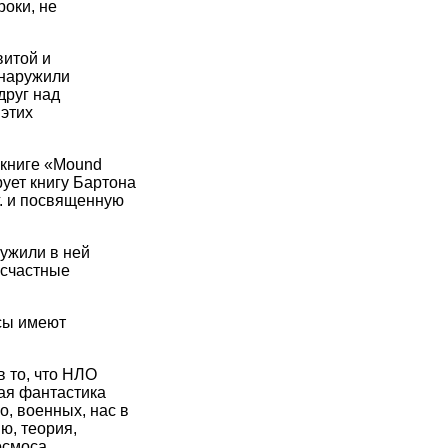
роки, не
витой и
бнаружили
друг над
 этих
 книге «Mound
рует книгу Бартона
г. и посвященную
ружили в ней
есчастные
осы имеют
 то, что НЛО
ая фантастика
о, военных, нас в
ю, теория,
осмоса,