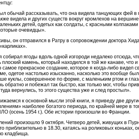
ентцу:
ыл обычай рассказывать, что она видела танцующих фей в 
акже видела и других существ вокруг кромлехов на вершине
леньких детей, одетых как солдаты, с красными колпаками 
которые очевидцы».
ивы, он отправился в Ратру в сопровождении доктора Хида
«карликах».
я собирал ягоды вдоль одной изгороди недалеко отсюда, чт
плоский камень, который находился в той же канаве, что и 
 самое прекрасное создание, которое я когда-либо видел св
яме, одетое настолько изысканно, насколько это вообще бы
ше куклы, совершенное по форме, с маленьким ртом и глаз
ь обратно и побежал так быстро, как только мог, чтобы при
 туда вернулись, то этого существа уже и след простыл».
ижаемся к основной мысли этой книги, я приведу две други
лениям» наиболее богатого периода, по крайней мере в том
ЛО (осень 1954 г.). Обе истории произошли во Франции.
лений произошло 9 октября. Четверо детей, живущих в Пур
что приблизительно в 18.30, катаясь на роликовых коньках, 
ло кладбища.