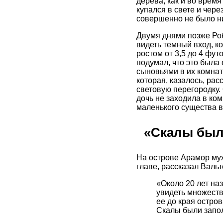
дерева, как и во врем
купался в свете и чере
совершенно не было ни
Двумя днями позже Роб
видеть темный вход, к
ростом от 3,5 до 4 фут
подумал, что это была
сыновьями в их комнат
которая, казалось, ра
световую перегородку. 
дочь не заходила в ко
маленького существа в
«Скалы был
На острове Арамор муж
главе, рассказал Валь
«Около 20 лет на
увидеть множест
ее до края остро
Скалы были запо