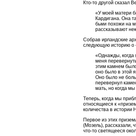
Кто-то другой сказал В
«У моей матери б
Кардигана. Она т
бьми похожи на ма
рассказывают не
Собрав ирландские арх
следующую историю о 
«Однажды, когда 
меня перевернуть 
этим камнем было
оно было в этой 
Оно было не боль
перевернул камен
мать, но когда мы
Теперь, когда мы прибл
относящиеся к «призем
количества в истории Н
Первое из этих призем
(Мозель), рассказали, 
что-то светящееся око