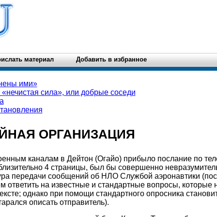
ислать материал
Добавить в избранное
нены ими»
«нечистая сила», или добрые соседи
а
становления
ТАЙНАЯ ОРГАНИЗАЦИЯ
 военным каналам в Дейтон (Огайо) прибыло послание по те
близительно 4 страницы, был бы совершенно невразумител
ура передачи сообщений об НЛО Службой аэронавтики (пос
м ответить на известные и стандартные вопросы, которые н
ексте; однако при помощи стандартного опросника станов
тарался описать отправитель).