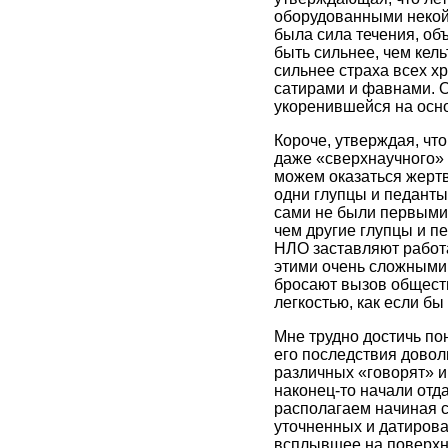
оборудованными некой 
была сила течения, об
быть сильнее, чем кел
сильнее страха всех х
сатирами и фавнами. О
укоренившейся на осно
Короче, утверждая, чт
даже «сверхнаучного» 
можем оказаться жертв
одни глупцы и педанты
сами не были первыми
чем другие глупцы и п
НЛО заставляют работа
этими очень сложными 
бросают вызов общест
легкостью, как если бы
Мне трудно достичь по
его последствия довол
различных «говорят» и
наконец-то начали отд
располагаем начиная с
уточненных и датирован
всплывшее на поверхно