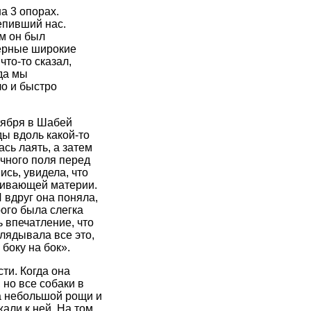
а 3 опорах.
епивший нас.
ам он был
черные широкие
что-то сказал,
да мы
ло и быстро
тября в Шабей
ы вдоль какой-то
ась лаять, а затем
чного поля перед
сь, увидела, что
ечивающей материи.
 вдруг она поняла,
рого была слегка
ь впечатление, что
глядывала все это,
боку на бок».
ти. Когда она
 но все собаки в
а небольшой рощи и
али к ней. На том