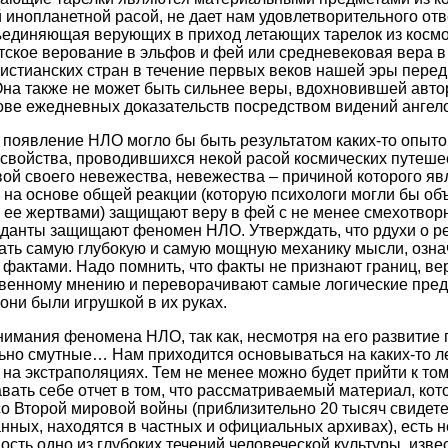
инопланетной расой, не дает нам удовлетворительного отв
ъединяющая верующих в приход летающих тарелок из космо
ьтское верование в эльфов и фей или средневековая вера в
ристианских стран в течение первых веков нашей эры пере
на также не может быть сильнее веры, вдохновившей автор
ве ежедневных доказательств посредством видений ангело
о появление НЛО могло бы быть результатом каких-то опыто
свойства, проводившихся некой расой космических путеше
ой своего невежества, невежества – причиной которого явля
 на основе общей реакции (которую психологи могли бы объ
 ее жертвами) защищают веру в фей с не менее смехотвор
еданты защищают феномен НЛО. Утверждать, что рдухи о р
ть самую глубокую и самую мощную механику мысли, означ
фактами. Надо помнить, что факты не признают границ, вер
венному мнению и переворачивают самые логические предс
 они были игрушкой в их руках.
нимания феномена НЛО, так как, несмотря на его развитие 
ьно смутные… Нам приходится основываться на каких-то ле
 на экстраполяциях. Тем не менее можно будет прийти к том
авать себе отчет в том, что рассматриваемый материал, ко
о Второй мировой войны (приблизительно 20 тысяч свидете
ных, находятся в частных и официальных архивах), есть не
сть одно из глубоких течений человеческой культуры, изве