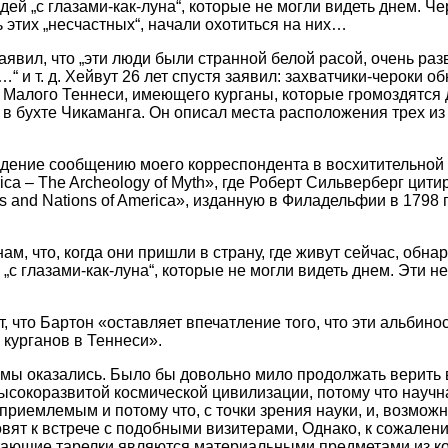
ей „с глазами-как-луна“, которые не могли видеть днем. Че
 этих „несчастных“, начали охотиться на них…
заявил, что „эти люди были странной белой расой, очень раз
 и т. д. Хейвут 26 лет спустя заявил: захватчики-чероки о
 Малого Теннеси, имеющего курганы, которые громоздятся 
 в бухте Чикаманга. Он описал места расположения трех из
дение сообщению моего корреспондента в восхитительной
rica – The Archeology of Myth», где Роберт Сильверберг цити
bs and Nations of America», изданную в Филадельфии в 1798 
ам, что, когда они пришли в страну, где живут сейчас, обна
„с глазами-как-луна“, которые не могли видеть днем. Эти н
, что Бартон «оставляет впечатление того, что эти альбин
 курганов в Теннеси».
 мы оказались. Было бы довольно мило продолжать верить в
сокоразвитой космической цивилизации, потому что научн
приемлемым и потому что, с точки зрения науки, и, возможн
овят к встрече с подобными визитерами, Однако, к сожалени
тающие тарелки являются материальными предметами из к