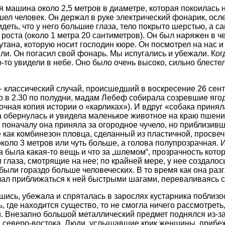
я машина около 2,5 метров в диаметре, которая покоилась н
шел человек. Он держал в руке электрический фонарик, осл
деть, что у него большие глаза, тело покрыто шерстью, а с
 роста (около 1 метра 20 сантиметров). Он был наряжен в 
тана, которую носит господин кюре. Он посмотрел на нас и 
яли. Он погасил свой фонарь. Мы испугались и убежали. Ког
-то увидели в небе. Оно было очень высоко, сильно блесте
 классический случай, происшедший в воскресение 26 сен
о в 2.30 по полудни, мадам Лебеф собирала созревшие ягод
точная копия истории о «карликах»). И вдруг «собака принял
 обернулась и увидела маленькое животное на краю пшени
 поначалу она приняла за огородное чучело, но приблизивши
ое как комбинезон пловца, сделанный из пластичной, просв
коло 3 метров или чуть больше, а голова полупрозрачная. И
 была какая-то вещь и что за „шлемом“, прозрачность кото
глаза, смотрящие на нее; по крайней мере, у нее создалос
 были гораздо больше человеческих. В то время как она раз
ал приближаться к ней быстрыми шагами, переваливаясь с 
ись, убежала и спряталась в зарослях кустарника поблизос
 где находится существо, то не смогла ничего рассмотреть,
. Внезапно большой металлический предмет поднялся из-з
 северо-востока. Люди, услышавшие крик женщины, прибеж