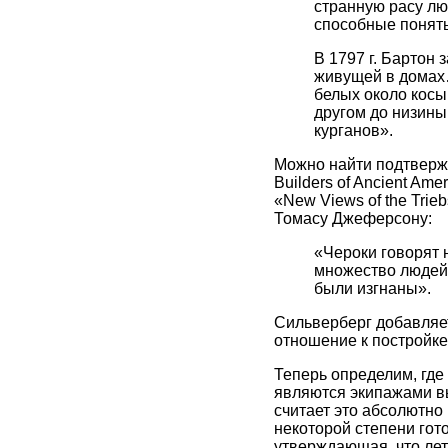
странную расу люд
способные понять
В 1797 г. Бартон 
живущей в домах…“
белых около косы
другом до низины
курганов».
Можно найти подтверж
Builders of Ancient Ame
«New Views of the Trie
Томасу Джеферсону:
«Чероки говорят н
множество людей 
были изгнаны».
Сильверберг добавляет
отношение к постройке
Теперь определим, где
являются экипажами вы
считает это абсолютно 
некоторой степени гот
утверждающая, что ле