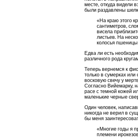
месте, откуда видели 
были раздавлены шелко
«На краю этого к
сантиметров, сло
висела приблизит
листьев. На неско
колосья пшеницы 
Едва ли есть необходи
различного рода круга
Теперь вернемся к фио
только в сумерках или
восковую свечу у мерт
Согласно Вийемарку, н
расе с темной кожей и
маленькие черные све
Один человек, написав
никогда не верил в су
бы меня заинтересова
«Многие годы я п
племени ирокезов