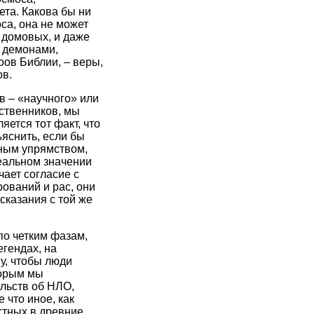
ета. Какова бы ни
са, она не может
 домовых, и даже
д демонами,
ов Библии, – веры,
в.
в – «научного» или
ственников, мы
ется тот факт, что
яснить, если бы
ным упрямством,
еальном значении
ает согласие с
ований и рас, они
казания с той же
по четким фазам,
гендах, на
у, чтобы люди
торым мы
льств об НЛО,
 что иное, как
стных в древние