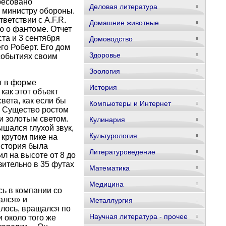
ресовано
Деловая литература
 министру обороны.
ветствии с A.F.R.
Домашние животные
ю о фантоме. Отчет
та и 3 сентября
Домоводство
его Роберт. Его дом
Здоровье
 событиях своим
Зоология
ет в форме
История
как этот объект
вета, как если бы
Компьютеры и Интернет
. Существо ростом
и золотым светом.
Кулинария
ышался глухой звук,
Культурология
 крутом пике на
история была
Литературоведение
л на высоте от 8 до
зительно в 35 футах
Математика
Медицина
сь в компании со
ался» и
Металлургия
лось, вращался по
Научная литература - прочее
и около того же