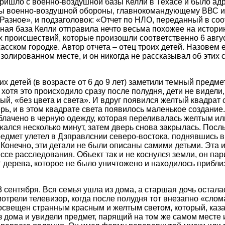
ришло с военно-воздушной базы Келли в Техасе и было ад
 военно-воздушной обороны, главнокомандующему ВВС и
Разное», и подзаголовок: «Отчет по НЛО, переданный в соот
ная база Келли отправила нечто весьма похожее на истори
х происшествий, которые произошли соответственно 6 авгус
хасском городке. Автор отчета – отец троих детей. Назовем 
золированном месте, и он никогда не рассказывал об этих
их детей (в возрасте от 6 до 9 лет) заметили темный предм
хотя это происходило сразу после полудня, дети не видели, 
й, «без цвета и света». И вдруг появился желтый квадрат с
ерь, и в этом квадрате света появилось маленькое создание
облачено в черную одежду, которая переливалась желтым ил
жался несколько минут, затем дверь снова закрылась. Посл
редмет улетел в Дзправлснии северо-востока, поднявшись в
 Конечно, эти детали не были описаны самими детьми. Эта 
се расследования. Объект так и не коснулся земли, он пари
т дерева, которое не было уничтожено и находилось прибли
 сентября. Вся семья ушла из дома, а старшая дочь остала
мотрели телевизор, когда после полудня тот внезапно «слом
свещен странным красным и желтым светом, который, каза
з дома и увидели предмет, парящий на том же самом месте 