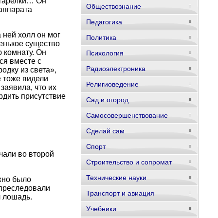
 тарелки… Он
Обществознание
 аппарата
Педагогика
 ней холл он мог
Политика
ленькое существо
 комнату. Он
Психология
ся вместе с
Радиоэлектроника
одку из света»,
е тоже видели
Религиоведение
заявила, что их
рдить присутствие
Сад и огород
Самосовершенствование
Сделай сам
Спорт
чали во второй
Строительство и сопромат
Технические науки
жно было
 преследовали
Транспорт и авиация
л лошадь.
Учебники