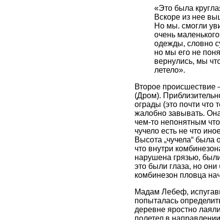
«Это была кругла
Вскоре из нее вы
Но мы. смогли уви
очень маленького
одежды, словно су
но мы его не пон
вернулись, мы что
летело».
Второе происшествие –
(Дром). Приблизительн
ограды (это почти что 
жалобно завывать. Она
чем-то непонятным что
чучело есть не что ин
Высота „чучела“ была о
что внутри комбинезона
нарушена грязью, были 
это были глаза, но они
комбинезон пловца нач
Мадам Лебеф, испугавш
попыталась определить,
деревне яростно лаяли
полетел в направлении