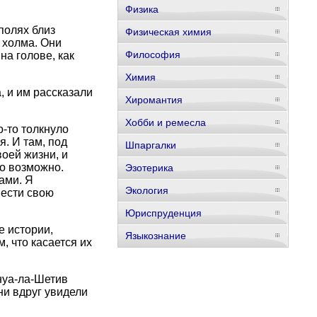
Физика
полях близ
Физическая химия
 холма. Они
Философия
на голове, как
Химия
, и им рассказали
Хиромантия
Хобби и ремесла
о-то толкнуло
я. И там, под
Шпаргалки
оей жизни, и
ло возможно.
Эзотерика
ами. Я
Экология
вести свою
Юриспруденция
е истории,
Языкознание
, что касается их
нуа-ла-Шетив
они вдруг увидели