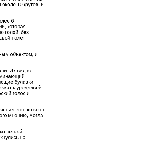
 около 10 футов, и
олее 6
ии, которая
о голой, без
свой полет,
ным объектом, и
ани. Их видно
поминающий
ающие булавки.
лежат к уродливой
ский голос и
снил, что, хотя он
 его мнению, могла
из ветвей
ткнулись на