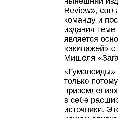
нынешний изда
Review», сог
команду и по
издания теме
является осн
«экипажей» с 
Мишеля «Зага
«Гуманоиды» 
только потому
приземлениях,
в себе расши
источники. Эт