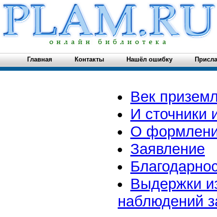
Главная
Контакты
Нашёл ошибку
Присла
Век призем
И сточники
О формлени
Заявление
Благодарно
Выдержки из
наблюдений за