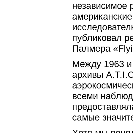
независимое 
американские
исследовател
публиковал р
Палмера «Flyi
Между 1963 и 
архивы А.Т.I.
аэрокосмическ
всеми наблюд
предоставлял
самые значи
Хотя мы понял