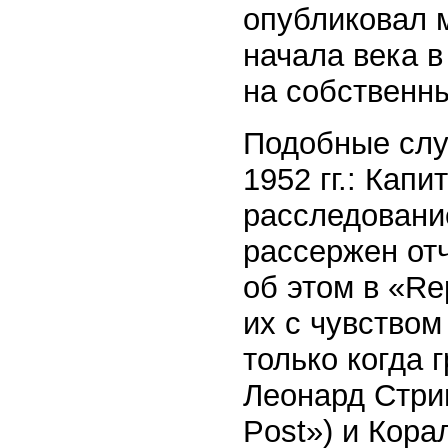
опубликовал 
начала века в
на собственны
Подобные слу
1952 гг.: Кап
расследование
рассержен отч
об этом в «Re
их с чувством
только когда 
Леонард Стрин
Post») и Кора