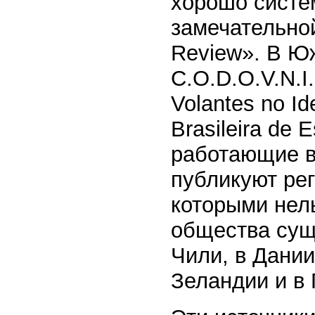
хорошо систе
замечательной
Review». В Ю
C.O.D.O.V.N.I
Volantes no Id
Brasileira de 
работающие в
публикуют ре
которыми нел
общества суще
Чили, в Дании
Зеландии и в