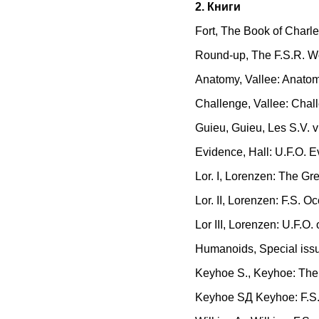
2. Книги
Fort, The Book of Charle
Round-up, The F.S.R. Wo
Anatomy, Vallee: Anato
Challenge, Vallee: Chal
Guieu, Guieu, Les S.V. v
Evidence, Hall: U.F.O. E
Lor. I, Lorenzen: The Gre
Lor. II, Lorenzen: F.S. 
Lor III, Lorenzen: U.F.O
Humanoids, Special issue
Keyhoe S., Keyhoe: The 
Keyhoe SД Keyhoe: F.S. 