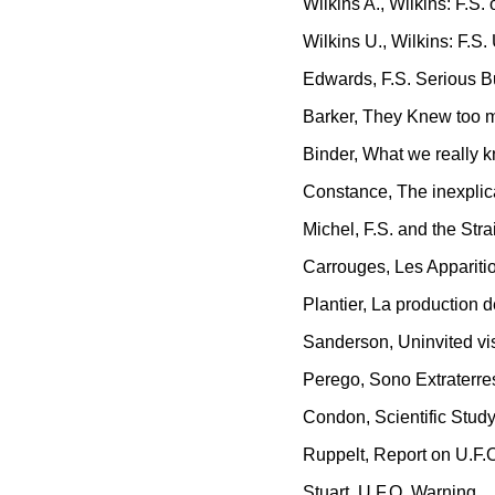
Wilkins A., Wilkins: F.S. 
Wilkins U., Wilkins: F.
Edwards, F.S. Serious 
Barker, They Knew too mu
Binder, What we really 
Constance, The inexplica
Michel, F.S. and the Stra
Carrouges, Les Appariti
Plantier, La production 
Sanderson, Uninvited vis
Perego, Sono Extraterrest
Condon, Scientific Study
Ruppelt, Report on U.F.O
Stuart, U.F.O. Warning.