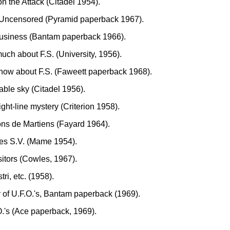
on the Attack (Citadel 1954).
S. Uncensored (Pyramid paperback 1967).
Business (Bantam paperback 1966).
ch about F.S. (University, 1956).
know about F.S. (Faweett paperback 1968).
ble sky (Citadel 1956).
ight-line mystery (Criterion 1958).
ons de Martiens (Fayard 1964).
des S.V. (Mame 1954).
itors (Cowles, 1967).
ri, etc. (1958).
 of U.F.O.'s, Bantam paperback (1969).
.'s (Ace paperback, 1969).