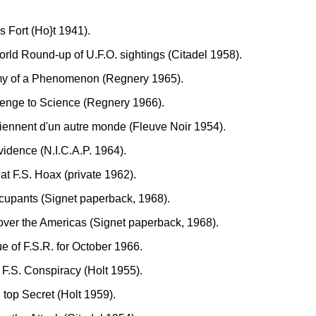
s Fort (Ho}t 1941).
rld Round-up of U.F.O. sightings (Citadel 1958).
my of a Phenomenon (Regnery 1965).
lenge to Science (Regnery 1966).
iennent d'un autre monde (Fleuve Noir 1954).
vidence (N.I.C.A.P. 1964).
at F.S. Hoax (private 1962).
Occupants (Signet paperback, 1968).
. over the Americas (Signet paperback, 1968).
 of F.S.R. for October 1966.
F.S. Conspiracy (Holt 1955).
top Secret (Holt 1959).