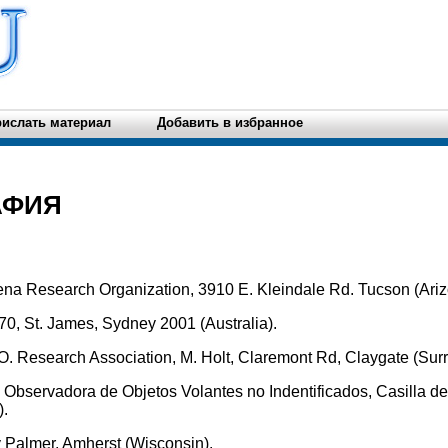
ислать материал
Добавить в избранное
АФИЯ
na Research Organization, 3910 E. Kleindale Rd. Tucson (Ariz
70, St. James, Sydney 2001 (Australia).
.O. Research Association, M. Holt, Claremont Rd, Claygate (Surr
 Observadora de Objetos Volantes no Indentificados, Casilla d
).
y Palmer, Amherst (Wisconsin).