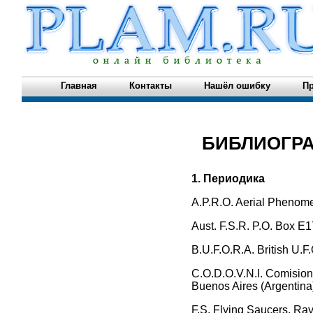
Главная
Контакты
Нашёл ошибку
Пр
БИБЛИОГР
1. Периодика
A.P.R.O. Aerial Phenome
Aust. F.S.R. P.O. Box E1
B.U.F.O.R.A. British U.F
C.O.D.O.V.N.I. Comision
Buenos Aires (Argentina
F.S. Flying Saucers. Ra