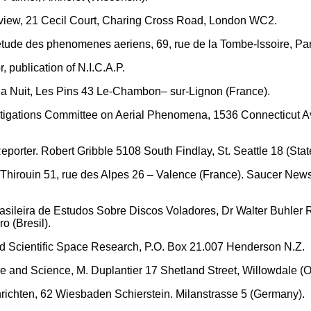
view, 21 Cecil Court, Charing Cross Road, London WC2.
tude des phenomenes aeriens, 69, rue de la Tombe-lssoire, Par
r, publication of N.I.C.A.P.
la Nuit, Les Pins 43 Le-Chambon– sur-Lignon (France).
estigations Committee on Aerial Phenomena, 1536 Connecticut
Reporter. Robert Gribble 5108 South Findlay, St. Seattle 18 (Sta
Thirouin 51, rue des Alpes 26 – Valence (France). Saucer News
asileira de Estudos Sobre Discos Voladores, Dr Walter Buhler
o (Bresil).
 Scientific Space Research, P.O. Box 21.007 Henderson N.Z.
e and Science, M. Duplantier 17 Shetland Street, Willowdale (O
richten, 62 Wiesbaden Schierstein. Milanstrasse 5 (Germany).