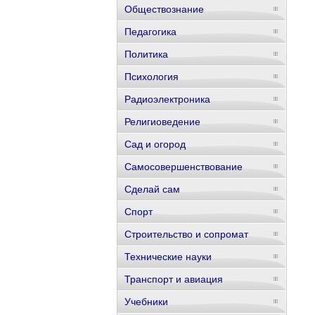
Обществознание
Педагогика
Политика
Психология
Радиоэлектроника
Религиоведение
Сад и огород
Самосовершенствование
Сделай сам
Спорт
Строительство и сопромат
Технические науки
Транспорт и авиация
Учебники