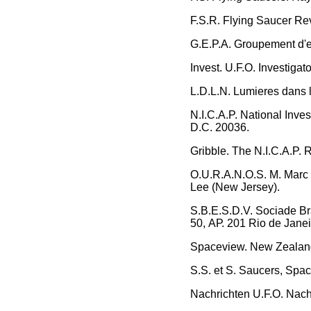
F.S.R. Flying Saucer Re
G.E.P.A. Groupement d'e
Invest. U.F.O. Investigato
L.D.L.N. Lumieres dans 
N.I.C.A.P. National Inv
D.C. 20036.
Gribble. The N.I.C.A.P. 
O.U.R.A.N.O.S. M. Marc 
Lee (New Jersey).
S.B.E.S.D.V. Sociade Br
50, АР. 201 Rio de Janeir
Spaceview. New Zealand
S.S. et S. Saucers, Spac
Nachrichten U.F.O. Nach