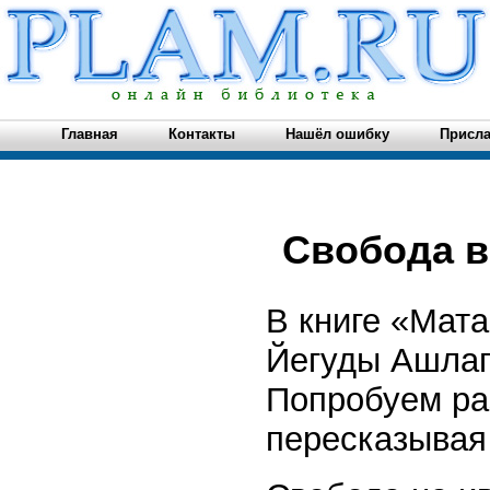
Главная
Контакты
Нашёл ошибку
Присла
Свобода 
В книге «Мата
Йегуды Ашлаг
Попробуем ра
пересказывая