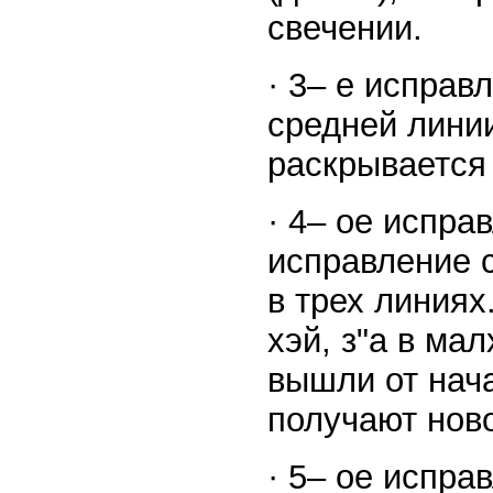
свечении.
· 3– е исправ
средней линии
раскрывается
· 4– ое испра
исправление с
в трех линиях
хэй, з"а в ма
вышли от нача
получают нов
· 5– ое испра