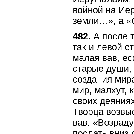
войной на Ие
земли…», а «
482.
А после т
так и левой с
малая вав, ес
старые души,
создания мира
мир, малхут, 
своих деяниях
Творца возвыс
вав. «Возрад
послать вниз 