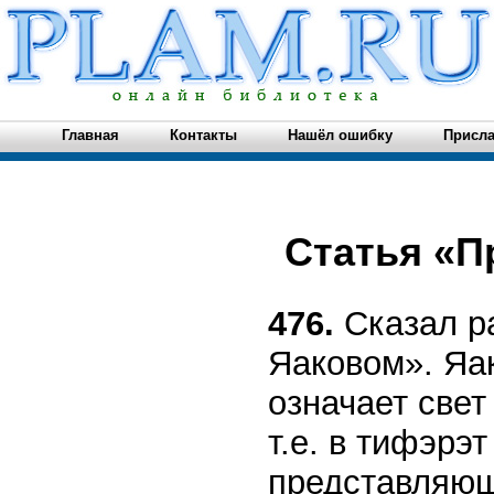
Главная
Контакты
Нашёл ошибку
Присла
Статья «П
476.
Сказал р
Яаковом». Яак
означает свет
т.е. в тифэрэ
представляющ