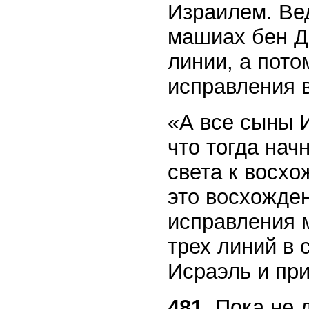
Израилем. Ве
машиах бен Д
линии, а пото
исправления 
«А все сыны И
что тогда нач
света к восх
это восхожден
исправления м
трех линий в 
Исраэль и пр
481.
Пока не д