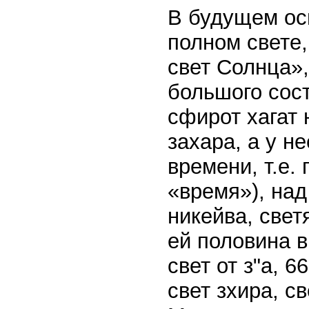
В будущем ос
полном свете,
свет Солнца»,
большого сост
сфирот хагат н
захара, а у н
времени, т.е.
«время»), над
никейва, свет
ей половина в
свет от з"а, 6
свет зхира, с