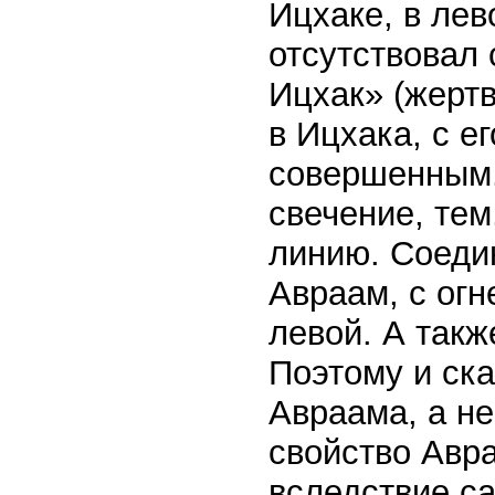
Ицхаке, в лев
отсутствовал 
Ицхак» (жерт
в Ицхака, с е
совершенным.
свечение, тем
линию. Соедин
Авраам, с огн
левой. А такж
Поэтому и ска
Авраама, а не
свойство Авра
вследствие с