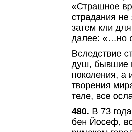
«Страшное вр
страдания не 
затем кли для
далее: «…но о
Вследствие с
душ, бывшие в
поколения, а 
творения мира
теле, все осл
480.
В 73 года
бен Йосеф, в