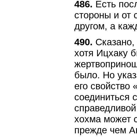
486.
Есть посл
стороны и от 
другом, а ка
490.
Сказано, 
хотя Ицхаку 
жертвопринош
было. Но ука
его свойство 
соединиться с
справедливой 
хохма может с
прежде чем Ав