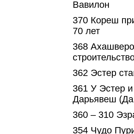
Вавилон
370 Кореш пр
70 лет
368 Ахашверо
строительств
362 Эстер ст
361 У Эстер 
Дарьявеш (Дар
360 – 310 Эз
354 Чудо Пур