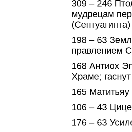
309 – 246 Пт
мудрецам пере
(Септуагинта)
198 – 63 Земл
правлением С
168 Антиох Э
Храме; гаснут
165 Матитьяу
106 – 43 Циц
176 – 63 Уси