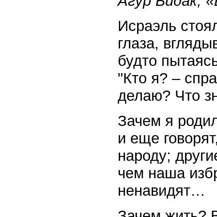
Агур Бидак, 
Исраэль стоял
глаза, вгляды
будто пытаясь
"Кто я? – спр
делаю? Что зн
Зачем я родил
и еще говорят
народу; други
чем наша изб
ненавидят…
Зачем жить? 