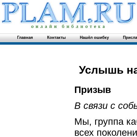
Главная
Контакты
Нашёл ошибку
Присла
Услышь на
Призыв
В связи с со
Мы, группа ка
всех поколени