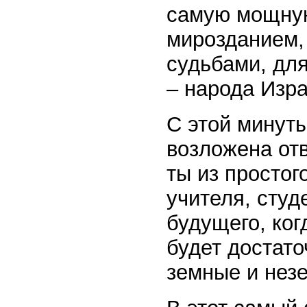
самую мощную
мирозданием,
судьбами, дл
– народа Изра
С этой минуты
возложена отв
ты из простог
учителя, студ
будущего, ког
будет достато
земные и нез