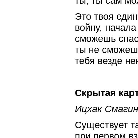
ты, ты сам м
Это твоя еди
войну, начала
сможешь спаст
ты не сможешь
тебя везде не
Скрытая кар
Ицхак Смагин
Существует т
при первом вз