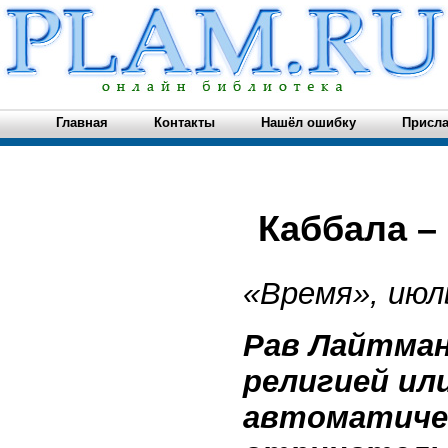
Главная
Контакты
Нашёл ошибку
Присла
Каббала –
«Время», июл
Рав Лайтман
религией ил
автоматичес