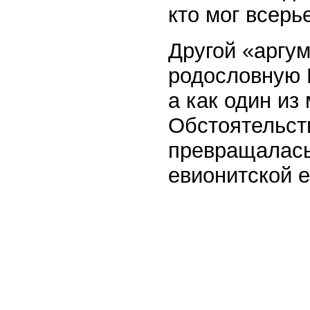
кто мог всерь
Другой «аргум
родословную 
а как один из
Обстоятельств
превращалась
евионитской е