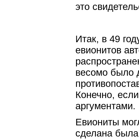
это свидетел
Итак, в 49 го
евионитов авт
распростране
весомо было д
противопостав
Конечно, есл
аргументами.
Евиониты могл
сделана была