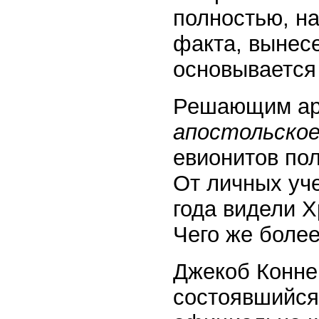
полностью, на
факта, вынесе
основывается
Решающим арг
апостольско
евионитов по
От личных уче
года видели Х
Чего же боле
Джекоб Конне
состоявшийся 