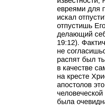
известности,
евреями для 
искал отпусти
отпустишь Его
делающий себ
19:12). Факти
не согласишьс
распят был ты
в качестве са
на кресте Хр
апостолов это
человеческой 
была очевидн