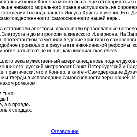
 появления книги Коннера можно было еще отговариваться 
льше никакого морального права выслушивать, не опроверг
исхождении Господа нашего Иисуса Христа и учения Его. Д
 самотождественности, самоосновности нашей веры.
а отстаивали апостолы, доказывали православные богосл
 Златоуста и до митрополита киевского Иллариона. На Запа
, протестантизм замутнили ведение христиан о самооснов
подобное произошло в результате никонианской реформы, ко
многие называют не иначе, как никонианская
ересь
.
ошлого века мужественный американец вновь поднял духов
менник его, русский митрополит Санкт-Петербургский и Ла
е, практически, что и Коннер, в книге «Самодержавие Духа
и мы тверды в исповедании самоосновности веры нашей. И
нахом романом:
я тьма!
уды!
е, а в правде.
рных сердцах.
Оглавление