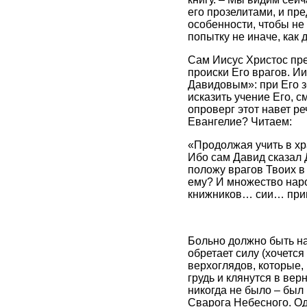
его прозелитами, и пр
особенности, чтобы не
попытку не иначе, как 
Сам Иисус Христос пре
происки Его врагов. И
Давидовым»: при Его з
исказить учение Его, 
опроверг этот навет ре
Евангелие? Читаем:
«Продолжая учить в хра
Ибо сам Давид сказал 
положу врагов Твоих в
ему? И множество наро
книжников… сии… прим
Больно должно быть на
обретает силу (хочется
верхоглядов, которые, 
грудь и клянутся в вер
никогда не было – бы
Сварога Небесного. Од