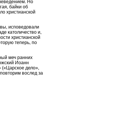
неведением. Но
ая, байки об
ело христианской
овы, исповедовали
де католичество и,
ности христианской
торую теперь, по
ный меч ранних
дожский Иоанн
» («Царское дело»,
 повторим вослед за