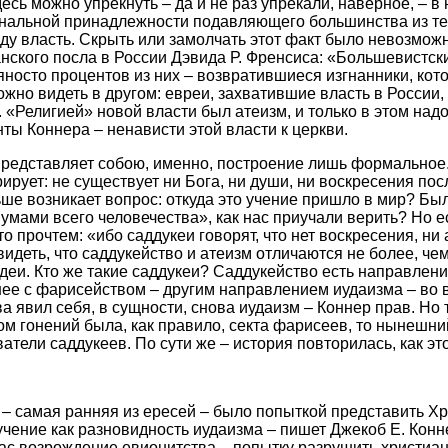
сь можно упрекнуть – да и не раз упрекали, наверное, – в
ональной принадлежности подавляющего большинства из те
оду власть. Скрыть или замолчать этот факт было невозмож
нского посла в России Дэвида Р. Френсиса: «Большевистск
яносто процентов из них – возвратившиеся изгнанники, кот
ожно видеть в другом: евреи, захватившие власть в России,
 «Религией» новой власти был атеизм, и только в этом надо
ты Коннера – ненависти этой власти к церкви.
редставляет собою, именно, построение лишь формальное.
ирует: не существует ни Бога, ни души, ни воскресения пос
ше возникает вопрос: откуда это учение пришло в мир? Бы
мами всего человечества», как нас приучали верить? Но е
то прочтем: «ибо саддукеи говорят, что нет воскресения, ни 
 видеть, что саддукейство и атеизм отличаются не более, ч
еи. Кто же такие саддукеи? Саддукейство есть направлени
е с фарисейством – другим направлением иудаизма – во в
а явил себя, в сущности, снова иудаизм – Коннер прав. Но 
ром гонений была, как правило, секта фарисеев, то нынешни
тели саддукеев. По сути же – история повторилась, как это
– самая ранняя из ересей – было попыткой представить Хр
 учение как разновидность иудаизма – пишет Джекоб Е. Конн
час возрождение евионитства – попытку разрушить христиа