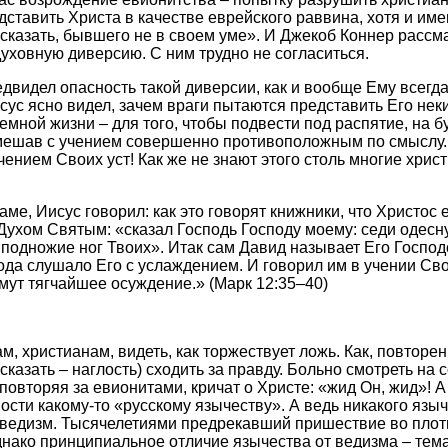
едставить Христа в качестве еврейского раввина, хотя и и
 сказать, бывшего не в своем уме». И Джекоб Коннер рассм
духовную диверсию. С ним трудно не согласиться.
двидел опасность такой диверсии, как и вообще Ему всегд
исус ясно видел, зачем враги пытаются представить Его не
емной жизни – для того, чтобы подвести под распятие, на б
смешав с учением совершенно противоположным по смыслу.
чением Своих уст! Как же не знают этого столь многие хри
ме, Иисус говорил: как это говорят книжники, что Христос
Духом Святым: «сказал Господь Господу моему: седи одесн
 подножие ног Твоих». Итак сам Давид называет Его Господ
да слушало Его с услаждением. И говорил им в учении Сво
ут тягчайшее осуждение.» (Марк 12:35–40)
м, христианам, видеть, как торжествует ложь. Как, повторе
 сказать – наглость) сходить за правду. Больно смотреть на
повторяя за евионитами, кричат о Христе: «жид Он, жид»! А
ности какому-то «русскому язычеству». А ведь никакого язы
л ведизм. Тысячелетиями предрекавший пришествие во пло
нако принципиальное отличие язычества от ведизма – тема