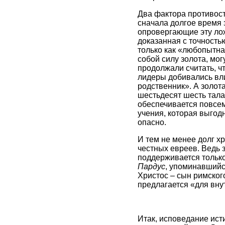
Два фактора противост
сначала долгое время 
опровергающие эту ложь
доказанная с точность
только как «любопытна
собой силу золота, мо
продолжали считать, ч
лидеры добивались вли
родственник». А золота
шестьдесят шесть тала
обеспечивается повсем
учения, которая выгод
опасно.
И тем не менее долг х
честных евреев. Ведь з
поддерживается только
Пардус
, упоминавшийс
Христос – сын римского
предлагается «для внут
Итак, исповедание ист