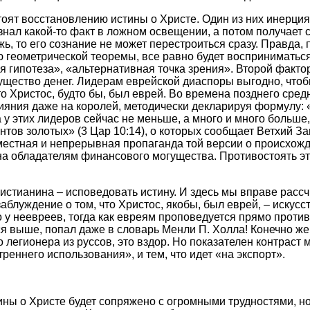
оят восстановлению истины о Христе. Один из них инерция
знал какой-то факт в ложном освещении, а потом получает 
, то его сознание не может перестроиться сразу. Правда, 
ю геометрической теоремы, все равно будет восприниматься
я гипотеза», «альтернативная точка зрения». Второй факт
гущество денег. Лидерам еврейской диаспоры выгодно, что
то Христос, будто бы, был еврей. Во времена позднего сред
яния даже на королей, методически декларируя формулу: 
 у этих лидеров сейчас не меньше, а много и много больше,
нтов золотых» (3 Цар 10:14), о которых сообщает Ветхий За
естная и непрерывная пропаганда той версии о происхожд
на обладателям финансового могущества. Противостоять эт
ристианина – исповедовать истину. И здесь мы вправе расс
аблуждение о том, что Христос, якобы, был еврей, – искусс
 у неевреев, тогда как евреям проповедуется прямо прот
я выше, попал даже в словарь Менли П. Холла! Конечно же,
 легионера из руссов, это вздор. Но показателен контраст 
реннего использования», и тем, что идет «на экспорт».
ины о Христе будет сопряжено с огромными трудностями, но