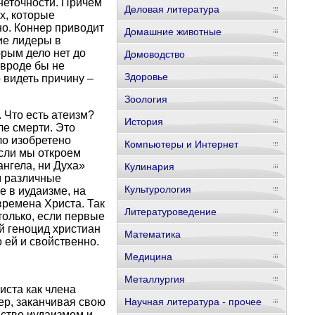
 неточности. Причем
Деловая литература
х, которые
но. Коннер приводит
Домашние животные
ие лидеры в
орым дело нет до
Домоводство
 вроде бы не
Здоровье
 видеть причину –
Зоология
 Что есть атеизм?
История
ле смерти. Это
ло изобретено
Компьютеры и Интернет
сли мы откроем
ангела, ни Духа»
Кулинария
ем различные
Культурология
е в иудаизме, на
ремена Христа. Так
Литературоведение
только, если первые
й геноцид христиан
Математика
 ей и свойственно.
Медицина
Металлургия
иста как члена
ер, заканчивая свою
Научная литература - прочее
нство иудаизмом и