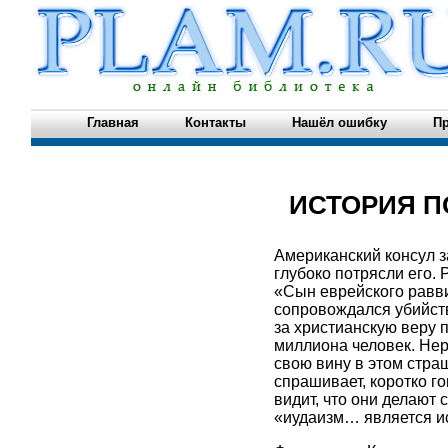
Главная
Контакты
Нашёл ошибку
Пр
ИСТОРИЯ П
Американский консул з
глубоко потрясли его. 
«Сын еврейского равв
сопровождался убийств
за христианскую веру 
миллиона человек. Нер
свою вину в этом страш
спрашивает, коротко го
видит, что они делают 
«иудаизм… является ис