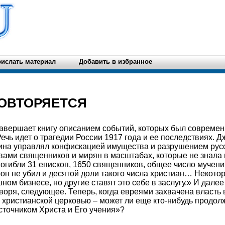
ислать материал
Добавить в избранное
ОВТОРЯЕТСЯ
авершает книгу описанием событий, которых был современ
Речь идет о трагедии России 1917 года и ее последствиях. 
ина управлял конфискацией имущества и разрушением русс
ами священников и мирян в масштабах, которые не знала и
погибли 31 епископ, 1650 священников, общее число мучен
он не убил и десятой доли такого числа христиан… Некото
ном бизнесе, но другие ставят это себе в заслугу.» И дале
воря, следующее. Теперь, когда евреями захвачена власть 
с христианской церковью – может ли еще кто-нибудь продолж
точником Христа и Его учения»?