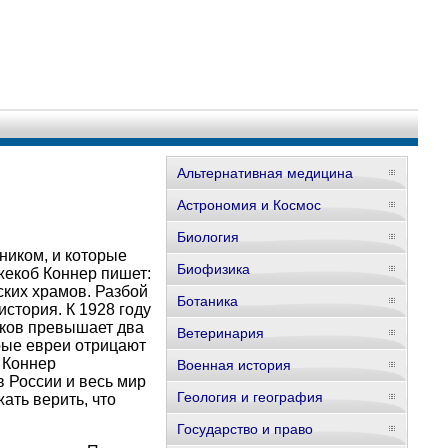
Альтернативная медицина
Астрономия и Космос
Биология
ником, и которые
Биофизика
Джекоб Коннер пишет:
ких храмов. Разбой
Ботаника
стория. К 1928 году
иков превышает два
Ветеринария
рые евреи отрицают
е Коннер
Военная история
в России и весь мир
Геология и география
ать верить, что
Государство и право