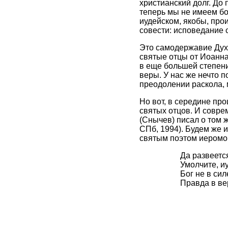
христианский долг. До
теперь мы не имеем бо
иудейском, якобы, про
совести: исповедание
Это самодержавие Дух
святые отцы от Иоанна
в еще большей степени
веры. У нас же нечто 
преодолении раскола, 
Но вот, в середине пр
святых отцов. И совре
(Снычев) писал о том ж
СПб, 1994). Будем же 
святым поэтом иеромо
Да развеетс
Умолчите, и
Бог не в сил
Правда в ве