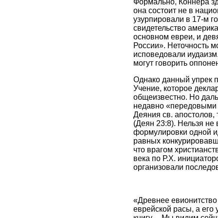
Формально, Коннера зде
она состоит не в наци
узурпировали в 17-м г
свидетельство америка
основном евреи, и дев
России». Неточность м
исповедовали иудаизм.
могут говорить оппонен
Однако данный упрек п
Учение, которое деклар
общеизвестно. Но даль
недавно «передовыми у
Деяния св. апостолов, 
(Деян 23:8). Нельзя не
формулировки одной ид
равных конкурировавше
что врагом христианств
века по Р.Х. инициато
организовали последова
«Древнее евионитство 
еврейской расы, а его
книгу. – Мы видим сей