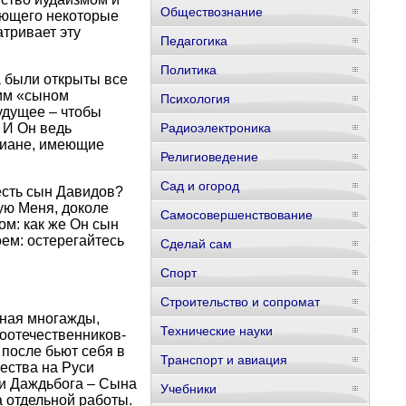
Обществознание
меющего некоторые
атривает эту
Педагогика
Политика
а были открыты все
ким «сыном
Психология
удущее – чтобы
 И Он ведь
Радиоэлектроника
стиане, имеющие
Религиоведение
Сад и огород
 есть сын Давидов?
ую Меня, доколе
Самосовершенствование
ом: как же Он сын
ем: остерегайтесь
Сделай сам
Спорт
Строительство и сопромат
нная многажды,
Технические науки
 соотечественников-
 после бьют себя в
Транспорт и авиация
чества на Руси
ти Даждьбога – Сына
Учебники
 отдельной работы.