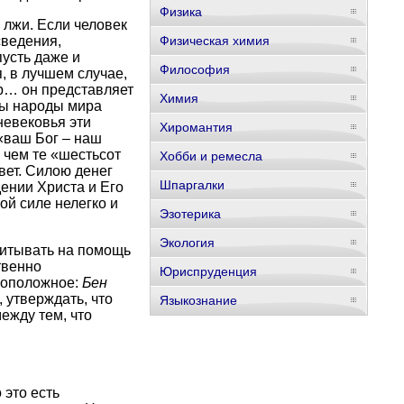
Физика
 лжи. Если человек
сведения,
Физическая химия
пусть даже и
Философия
, в лучшем случае,
ор… он представляет
Химия
бы народы мира
невековья эти
Хиромантия
«ваш Бог – наш
 чем те «шестьсот
Хобби и ремесла
вет. Силою денег
Шпаргалки
ении Христа и Его
ой силе нелегко и
Эзотерика
Экология
читывать на помощь
твенно
Юриспруденция
ивоположное:
Бен
 утверждать, что
Языкознание
между тем, что
 это есть