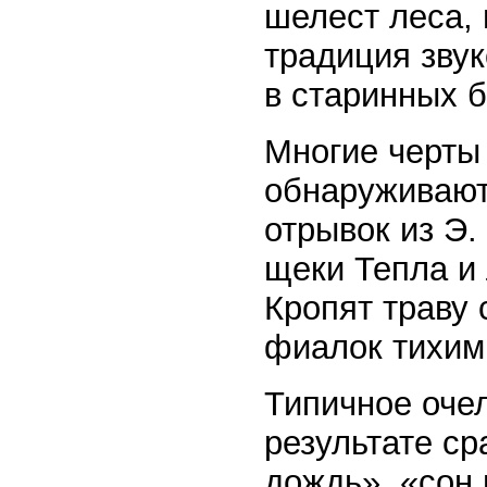
шелест леса, 
традиция зву
в старинных 
Многие черты
обнаруживаютс
отрывок из Э.
щеки Тепла и
Кропят траву
фиалок тихим
Типичное оче
результате с
дождь», «сон 