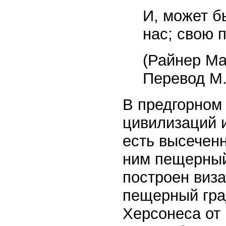
И, может б
нас; свою п
(Райнер Ма
Перевод М.
В предгорном
цивилизаций и
есть высеченн
ним пещерный
построен виза
пещерный гра
Херсонеса от 