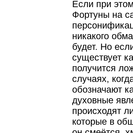
Если при этом
Фортуны на са
персонификац
никакого обм
будет. Но есл
существует ка
получится лож
случаях, когд
обозначают к
духовные явл
происходят л
которые в об
он смеётся, х