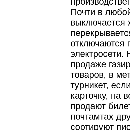
производстве
Почти в любой
выключается х
перекрывается
отключаются п
электросети. 
продаже гази
товаров, в ме
турникет, есл
карточку, на 
продают билет
почтамтах дру
сортируют пис