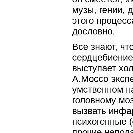
музы, гении, 
этого процесс
дословно.
Все знают, чт
сердцебиение
выступает хо
А.Моссо эксп
умственном н
головному моз
вызвать инфар
психогенные 
прочие непола