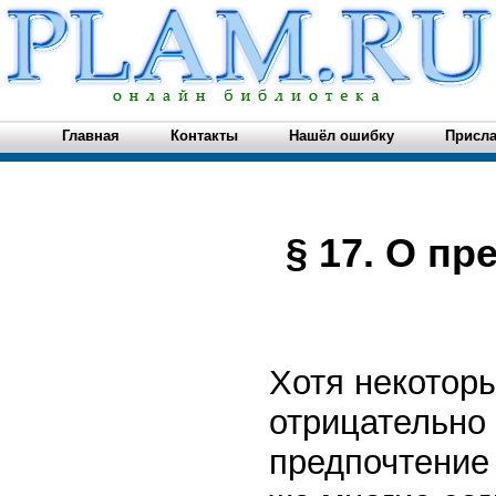
Главная
Контакты
Нашёл ошибку
Присла
§ 17. О пр
Хотя некотор
отрицательно 
предпочтение