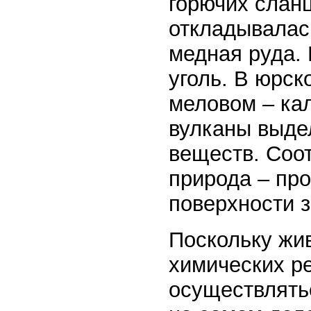
горючих слан
откладывалась
медная руда.
уголь. В юрск
меловом – ка
вулканы выде
веществ. Соо
природа – пр
поверхности з
Поскольку жив
химических ре
осуществлять