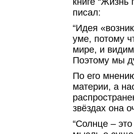
книге “Жизнь п
писал:
“Идея «возник
уме, потому ч
мире, и видим
Поэтому мы ду
По его мнению
материи, а на
распространен
звёздах она о
“Солнце – это