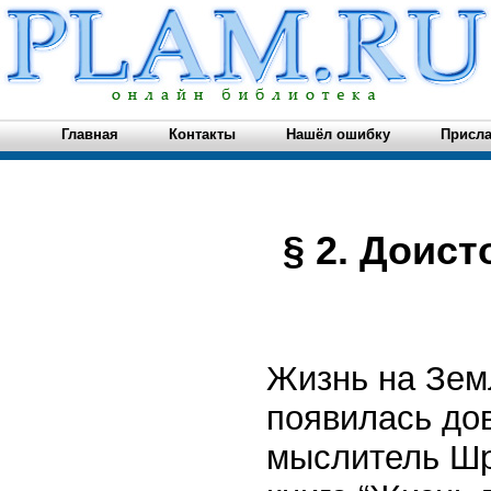
Главная
Контакты
Нашёл ошибку
Присла
§ 2. Доис
Жизнь на Земл
появилась до
мыслитель Шр