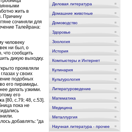
 гробница
Деловая литература
чаянными
аботно жить в
Домашние животные
и. Причину
птяне сочиняли для
Домоводство
ечение Талейрана:
Здоровье
Зоология
му человеку
век ни был, о
История
, что сообщить
ить дикую выходку.
Компьютеры и Интернет
открыто проявляли
Кулинария
глазах у своих
чение подобных
Культурология
тво его пирамиды.
Литературоведение
нее делать узкими.
этому его
Математика
80, c.79; 48, c.53].
бница пока не
Медицина
жидались
онили.
Металлургия
лось добавлять: “да
Научная литература - прочее