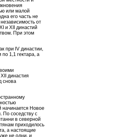
лкновения
ью или малой
дна его часть не
 независимость от
I и XII династий
твом. При этом
к при IV династии,
по 1,1 гектара, а
своими
 ХII династия
д снова
остранному
лностью
й начинается Новое
. По соседству с
итанни в северной
птянам приходилось
та, а настоящие
же не одни, и