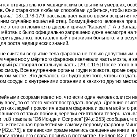
ятся отрицательно к медицинским вскрытиям умерших, осо
. Они стараются любыми способами добиться, чтобы вскры
рача” [18,с.178-179] рассказывает как во время вскрытия те
 ним случайно вошёл её отец. Возмущённого человека приш
ле этого он ломился в дверь и кричал “Караул!..”. А в Запа
 мёртвых было официально запрещено даже несмотря на то,
рить диагноз, поставленный при жизни больного, и в резу
ля роста медицинских знаний.
не считали вскрытие тела фараона не только допустимым, 
 через нос у мёртвого фараона извлекали часть мозга, а 
торый растворял остальную часть. [29, c.105] После этого в 
 смолу. Все внутренние органы груди и живота, кроме сер
угом месте. Это делалось как будто для того, чтобы создат
ом сосуды с внутренними органами в каких-то других места
ейными ссорами известно, что если один человек злится на 
 вред, то от этого может пострадать посуда. Древние егип
уэтках людей проклятия врагам фараона и затем всё это раз
ставшиеся от таких побоищ черепки египтологи теперь назы
 гл.8 трактата “Об Исиде и Осирисе” [94,c.253] сообщает, чт
та, исписанная проклятиями сaмому первому фараону Мино
[42,c.75], в фиванском храме имелись священные книги, в
су, чтобы его слава погибла в потомстве. Диодор [42,c.102