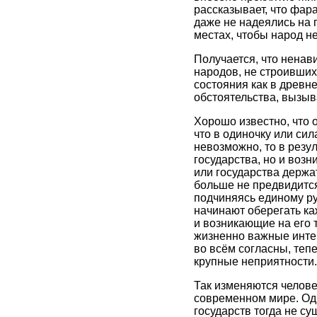
рассказывает, что фа
даже не надеялись на 
местах, чтобы народ не
Получается, что ненав
народов, не строивших
состояния как в древн
обстоятельства, вызы
Хорошо известно, что 
что в одиночку или сил
невозможно, то в резу
государства, но и возн
или государства держат
больше не предвидится,
подчиняясь единому ру
начинают оберегать ка
и возникающие на его 
жизненно важные инте
во всём согласны, тепе
крупные неприятности.
Так изменяются челове
современном мире. Одн
государств тогда не су