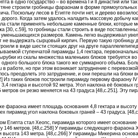
та в одно государство – во времена I и II династий или та
иптяне строили гробницы фараонам в форме прямоугольны
ча. Поскольку лесов в Египте почти нет, и дерево ввозилос
 дорого. Когда затем удалось наладить массовую добычу ка
ла стали применять небольшие каменные блоки, которые м
а [30, c.59], то гробницы стали строить в виде поставленны
 уменьшающихся размеров. Камень легко выдерживал уве
ог не выдержать сырцовый кирпич. Первую такую гробницу дл
роили в виде шести стоящих друг на друге параллелепипе
зываемой ступенчатой пирамиды 1,4 гектара, первоначальна
 вырубки из скалы множества маленьких блоков требуется во
и одного большого блока такого же суммарного объёма. Бол
в работе, но при этом возникает затруднение с перевозко
ось преодолеть это затруднение, и они перешли на блоки в
172] Из таких блоков построили пирамиду первому фараону I
,4 гектара и высотой 92 метра. Угол наклона её боковых г
5 метров он резко меняется на 43 градуса [48,c.251]. Эту п
же фараона имеет площадь основания 4,8 гектара и высоту 
х пирамид угол наклона боковых граней – 43 градуса. [48,c
 Египта стал Хеопс, пирамида которого имеет основание в
у 146 метров. [48,c.258] У пирамиды следующего фараона
и высота 143 метра. [48,c.266] У пирамиды Микерина основа