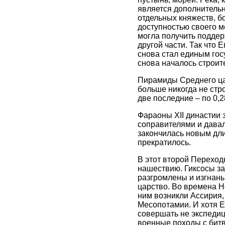
является дополнительн
отдельных княжеств, б
доступностью своего м
могла получить поддер
другой части. Так что 
снова стал единым гос
снова началось строит
Пирамиды Среднего цар
больше никогда не стро
две последние – по 0,28
Фараоны ХII династии 
соправителями и давали
закончилась новым дл
прекратилось.
В этот второй Переход
нашествию. Гиксосы за
разгромлены и изгнаны
царство. Во времена Н
ним возникли Ассирия,
Месопотамии. И хотя Е
совершать не экспедиц
военные походы с битв