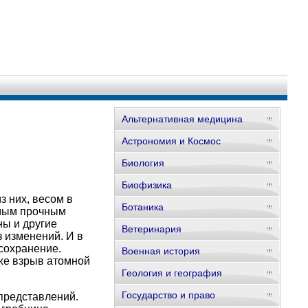
Альтернативная медицина
Астрономия и Космос
Биология
Биофизика
з них, весом в
Ботаника
амым прочным
ны и другие
Ветеринария
 изменений. И в
сохранение.
Военная история
же взрыв атомной
Геология и география
Государство и право
представлений.