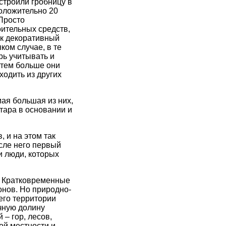
строили гробницу в
оложительно 20
 Просто
ительных средств,
ак декоративный
ком случае, в те
рь учитывать и
 тем больше они
одить из других
ая большая из них,
тара в основании и
 и на этом так
сле него первый
и люди, которых
. Кратковременные
онов. Но природно-
его территории
чную долину
 – гор, лесов,
ой местности и