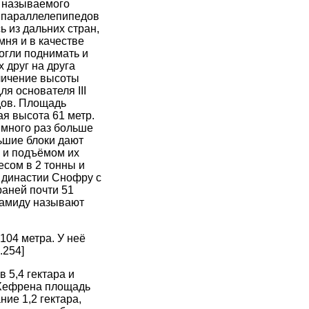
к называемого
х параллелепипедов
ь из дальних стран,
мня и в качестве
огли поднимать и
х друг на друга
личение высоты
я основателя III
дов. Площадь
я высота 61 метр.
 много раз больше
ьшие блоки дают
й и подъёмом их
есом в 2 тонны и
V династии Снофру с
раней почти 51
ирамиду называют
104 метра. У неё
.254]
 5,4 гектара и
 Хефрена площадь
ние 1,2 гектара,