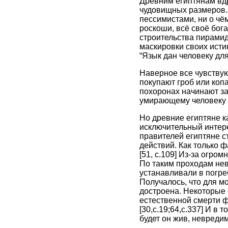
Древним египтянам вдр
чудовищных размеров. 
пессимистами, ни о чём
роскоши, всё своё бог
строительства пирамид
маскировки своих исти
“Язык дан человеку для
Наверное все чувствую
покупают гроб или копа
похоронах начинают за
умирающему человеку о
Но древние египтяне к
исключительный интере
правителей египтяне с
действий. Как только ф
[51, c.109] Из-за огро
По таким проходам не
устанавливали в погреб
Получалось, что для м
достроена. Некоторые 
естественной смерти фа
[30,c.19;64,c.337] И 
будет он жив, невредим