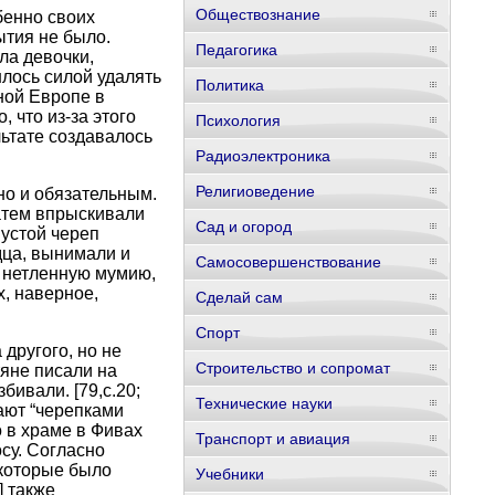
Обществознание
бенно своих
тия не было.
Педагогика
ла девочки,
лось силой удалять
Политика
дной Европе в
 что из-за этого
Психология
льтате создавалось
Радиоэлектроника
Религиоведение
но и обязательным.
затем впрыскивали
Сад и огород
пустой череп
дца, вынимали и
Самосовершенствование
ь нетленную мумию,
х, наверное,
Сделай сам
Спорт
другого, но не
Строительство и сопромат
тяне писали на
бивали. [79,c.20;
Технические науки
вают “черепками
о в храме в Фивах
Транспорт и авиация
су. Согласно
 которые было
Учебники
] также