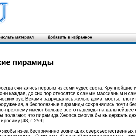
ислать материал
Добавить в избранное
ские пирамиды
сегда считались первым из семи чудес света. Крупнейшие и
онн каждая, до сих пор относятся к самым массивным и с
еских рук. Веками разрушались жилые дома, мосты, плоти
оружения, а бесполезные пирамиды сохранялись почти без
по-прежнему имеют больше всего надежды на дальнейшее 
ы полагают, что пирамида Хеопса смогла бы выдержать да
росиму [48, c.259].
о якобы из-за беспричинно возникших сверхъестественных 