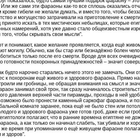
уг показалось, будто самый лучший подарок фараону – это
Или же сами эти фараоны как-то все сплошь оказались от
 кроме гибели не желали думать, и вместо того, чтобы безз
атство и могущество затрачивали на приготовление к смерт
 принято искать в тех мистических небылицах, которые еги
нных намерений, хотя уже давно стало общеизвестным изр
 того, чтобы скрывать свои мысли”.
т и понимают, какое желание проявляется, когда ещё живо
ют могилу. Обычно, как бы стар или безнадёжно болен чело
ботиться только после его смерти. Вроде для всех очевидно
 готовности похоронных принадлежностей – значит соверш
ак будто нарочно старались ничего этого не замечать. Они 
с к похоронам ещё живого и здорового фараона. Прямо на 
троили им гробницы, не обращая внимания на смысл и зна
араон занимал свой трон, так сразу начиналось строительс
много давления верхней части пирамиды, проходы в ней удоб
возможно было пронести каменный саркофаг фараона, и по
альной комнате заранее, пока ещё не было стен или потолка [
олодого и здорового фараона уже готов гроб, даже если гро
египтологи полагают, что в ранние времена египтяне не до
раона, а как только он начинал слабеть, так убивали и хор
в то же время при упоминании о ещё живущем фараоне полага
 и здоров”.