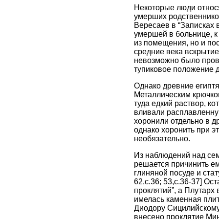
Некоторые люди относ
умерших родственников
Вересаев в “Записках в
умершей в больнице, к
из помещения, но и пос
средние века вскрытие
невозможно было прове
тупиковое положение д
Однако древние египтя
Металлическим крючком
туда едкий раствор, ко
вливали расплавленную
хоронили отдельно в др
однако хоронить при эт
необязательно.
Из наблюдений над сем
решается причинить ему
глиняной посуде и стат
62,c.36; 53,с.36-37] О
проклятий”, а Плутарх в
имелась каменная пли
Диодору Сицилийскому 
внесено проклятие Мино