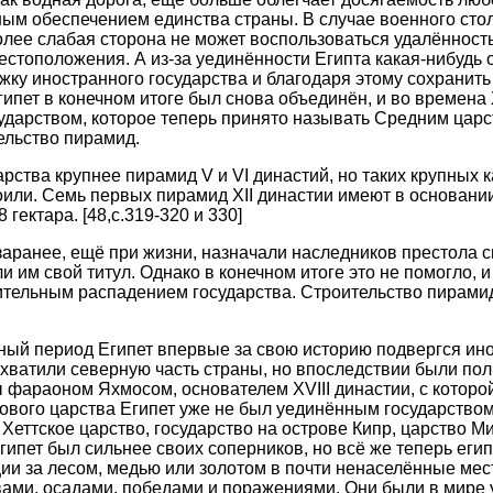
ым обеспечением единства страны. В случае военного сто
олее слабая сторона не может воспользоваться удалённост
естоположения. А из-за уединённости Египта какая-нибудь о
жку иностранного государства и благодаря этому сохранить
Египет в конечном итоге был снова объединён, и во времена X
ударством, которое теперь принято называть Средним царс
ельство пирамид.
ства крупнее пирамид V и VI династий, но таких крупных ка
или. Семь первых пирамид ХII династии имеют в основании 
 гектара. [48,c.319-320 и 330]
заранее, ещё при жизни, назначали наследников престола 
 им свой титул. Однако в конечном итоге это не помогло, и
ительным распадением государства. Строительство пирами
ный период Египет впервые за свою историю подвергся ин
хватили северную часть страны, но впоследствии были по
 фараоном Яхмосом, основателем XVIII династии, с которо
ового царства Египет уже не был уединённым государством
 Хеттское царство, государство на острове Кипр, царство М
гипет был сильнее своих соперников, но всё же теперь еги
ии за лесом, медью или золотом в почти ненаселённые мес
ами, осадами, победами и поражениями. Они были в мире у