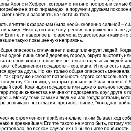
раоны Хеопс и Хефрен, которым египтяне построили самые
погребение в этих пирамидах, а поручили друзьям похорони
 смог найти и разорвать на части их тела.
исть египтян к фараонам была необыкновенно сильной – сил
 пирамид. Никогда и нигде внутренняя напряжённость не до
ем Египте, и наверное в те времена существовали какие-то
вавшие такую повышенную неприязнь.
общая опасность сплачивает и дисциплинирует людей. Когда
ами одной лишь своей деревни, города, округа выстоять ил
льтате происходит сплочение не только отдельных людей ил
икают объединения государств – коалиции. И пока есть над
ся друг за друга. Но как только общая опасность миновала
 так сразу же исчезает потребность строго согласовывать 
ководству. Союзники, у которых раньше всё или почти всё 
ждый своё. Коалиция государств или даже отдельное госуда
территории княжества начинают подозревать друг друга в 
ресы. Между теми самыми людьми или государствами, кот
рь возникают несогласия, противостояние, “холодная война”
ческие стремления и приблизительно таким бывает ход соб
ако в древнейшем Египте такого не могло быть, потому что
ществовало, во всяком случае их не было нигде поблизости.