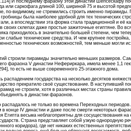
,c.114] И последнему фараону этой династии Шепсескафу по
а или саркофага длиной 100, шириной 75 и высотой предп
яне, по-видимому, не стремились строить именно пирамиды.
робницы была наиболее удобной для тех технических стро
али, а впоследствии эта форма стала традиционной и её к
в своих склепах даже простые зажиточные египтяне. Во вся
ка приходилось в значительно большей степени, чем тепе
ои слабые технические средства. И чем крупнее постройка,
енностью технических возможностей, тем меньше могли исх
тий строили пирамиды значительно меньших размеров. Сам
его фараона V династии Нефериркара, имела менее 1,1 гек
294], то есть не выше современного 25-этажного дома.
ь распадением государства на несколько десятков княжеств,
арство прекратило своё существование. В наступивший по
амид не строили, хотя в различных местах страны правил
объединять в династии фараонов.
о распадалось не только во времена Переходных периодов
 в конце IV династии и даже после смерти некоторых фара
я Египта весьма неблагоприятны для сосуществования на 
осударств. Страна представляет собой узкую однородную ре
нного коридора), где нет никаких естественных препятствий
 как водная дорога, ещё больше облегчает досягаемость люб