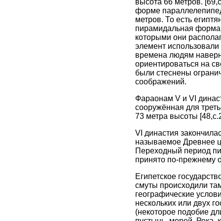
высота 66 метров. [69
форме параллелепипед
метров. То есть египт
пирамидальная форма г
которыми они располаг
элемент использовали 
времена людям наверня
ориентироваться на св
были стеснены огранич
соображений.
Фараонам V и VI динас
сооружённая для треть
73 метра высоты [48,c.
VI династия закончилас
называемое Древнее ц
Переходный период пир
принято по-прежнему 
Египетское государств
смуты происходили там
географические услови
нескольких или двух г
(некоторое подобие дли
пустынь, морей. Река,