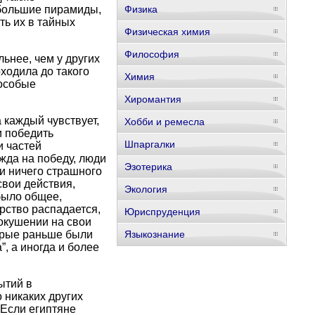
 большие пирамиды,
Физика
ть их в тайных
Физическая химия
Философия
ьнее, чем у других
ходила до такого
Химия
 особые
Хиромантия
 каждый чувствует,
Хобби и ремесла
и победить
Шпаргалки
и частей
ежда на победу, люди
Эзотерика
 и ничего страшного
свои действия,
Экология
было общее,
рство распадается,
Юриспруденция
покушении на свои
орые раньше были
Языкознание
, а иногда и более
ытий в
 никаких других
 Если египтяне