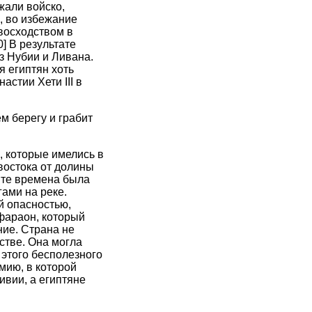
жали войско,
, во избежание
восходством в
0] В результате
з Нубии и Ливана.
я египтян хоть
астии Хети III в
м берегу и грабит
, которые имелись в
востока от долины
в те времена была
ами на реке.
й опасностью,
фараон, который
ие. Страна не
стве. Она могла
 этого бесполезного
мию, в которой
ивии, а египтяне