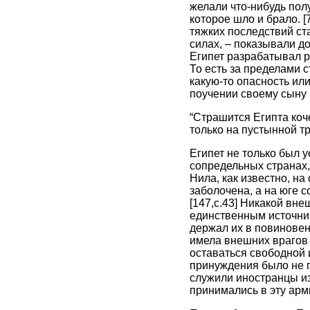
желали что-нибудь пол
которое шло и брало. 
тяжких последствий с
силах, – показывали до
Египет разрабатывал р
То есть за пределами с
какую-то опасность или
поучении своему сыну М
“Страшится Египта коч
только на пустынной тр
Египет не только был 
сопредельных странах,
Нила, как известно, н
заболочена, а на юге 
[147,c.43] Никакой вн
единственным источни
держал их в повиновен
имела внешних врагов 
оставаться свободной 
принуждения было не 
служили иностранцы из
принимались в эту арми