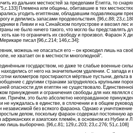
учить из дальних местностей за пределами Египта, то снаря
[75,c.133] Племена или общины, обитавшие в тех местностях
тарались угодить египтянам, обладавшим подавляющим пре
рогу и делились запасами продовольствия. [96,c.88; 23,с.18
удники в Ливии и на Синайском полуострове и ввозил лес и
траны не было ничего такого, что могло бы представлять дл
 хоть как-то ограничить их свободу и произвол. Фараон Х дин
ерикаре писал [96,c.214; 146,с.34]:
евник, можешь не опасаться его – он крокодил лишь на своё
опе, не хватает он в местности многолюдной”.
уединённым государством, но даже те слабые военные силы
 находились от него на значительном удалении. С запада и 
а сотни километров простираются мёртвые пустыни, дельта 
сообщение с другими странами затруднялось крупными порог
ешней опасности для египтян не существовало. Единственно
ком принуждения и ограничения свободы для них являлся 
ии. Причём, это было абсолютно неоправданное принужден
и не нуждалась в единстве, в сплочении и в общем руковод
и независимой без всякого фараона. Однако и уничтожение
простым делом, поскольку фараон содержал постоянную ар
 африканских и азиатских племён, в основном из Нубии и Л
ю лишь выборочно. [96,c.81; 129,с.203; 23,с.276; 51,с.108]