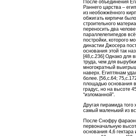
После объединения Егип
Раннего царства – ег
из необожжённого кирпи
обжигать кирпичи было
строительного материа
переносить два человек
параллелепипедов всё
постройки, которого м
династии Джосера пост
основания этой так на
[48,c.236] Однако для
труда, чем для вырубк
многократный выигрыш 
наверх. Египтянам удал
более. [56,c.64; 75,с.
площадью основания в 3
градус, но на высоте 4
“изломанной”.
Другая пирамида того 
самый маленький из все
После Снофру фараоном
первоначальную высот
основания 4,6 гектара 