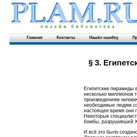
Главная
Контакты
Нашёл ошибку
Пр
§ 3. Египет
Египетские пирамиды в
несколько миллионов т
произведениям человеч
необходимые людям со
настоящее время они 
Некоторые специалист
бомбы, разрушившей Хи
И всё это было создан