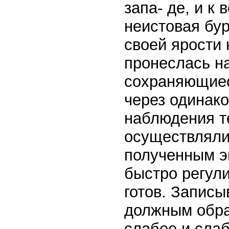
запа- де, и к
неистовая бу
своей ярости 
пронеслась на
сохраняющиес
через одинак
наблюдения т
осуществляли
полученным э
быстро регули
готов. Запис
должным обра
слабее и слаб