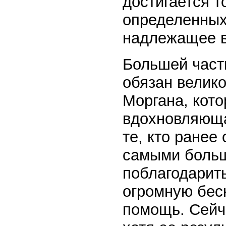
достигается 
определенных
надлежащее 
Большей част
обязан велик
Моргана, кот
вдохновляюща,
те, кто ранее
самыми больш
поблагодарить
огромную бес
помощь. Сейча