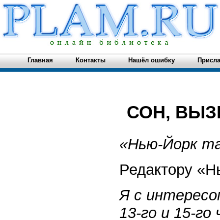
Главная
Контакты
Нашёл ошибку
Присла
СОН, ВЫ
«Нью-Йорк та
Редактору «Н
Я с интересо
13-го и 15-го