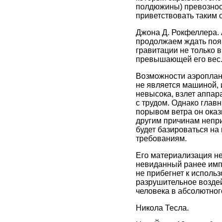
полдюжины) превознося
приветствовать таким 
Джона Д. Рокфеллера.
продолжаем ждать появ
гравитации не только в
превышающей его вес
Возможности аэроплан
не является машиной, 
невысока, взлет аппар
с трудом. Однако главн
порывом ветра он оказ
другим причинам непри
будет базироваться на
требованиям.
Его материализация не 
невиданный ранее импу
не прибегнет к исполь
разрушительное возде
человека в абсолютног
Никола Тесла.