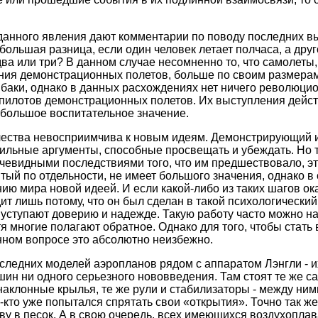
анного явления дают комментарии по поводу последних в
большая разница, если один человек летает полчаса, а друг
два или три? В данном случае несомненно то, что самолеты
ения демонстрационных полетов, больше по своим размера
аки, однако в данных расхождениях нет ничего революцио
 пилотов демонстрационных полетов. Их выступления дейс
большое воспитательное значение.
чества невосприимчива к новым идеям. Демонстрирующий и
ильные аргументы, способные просвещать и убеждать. Но 
чевидными последствиями того, что им предшествовало, эт
тый по отдельности, не имеет большого значения, однако в
ию мира новой идеей. И если какой-либо из таких шагов ок
дит лишь потому, что он был сделан в такой психологический
уступают доверию и надежде. Такую работу часто можно н
тя многие полагают обратное. Однако для того, чтобы стать
нном вопросе это абсолютно неизбежно.
следних моделей аэропланов рядом с аппаратом Лэнгли - и
шин ни одного серьезного нововведения. Там стоят те же 
наклонные крылья, те же рули и стабилизаторы - между ними
-кто уже попытался спрятать свои «открытия». Точно так же,
ву в песок. А в свою очередь, всех имеющихся воздухоплав