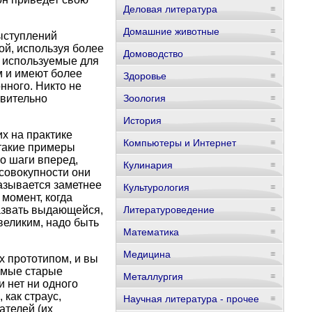
Деловая литература
Домашние животные
ыступлений
ой, используя более
Домоводство
, используемые для
м и имеют более
Здоровье
нного. Никто не
твительно
Зоология
История
х на практике
Компьютеры и Интернет
такие примеры
о шаги вперед,
Кулинария
 совокупности они
азывается заметнее
Культурология
 момент, когда
азвать выдающейся,
Литературоведение
 великим, надо быть
Математика
Медицина
х прототипом, и вы
самые старые
Металлургия
 нет ни одного
 как страус,
Научная литература - прочее
ателей (их