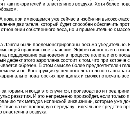
т как покорителей и властелинов воздуха. Хотя более п
образом.
 А пока при имеющемся уже cейчас в изобилии высококлас
ления двигателя, который будет способен обеспечить про
 отношении собственного веса, но и применительно к массе,
.
а Лэнгли были продемонстрированы весьма убедительно. И
имеющей практическое значение. Эффективность его силов
ата, поддержание равновесия в процессе полета и его пос
ый дефект этого аэроплана состоит в том, что при встрече
ывается обречен. В этом смысле более предпочтителен гели
емлем и он. Конструкция успешного летательного аппарата
 кардинально новаторских принципах и сможет отвечать в
за горами, и когда это случится, производство и предприн
льс развития. И это непременно произойдет, если только 
зованию тех методов испанской инквизиции, которые уже до
йствие на беспроводную передачу - идеальное средство п
о властелина воздуха.