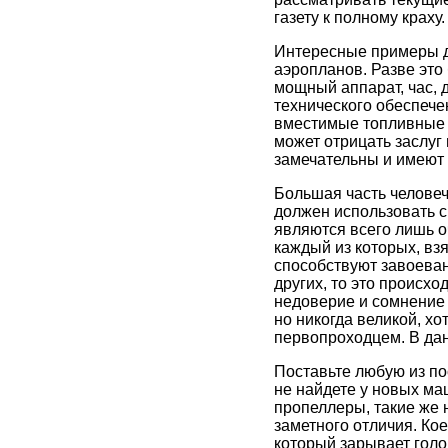
газету к полному краху.
Интересные примеры д
аэропланов. Разве это 
мощный аппарат, час, 
технического обеспеч
вместимые топливные б
может отрицать заслуг
замечательны и имеют 
Большая часть челове
должен использовать с
являются всего лишь о
каждый из которых, взя
способствуют завоеван
других, то это происхо
недоверие и сомнение 
но никогда великой, хо
первопроходцем. В да
Поставьте любую из по
не найдете у новых ма
пропеллеры, такие же 
заметного отличия. Кое
который зарывает голо