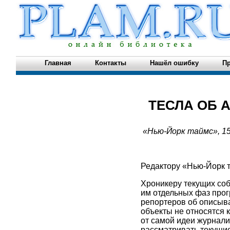
Главная
Контакты
Нашёл ошибку
Пр
ТЕСЛА ОБ 
«Нью-Йорк таймс», 15
Редактору «Нью-Йорк 
Хроникеру текущих со
им отдельных фаз прог
репортеров об описыва
объекты не относятся 
от самой идеи журнали
рассматривать текущие