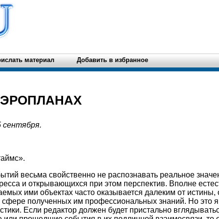
ислать материал
Добавить в избранное
АЭРОПЛАНАХ
 сентября.
таймс».
бытий весьма свойственно не распознавать реальное знач
ресса и открывающихся при этом перспектив. Вполне естес
емых ими объектах часто оказывается далеким от истины, 
к сфере полученных им профессиональных знаний. Но это 
стики. Если редактор должен будет пристально вглядывать
 или прошедшие события в их подлинной взаимосвязи, то 