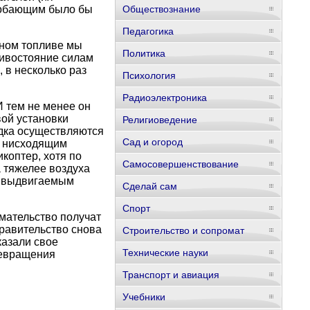
одобающим было бы
Обществознание
Педагогика
сном топливе мы
Политика
тивостояние силам
 в несколько раз
Психология
Радиоэлектроника
 тем не менее он
ой установки
Религиоведение
адка осуществляются
Сад и огород
 с нисходящим
коптер, хотя по
Самосовершенствование
 тяжелее воздуха
се выдвигаемым
Сделай сам
Спорт
имательство получат
правительство снова
Строительство и сопромат
казали свое
Технические науки
ревращения
Транспорт и авиация
Учебники