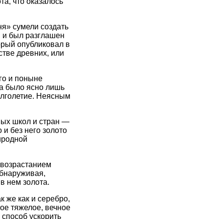
та, что оказалось
я» сумели создать
я и был разглашен
орый опубликовал в
тве древних, или
го и поныне
да было ясно лишь
олголетие. Неясным
ых школ и стран —
 и без него золото
иродной
 возрастанием
обнаруживая,
в нем золота.
 же как и серебро,
ое тяжелое, вечное
 способ ускорить