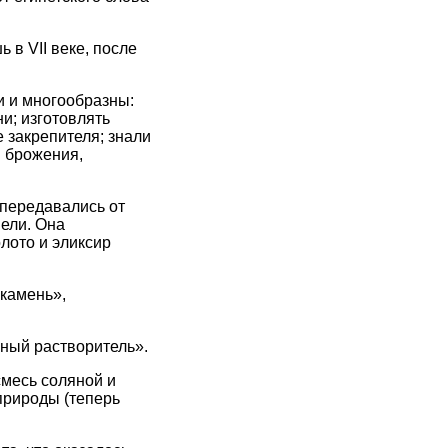
 в VII веке, после
и и многообразны:
и; изготовлять
е закрепителя; знали
ы брожения,
 передавались от
ели. Она
лото и эликсир
камень»,
ный растворитель».
смесь соляной и
природы (теперь