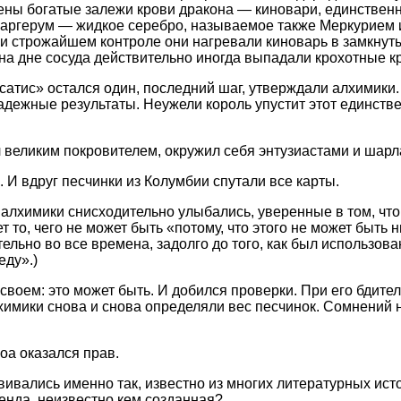
ены богатые залежи крови дракона — киновари, единствен
аргерум — жидкое серебро, называемое также Меркурием и
ри строжайшем контроле они нагревали киноварь в замкнут
 на дне сосуда действительно иногда выпадали крохотные к
 сатис» остался один, последний шаг, утверждали алхимики
адежные результаты. Неужели король упустит этот единст
л великим покровителем, окружил себя энтузиастами и шарл
к. И вдруг песчинки из Колумбии спутали все карты.
алхимики снисходительно улыбались, уверенные в том, что
 то, чего не может быть «потому, что этого не может быть н
ельно во все времена, задолго до того, как был использова
еду».)
своем: это может быть. И добился проверки. При его бдите
химики снова и снова определяли вес песчинок. Сомнений н
оа оказался прав.
вивались именно так, известно из многих литературных исто
генда, неизвестно кем созданная?