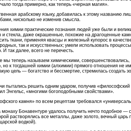
чало тогда примерно, как теперь «черная магия».
венная арабскому языку, добавилась к этому названию лишь
бами, нисколько не изменив смысла.
ния химии практические познания людей уже были и велик
 и стекла, даже окрашенные, похожие на драгоценные камн
сить ткани, применяя квасцы и железный купорос в качеств
иродных, так и искусственных; умели использовать процесс
. И так далее, всего не перечесть.
ые мы теперь называем химическими, совершенствовались,
, но к тогдашней химии (алхимии) прямого отношения не им
акую цель — богатство и бессмертие, стремилась создать зо
чи пытались решить одним ударом, получив «философский 
ил Энгельс, «многими богоподобными свойствами».
офского камня» по всем рецептам требовался «универсаль
ка монаху Бонавентуре удалось получить нечто подобное — 
торой растворялись все металлы, даже золото, вечный царь 
царской водкой).