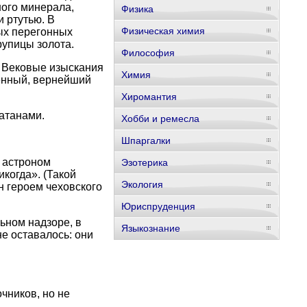
ного минерала,
Физика
 ртутью. В
Физическая химия
ых перегонных
рупицы золота.
Философия
. Вековые изыскания
Химия
венный, вернейший
Хиромантия
атанами.
Хобби и ремесла
Шпаргалки
 астроном
Эзотерика
икогда». (Такой
Экология
н героем чеховского
Юриспруденция
льном надзоре, в
Языкознание
е оставалось: они
чников, но не