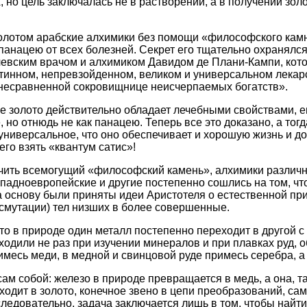
 но цель заключалась не в растворении, а в получении золо
олотом арабские алхимики без помощи «философского камн
панацею от всех болезней. Секрет его тщательно охранялс
левским врачом и алхимиком Давидом де Плани-Кампи, кот
тинном, непревзойденном, великом и универсальном лекарс
 несравненной сокровищнице неисчерпаемых богатств».
 золото действительно обладает лечебными свойствами, е
 но отнюдь не как панацею. Теперь все это доказано, а тог
о универсальное, что оно обеспечивает и хорошую жизнь и д
 его взять «квантум сатис»!
чить всемогущий «философский камень», алхимики различн
ападноевропейские и другие постепенно сошлись на том, что
а основу были приняты идеи Аристотеля о естественной пр
смутации) тел низших в более совершенные.
то в природе один металл постепенно переходит в другой с
аходили не раз при изучении минералов и при плавках руд, 
имесь меди, в медной и свинцовой руде примесь серебра, а 
м собой: железо в природе превращается в медь, а она, так
одит в золото, конечное звено в цепи преобразований, сам
ледовательно, задача заключается лишь в том, чтобы найти