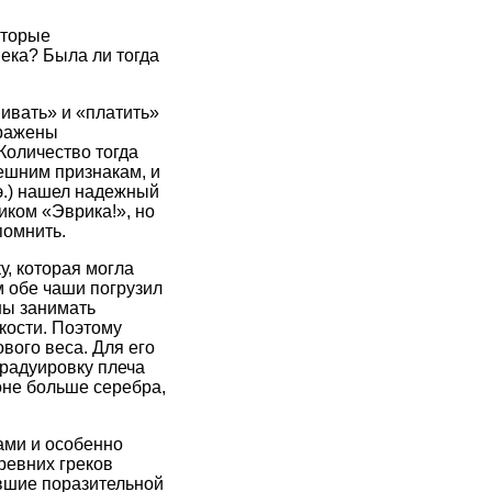
оторые
века? Была ли тогда
шивать» и «платить»
бражены
Количество тогда
ешним признакам, и
 э.) нашел надежный
иком «Эврика!», но
помнить.
, которая могла
м обе чаши погрузил
ны занимать
кости. Поэтому
вого веса. Для его
градуировку плеча
оне больше серебра,
ами и особенно
ревних греков
вшие поразительной