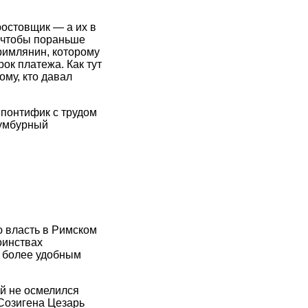
ростовщик — а их в
 чтобы пораньше
 римлянин, которому
ок платежа. Как тут
ому, кто давал
 понтифик с трудом
сумбурный
 власть в Римском
оинствах
ы более удобным
й не осмелился
Созигена Цезарь