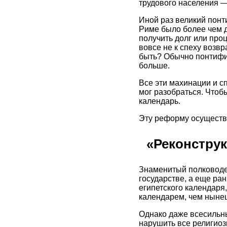
трудового населения —
Иной раз великий понт
Риме было более чем д
получить долг или проц
вовсе не к спеху возвр
быть? Обычно понтифик 
больше.
Все эти махинации и с
мог разобраться. Чтоб
календарь.
Эту реформу осуществ
«Реконстру
Знаменитый полководец
государстве, а еще ра
египетского календаря
календарем, чем ныне
Однако даже всесильны
нарушить все религиоз