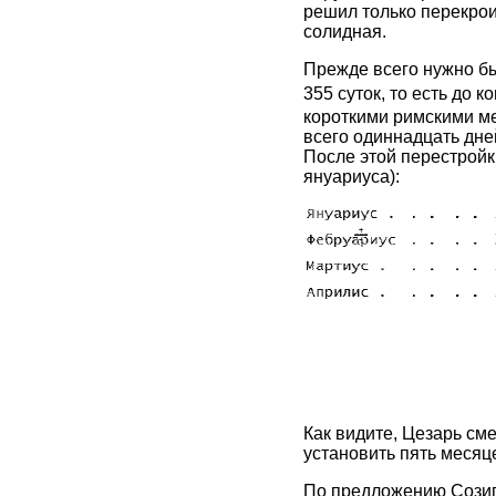
решил только перекрои
солидная.
Прежде всего нужно бы
355 суток, то есть до к
короткими римскими ме
всего одиннадцать дне
После этой перестройк
януариуса):
Как видите, Цезарь см
установить пять месяц
По предложению Созиге