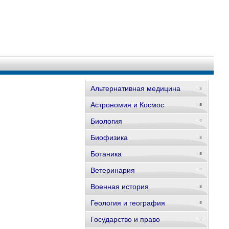
Альтернативная медицина
Астрономия и Космос
Биология
Биофизика
Ботаника
Ветеринария
Военная история
Геология и география
Государство и право