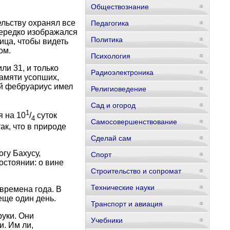
Обществознание
льству охранял все
Педагогика
нередко изображался
Политика
ица, чтобы видеть
ом.
Психология
ли 31, и только
Радиоэлектроника
амяти усопших,
ый фебруариус имел
Религиоведение
Сад и огород
1
я на 10
/
суток
4
Самосовершенствование
ак, что в природе
Сделай сам
гу Бахусу,
Спорт
остоянии: о вине
Строительство и сопромат
Технические науки
времена года. В
еще один день.
Транспорт и авиация
уки. Они
Учебники
. Им ли,