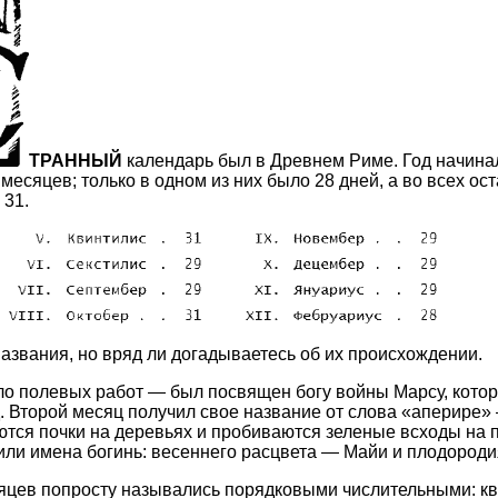
ТРАННЫЙ
календарь был в Древнем Риме. Год начинал
месяцев; только в одном из них было 28 дней, а во всех ос
 31.
азвания, но вряд ли догадываетесь об их происхождении.
о полевых работ — был посвящен богу войны Марсу, кото
 Второй месяц получил свое название от слова «аперире» 
ются почки на деревьях и пробиваются зеленые всходы на п
или имена богинь: весеннего расцвета — Майи и плодород
цев попросту назывались порядковыми числительными: кв