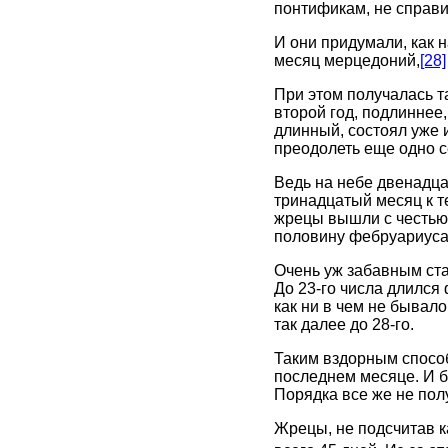
понтификам, не справ
И они придумали, как 
месяц мерцедоний,
[28]
При этом получалась та
второй год, подлиннее,
длинный, состоял уже и
преодолеть еще одно с
Ведь на небе двенадца
тринадцатый месяц к т
жрецы вышли с честью:
половину фебруариуса
Очень уж забавным ста
До 23-го числа длился 
как ни в чем не бывало
так далее до 28-го.
Таким вздорным способ
последнем месяце. И б
Порядка все же не пол
Жрецы, не подсчитав ка