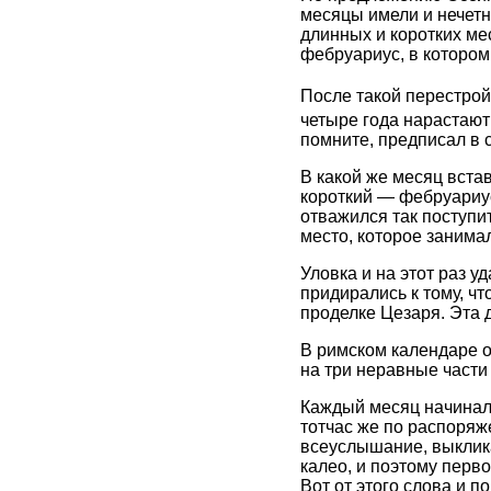
месяцы имели и нечетн
длинных и коротких ме
фебруариус, в котором
После такой перестройк
четыре года нарастают 
помните, предписал в 
В какой же месяц вста
короткий — фебруариус
отважился так поступи
место, которое занима
Уловка и на этот раз у
придирались к тому, чт
проделке Цезаря. Эта 
В римском календаре о
на три неравные части 
Каждый месяц начиналс
тотчас же по распоряж
всеуслышание, выклика
калео, и поэтому перв
Вот от этого слова и 