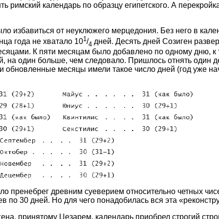
ть римский календарь по образцу египетского. А перекройк
ло избавиться от неуклюжего мерцедония. Без него в кале
1
онца года не хватало 10
/
дней. Десять дней Созиген разве
4
сяцами. К пяти месяцам было добавлено по одному дню, к 
й, на один больше, чем следовало. Пришлось отнять один де
и обновленные месяцы имели такое число дней (год уже на
ело пренебрег древним суеверием относительно четных чис
ев по 30 дней. Но для чего понадобилась вся эта «реконстр
на, принятому Цезарем, календарь приобрел строгий строй