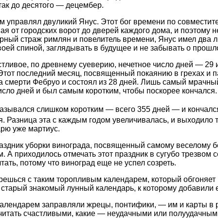
так до десятого — децембер.
управлял двуликий Янус. Этот бог времени по совместите
ая от городских ворот до дверей каждого дома, и поэтому 
верный страж римлян и повелитель времени, Янус имел два л
своей спиной, заглядывать в будущее и не забывать о прошл
тливое, по древнему суеверию, нечетное число дней — 29 и
тот последний месяц, посвященный покаянию в грехах и п
 смерти Фебруо и состоял из 28 дней. Лишь самый мрачн
исло дней и был самым коротким, чтобы поскорее кончался.
казывался слишком коротким — всего 355 дней — и кончалс
. Разница эта с каждым годом увеличивалась, и выходило т
арю уже мартиус.
здник уборки винограда, посвященный самому веселому бо
 А приходилось отмечать этот праздник в сугубо трезвом с
ать, потому что виноград еще не успел созреть.
решься с таким торопливым календарем, который обгоняет 
 старый знакомый лунный календарь, к которому добавили 
алендарем заправляли жрецы, понтифики, — им и карты в р
считать счастливыми, какие — неудачными или полуудачными