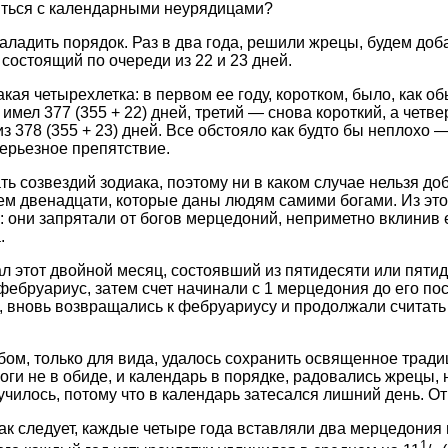
иться с календарными неурядицами?
наладить порядок. Раз в два года, решили жрецы, будем до
состоящий по очереди из 22 и 23 дней.
кая четырехлетка: в первом ее году, коротком, было, как об
 имел 377 (355 + 22) дней, третий — снова короткий, а четв
з 378 (355 + 23) дней. Все обстояло как будто бы неплохо 
ерьезное препятствие.
ть созвездий зодиака, поэтому ни в каком случае нельзя до
ем двенадцати, которые даны людям самими богами. Из это
 они запрятали от богов мерцедоний, неприметно вклинив 
.
л этот двойной месяц, состоявший из пятидесяти или пятид
фебруариус, затем счет начинали с 1 мерцедония до его пос
, вновь возвращались к фебруариусу и продолжали считать 2
ом, только для вида, удалось сохранить освященное тради
оги не в обиде, и календарь в порядке, радовались жрецы, 
училось, потому что в календарь затесался лишний день. От
к следует, каждые четыре года вставляли два мерцедония н
1