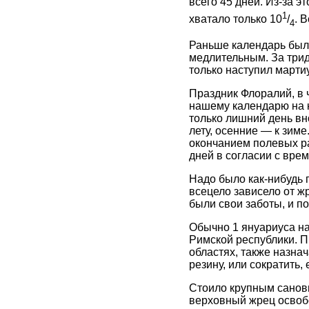
всего 45 дней. Из-за э
1
хватало только 10
/
. 
4
Раньше календарь был 
медлительным. За трид
только наступил мартиу
Праздник Флоралий, в 
нашему календарю на к
только лишний день вн
лету, осенние — к зиме
окончанием полевых ра
дней в согласии с вре
Надо было как-нибудь 
всецело зависело от жр
были свои заботы, и п
Обычно 1 януариуса на
Римской республики. 
областях, также назнач
резину, или сократить,
Стоило крупным сановн
верховный жрец освобо