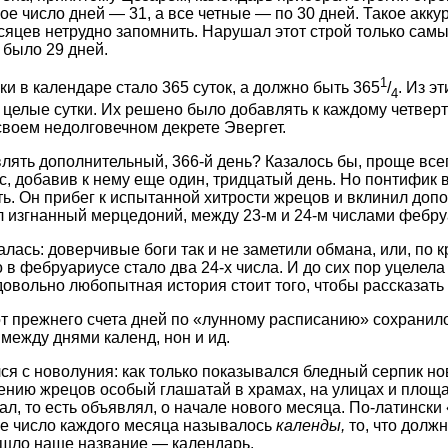
ое число дней — 31, а все четные — по 30 дней. Такое акк
сяцев нетрудно запомнить. Нарушал этот строй только сам
 было 29 дней.
1
и в календаре стало 365 суток, а должно быть 365
/
. Из э
4
целые сутки. Их решено было добавлять к каждому четверто
своем недолговечном декрете Эвергет.
влять дополнительный, 366-й день? Казалось бы, проще все
, добавив к нему еще один, тридцатый день. Но понтифик 
ть. Он прибег к испытанной хитрости жрецов и вклинил доп
л изгнанный мерцедоний, между 23-м и 24-м числами фебру
далась: доверчивые боги так и не заметили обмана, или, по 
о в фебруариусе стало два 24-х числа. И до сих пор уцелела
довольно любопытная история стоит того, чтобы рассказать
т прежнего счета дней по «лунному расписанию» сохранил
между днями календ, нон и ид.
я с новолуния: как только показывался бледный серпик н
ению жрецов особый глашатай в храмах, на улицах и площа
л, то есть объявлял, о начале нового месяца. По-латинск
ое число каждого месяца называлось
календы,
то, что должн
пошло наше название — календарь.