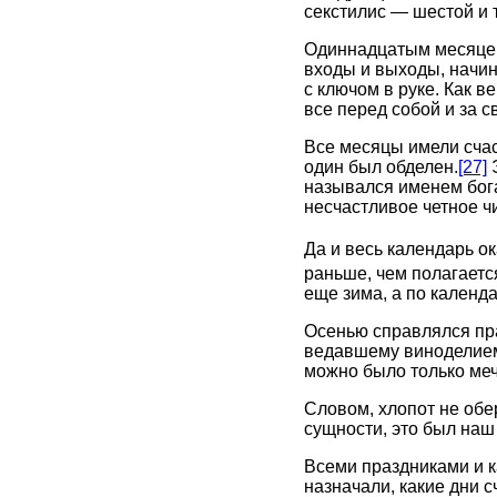
секстилис — шестой и 
Одиннадцатым месяцем 
входы и выходы, начин
с ключом в руке. Как 
все перед собой и за 
Все месяцы имели счас
один был обделен.
[27]
Э
назывался именем бога
несчастливое четное ч
Да и весь календарь о
раньше, чем полагается
еще зима, а по календ
Осенью справлялся пра
ведавшему виноделием.
можно было только мечт
Словом, хлопот не обе
сущности, это был наш
Всеми праздниками и к
назначали, какие дни 