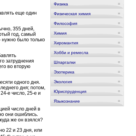
Физика
бавлять еще один
Физическая химия
Философия
ычно, 355 дней,
Химия
ертый год, самый
— нужно было только
Хиромантия
Хобби и ремесла
бавлять
го затруднения
Шпаргалки
его во вторую
Эзотерика
Экология
есяти одного дня.
леднего дня; потом,
Юриспруденция
4-е число, 25-е и
Языкознание
цией число дней в
но они ошиблись.
куда же он взялся?
о 22 и 23 дня, или