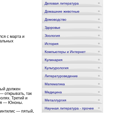
Деловая литература
Домашние животные
Домоводство
Здоровье
Зоология
ся с марта и
тальных
История
Компьютеры и Интернет
Кулинария
Культурология
Литературоведение
Математика
рый должен
Медицина
— открывать, так
олях. Третий и
Металлургия
ия — Юноны.
Научная литература - прочее
интилис — пятый,