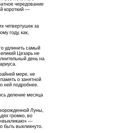
уратное чередование
ый короткий —
тих четвертушек за
му году, как,
го удлинить самый
великий Цезарь не
олнительный день на
ариуса.
крайней мере, не
 память о занятной
 о ней подробнее.
ось деление месяца
оворожденной Луны,
дях громко, во
и «выкликаю» —
о быть выкликнуто.