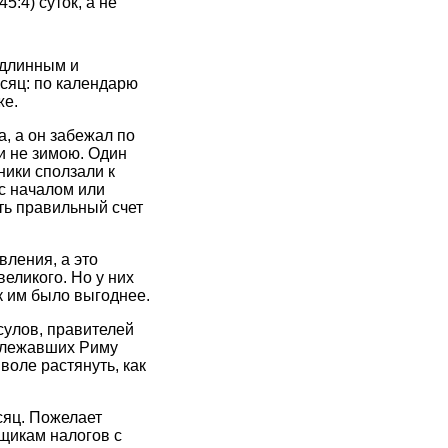
45:4) суток, а не
 длинным и
сяц: по календарю
же.
, а он забежал по
и не зимою. Один
ники сползали к
 с началом или
ть правильный счет
вления, а это
еликого. Но у них
к им было выгоднее.
сулов, правителей
длежавших Риму
воле растянуть, как
сяц. Пожелает
щикам налогов с