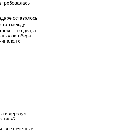
а требовалась
ндаре оставалось
рстал между
трем — по два, а
нь у октобера.
чинался с
ел и дерзнул
укция»?
: все нечетные