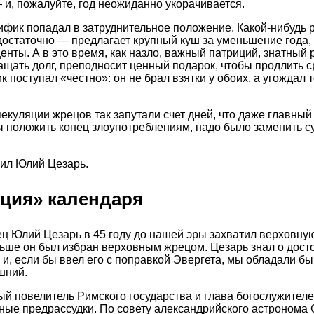
 и, пожалуйте, год неожиданно укорачивается.
ифик попадал в затруднительное положение. Какой-нибудь 
остаточно — предлагает крупный куш за уменьшение года,
енты. А в это время, как назло, важный патриций, знатный
ащать долг, преподносит ценный подарок, чтобы продлить ср
поступал «честно»: он не брал взятки у обоих, а угождал т
пекуляции жрецов так запутали счет дней, что даже главный
ы положить конец злоупотреблениям, надо было заменить 
ил Юлий Цезарь.
кция» календаря
 Юлий Цезарь в 45 году до нашей эры захватил верховную
ньше он был избран верховным жрецом. Цезарь знал о дост
, и, если бы ввел его с поправкой Эвергета, мы обладали б
шний.
й повелитель Римского государства и глава богослужителе
ные предрассудки. По совету александрийского астронома 