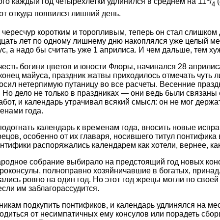
того каждый год четырехлетки удлинился в среднем на 11
/
(
4
Вот откуда появился лишний день.
чересчур коротким и торопливым, теперь он стал слишком
цать лет по одному лишнему дню накоплялся уже целый ме
с, а надо бы считать уже 1 априлиса. И чем дальше, тем ху
честь богини цветов и юности Флоры, начинался 28 априлиса
онец майуса, праздник жатвы приходилось отмечать чуть л
осил нетерпимую путаницу во все расчеты. Весенние празд
. Но дело не только в праздниках — они ведь были связаны
бот, и календарь утрачивал всякий смысл: он не мог держа
менами года.
подогнать календарь к временам года, вносить новые испра
ецов, особенно от их главаря, носившего титул понтифика в
онтифики распоряжались календарем как хотели, вернее, ка
родное собрание выбирало на предстоящий год новых кон
Проконсулы, полноправно хозяйничавшие в богатых, прина
ались ровно на один год. Но этот год жрецы могли по своей 
 если им заблагорассудится.
икам подкупить понтификов, и календарь удлинялся на ме
диться от несимпатичных ему консулов или порадеть сбор