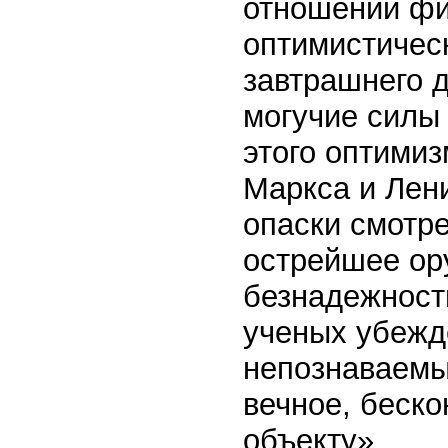
отношении фи
оптимистичес
завтрашнего д
могучие силы 
этого оптими
Маркса и Лени
опаски смотр
острейшее ор
безнадежност
ученых убежде
непознаваемы
вечное, беск
объекту».