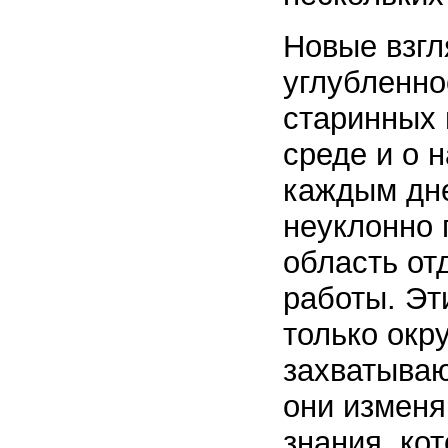
Новые взгл
углубленно
старинных
среде и о 
каждым дне
неуклонно 
область от
работы. Эт
только окр
захватываю
они изменя
знания, ко