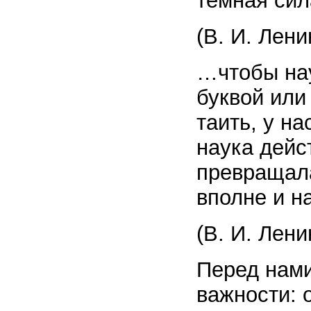
темная сил
(В. И. Лени
…чтобы нау
буквой или
таить, у н
наука дейс
превращала
вполне и н
(В. И. Лени
Перед нами
важности: 