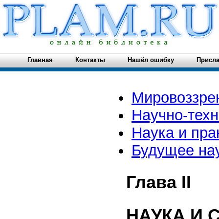
Главная
Контакты
Нашёл ошибку
Присла
Мировоззре
Научно-тех
Наука и пра
Будущее на
Глава II
НАУКА И