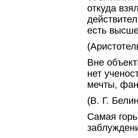
откуда взя
действител
есть высш
(Аристотел
Вне объект
нет ученост
мечты, фан
(В. Г. Бели
Самая горь
заблуждени