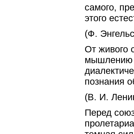
самого, пр
этого есте
(Ф. Энгельс
От живого 
мышлению и
диалектиче
познания о
(В. И. Лени
Перед союз
пролетариа