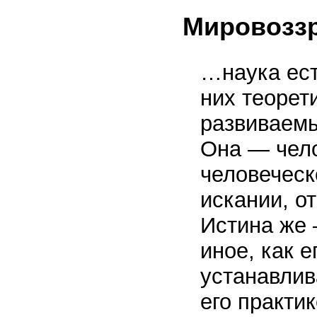
Мировозз
…наука ест
них теорет
развиваем
Она — чел
человеческ
искании, о
Истина же 
иное, как 
устанавлив
его практик