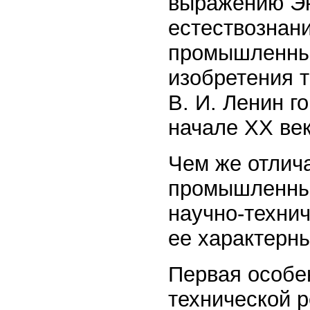
выражению Эн
естествознани
промышленных
изобретения т
В. И. Ленин г
начале XX век
Чем же отлича
промышленных
научно-техни
ее характерны
Первая особе
технической р