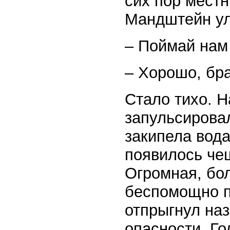
сих пор местн
Мандштейн у
– Поймай нам
– Хорошо, бр
Стало тихо. Н
запульсирова
закипела вода
появилось чеш
Огромная, бол
беспомощно п
отпрыгнул наз
опасности. Г