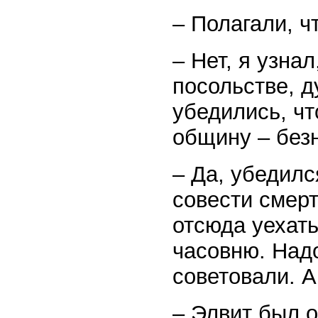
– Полагали, ч
– Нет, я узна
посольстве, 
убедились, чт
общину – без
– Да, убедилс
совести смерт
отсюда уехат
часовню. Надо
советовали. 
– Элвит был о