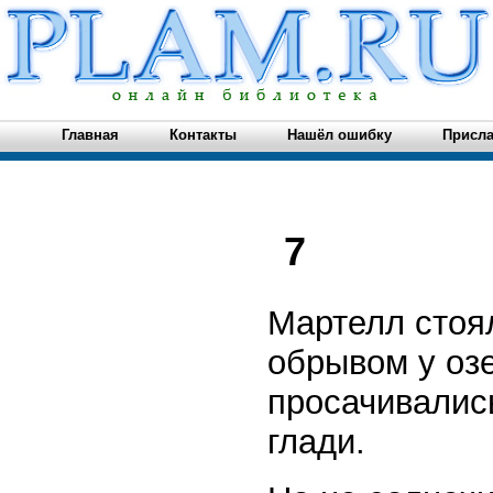
Главная
Контакты
Нашёл ошибку
Присла
7
Мартелл стоя
обрывом у озе
просачивались
глади.