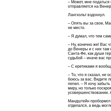
– Может, мне податься
отправляется на Вене
Лангхольт вздохнул.
– Опять вы за свое, М
не место.
– Я думал, что тем сам
– Ну, конечно же! Вас
до Венеры и с них там 
Санта-Фе, как души ге
судьбой – иначе вас пр
– С еретиками я вообщ
– То, что я сказал, не
боюсь за вас. Видите л
пепел. – Я хочу забыт
миру, но только поскр
усовершенствовании. А
Мандштейн пробормотал
отделался, а ведь мог