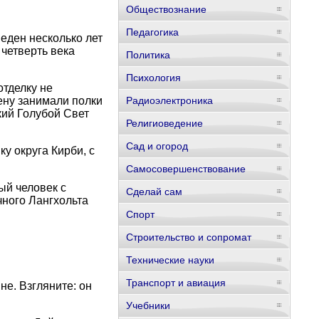
Обществознание
Педагогика
еден несколько лет
четверть века
Политика
Психология
отделку не
ену занимали полки
Радиоэлектроника
кий Голубой Свет
Религиоведение
Сад и огород
у округа Кирби, с
Самосовершенствование
ый человек с
Сделай сам
ного Лангхольта
Спорт
Строительство и сопромат
Технические науки
Транспорт и авиация
не. Взгляните: он
Учебники