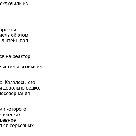
исключили из
ареет и
ысль об этом
андштейн пал
ся на реактор.
очистил и возвысил
. Казалось, его
м довольно редко.
амосозерцания
ами которого
етических
ушевное
ться серьезных