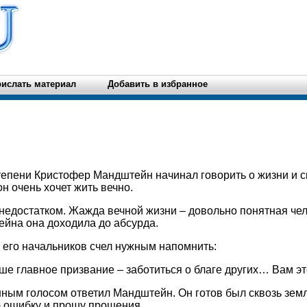
ислать материал
Добавить в избранное
степени Кристофер Мандштейн начинал говорить о жизни и с
он очень хочет жить вечно.
недостатком. Жажда вечной жизни – довольно понятная че
ейна она доходила до абсурда.
з его начальников счел нужным напомнить:
аше главное призвание – заботиться о благе других… Вам эт
енным голосом ответил Мандштейн. Он готов был сквозь зем
ю ошибку и прошу прощения.