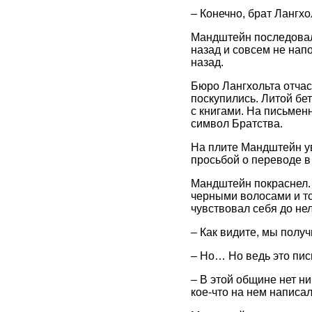
– Конечно, брат Лангхо
Мандштейн последовал 
назад и совсем не нап
назад.
Бюро Лангхольта отчаст
поскупились. Литой бе
с книгами. На письмен
символ Братства.
На плите Мандштейн ув
просьбой о переводе в 
Мандштейн покраснел. 
черными волосами и то
чувствовал себя до не
– Как видите, мы полу
– Но… Но ведь это пи
– В этой общине нет ни
кое-что на нем написал