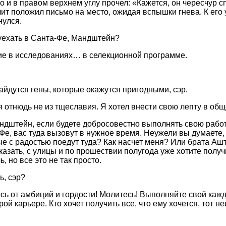
 и в правом верхнем углу прочел: «Кажется, он чересчур с
олит положил письмо на место, ожидая вспышки гнева. К его
нулся.
уехать в Санта-Фе, Мандштейн?
ие в исследованиях… в селекционной программе.
айдутся гены, которые окажутся пригодными, сэр.
 отнюдь не из тщеславия. Я хотел внести свою лепту в общ
андштейн, если будете добросовестно выполнять свою работ
Фе, вас туда вызовут в нужное время. Неужели вы думаете, 
е с радостью поедут туда? Как насчет меня? Или брата Аш
казать, с улицы и по прошествии полугода уже хотите получ
, но все это не так просто.
ь, сэр?
есь от амбиций и гордости! Молитесь! Выполняйте свой каж
й карьере. Кто хочет получить все, что ему хочется, тот н