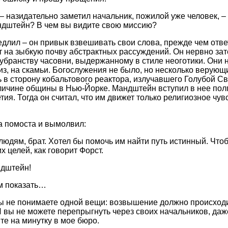
– назидательно заметил начальник, пожилой уже человек, –
ндштейн? В чем вы видите свою миссию?
длил – он привык взвешивать свои слова, прежде чем ответ
ет на зыбкую почву абстрактных рассуждений. Он нервно за
 убранству часовни, выдержанному в стиле неоготики. Они 
из, на скамьи. Богослужения не было, но несколько верующ
 в сторону кобальтового реактора, излучавшего Голубой Св
личине общины в Нью-Йорке. Мандштейн вступил в нее полг
ия. Тогда он считал, что им движет только религиозное чув
а помоста и вымолвил:
 людям, брат. Хотел бы помочь им найти путь истинный. Что
х целей, как говорит Форст.
ндштейн!
м показать…
вы не понимаете одной вещи: возвышение должно происход
И вы не можете перепрыгнуть через своих начальников, даж
те на минутку в мое бюро.