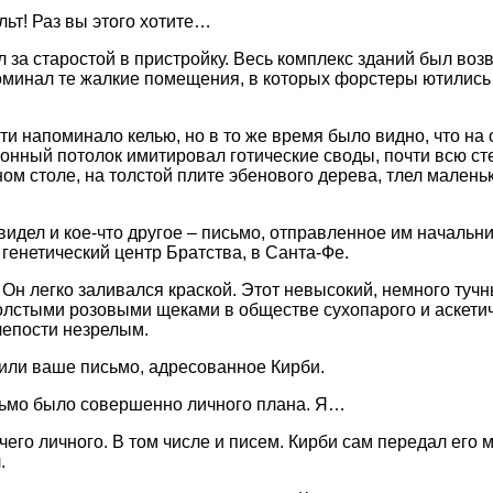
льт! Раз вы этого хотите…
за старостой в пристройку. Весь комплекс зданий был возв
оминал те жалкие помещения, в которых форстеры ютились 
и напоминало келью, но в то же время было видно, что на 
тонный потолок имитировал готические своды, почти всю ст
ном столе, на толстой плите эбенового дерева, тлел малень
идел и кое-что другое – письмо, отправленное им начальник
генетический центр Братства, в Санта-Фе.
Он легко заливался краской. Этот невысокий, немного тучн
лстыми розовыми щеками в обществе сухопарого и аскетич
лепости незрелым.
чили ваше письмо, адресованное Кирби.
сьмо было совершенно личного плана. Я…
чего личного. В том числе и писем. Кирби сам передал его м
.