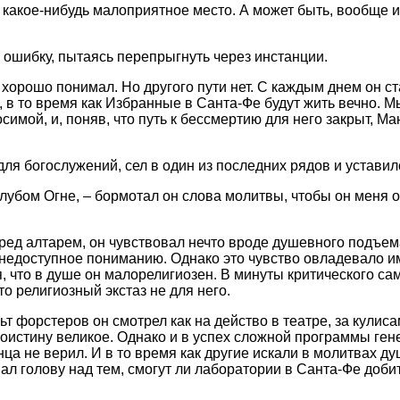
 какое-нибудь малоприятное место. А может быть, вообще 
ю ошибку, пытаясь перепрыгнуть через инстанции.
хорошо понимал. Но другого пути нет. С каждым днем он ст
, в то время как Избранные в Санта-Фе будут жить вечно. М
симой, и, поняв, что путь к бессмертию для него закрыт, М
для богослужений, сел в один из последних рядов и уставил
олубом Огне, – бормотал он слова молитвы, чтобы он меня 
еред алтарем, он чувствовал нечто вроде душевного подъема
 недоступное пониманию. Однако это чувство овладевало и
, что в душе он малорелигиозен. В минуты критического с
о религиозный экстаз не для него.
льт форстеров он смотрел как на действо в театре, за кулис
оистину великое. Однако и в успех сложной программы ген
нца не верил. И в то время как другие искали в молитвах д
ал голову над тем, смогут ли лаборатории в Санта-Фе доби