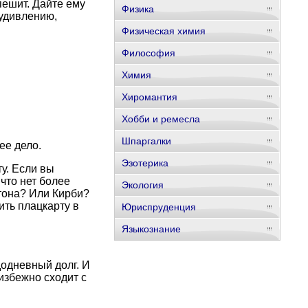
пешит. Дайте ему
Физика
 удивлению,
Физическая химия
Философия
Химия
Хиромантия
Хобби и ремесла
Шпаргалки
ее дело.
Эзотерика
у. Если вы
что нет более
Экология
тона? Или Кирби?
ить плацкарту в
Юриспруденция
Языкознание
додневный долг. И
еизбежно сходит с