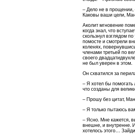
– Дело не в прощении, 
Каковы ваши цели, Ма
Аколит мгновение поме
когда знал, что вступа
скользнул взглядом по
помосте и смотрели вн
коленях, повернувшись
членами третьей по ве
своего двадцатидвухлет
не был уверен в этом.
Он схватился за перил
– Я хотел бы помогать
что созданы для велики
– Прошу без цитат, Ма
– Я только пытаюсь ва
– Ясно. Мне кажется, 
внешне, и внутренне. 
хотелось этого… Зайди