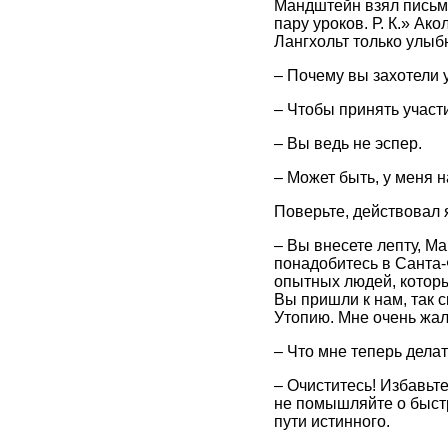
Мандштейн взял письмо
пару уроков. Р. К.» Ак
Лангхольт только улыб
– Почему вы захотели 
– Чтобы принять участ
– Вы ведь не эспер.
– Может быть, у меня н
Поверьте, действовал я
– Вы внесете лепту, М
понадобитесь в Санта-
опытных людей, которы
Вы пришли к нам, так с
Утопию. Мне очень жаль
– Что мне теперь делат
– Очиститесь! Избавьт
не помышляйте о быстро
пути истинного.