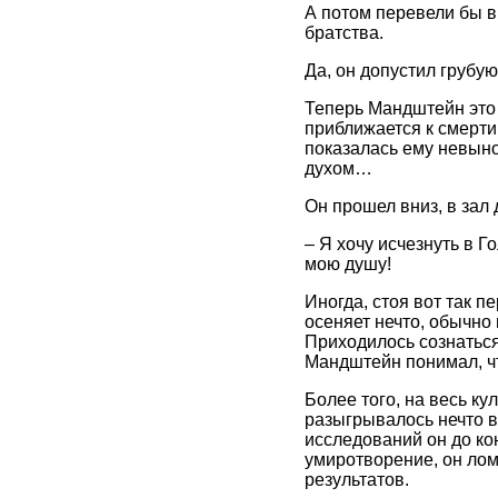
А потом перевели бы в
братства.
Да, он допустил грубу
Теперь Мандштейн это 
приближается к смерти
показалась ему невыно
духом…
Он прошел вниз, в зал 
– Я хочу исчезнуть в Г
мою душу!
Иногда, стоя вот так п
осеняет нечто, обычно
Приходилось сознаться
Мандштейн понимал, чт
Более того, на весь ку
разыгрывалось нечто в
исследований он до ко
умиротворение, он лом
результатов.