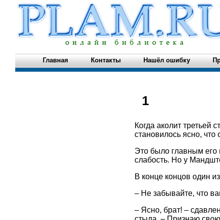
Главная
Контакты
Нашёл ошибку
Пр
1
Когда аколит третьей 
становилось ясно, что 
Это было главным его 
слабость. Но у Мандшт
В конце концов один и
– Не забывайте, что в
– Ясно, брат! – сдавл
стыда. – Признаю сво