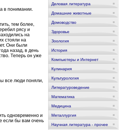
Деловая литература
 а в понимании.
Домашние животные
Домоводство
ить, тем более,
теребил рясу и
Здоровье
находились на
их стояли на
Зоология
ет. Они были
ода назад, в день
История
ство. Теперь он уже
Компьютеры и Интернет
Кулинария
Культурология
бы все люди поняли,
Литературоведение
Математика
Медицина
ить одновременно и
Металлургия
е если бы вам очень
Научная литература - прочее