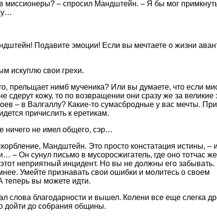
 в миссионеры? – спросил Мандштейн. – Я бы мог примкнуть 
ру…
андштейн! Подавите эмоции! Если вы мечтаете о жизни аван
ым искуплю свои грехи.
 что, прельщает нимб мученика? Или вы думаете, что если м
не сдерут кожу, то по возвращении они сразу же за великие 
роев – в Валгаллу? Какие-то сумасбродные у вас мечты. Пр
идется причислить к еретикам.
е ничего не имел общего, сэр…
 оскорбление, Мандштейн. Это просто констатация истины, – и
и… – Он сунул письмо в мусоросжигатель, где оно тотчас ж
ь этот неприятный инцидент. Но вы не должны его забывать.
омнее. Умейте признавать свои ошибки и молитесь о своем
 теперь вы можете идти.
 слова благодарности и вышел. Колени все еще слегка др
ло дойти до собрания общины.