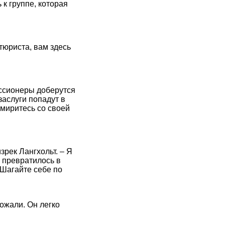
к группе, которая
тюриста, вам здесь
иссионеры доберутся
заслуги попадут в
имиритесь со своей
зрек Лангхольт. – Я
е превратилось в
 Шагайте себе по
ожали. Он легко