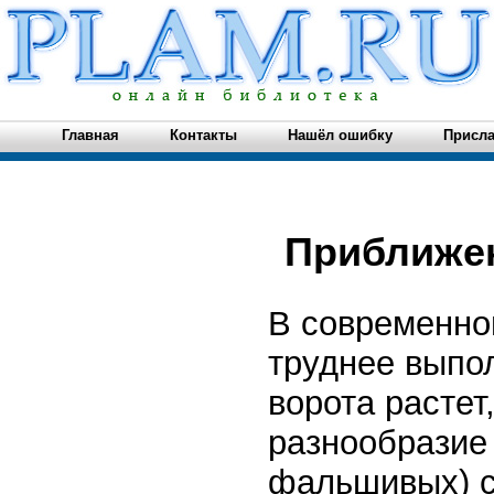
Главная
Контакты
Нашёл ошибку
Присла
Приближен
В сов­ременн
труднее выпол
ворота растет
разнообразие 
фальши­вых) 