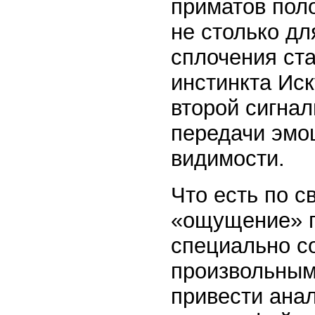
приматов поло
не сто­лько д
сплочения ста
ин­с­ти­нкта И
второй сигнал
пере­дачи эм
видимости.
Что есть по с
«ощущение» п
специально с
произвольным
при­вести ана