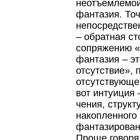
неотъемлемой 
фантазия. Точ
непосредстве
– обратная ст
сопряжению «
фантазия – эт
отсутствие», 
отсутствующе
вот интуиция 
чения, стру­кт
накопленного 
фантазировани
Проще говоря,