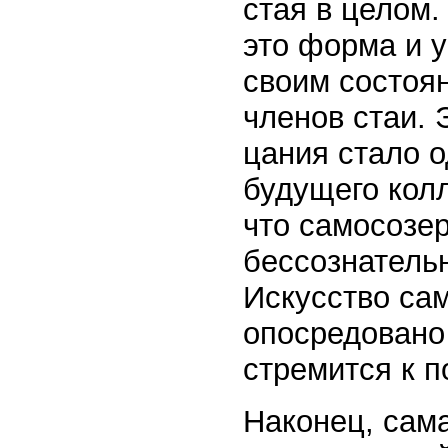
стая в целом.
это форма и у
своим состо­я­
членов стаи. 
цания стало 
будущего колл
что само­созе
бессознательн
Искус­ст­во са
опосредовано
стре­мится к 
Наконец, сам