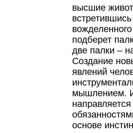
высшие живот
встретившись
вожде­лен­ног
подберет палк
две палки – н
Создание новы
яв­лений чело
инструменталь
мышлением. И
направляется
обязанностями
основе инсти