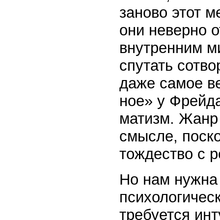
заново этот м
они невер­но 
внутренним ми
спу­тать сотв
даже самое ве
ное» у Фрейда
ма­тизм. Жанр
смысле, поско
тождество с 
Но нам нужна
психологическо
требуется инт