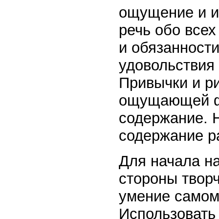
ощу­ще­ние и 
речь обо всех
и обязанност
удовольствия 
Привычки и р
ощущающей фу
содер­жание. 
содержание р
Для начала н
стороны творч
умение самом
Испо­льзовать