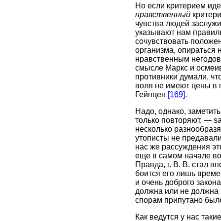
Но если критерием иде
нравственный
критери
чувства людей заслужи
указывают нам правиль
сочувствовать положен
организма, опираться 
нравственным негодова
смысле Маркс и осме
противники думали, чт
воля не имеют цены в 
Гейнцен
[169]
.
Надо, однако, заметит
только повторяют, — sa
несколько разнообразя
утописты не предавали
нас же рассуждения это
еще в самом начале во
Правда, г. В. В. стал 
боится его лишь време
и очень доброго закона
должна или не должна 
спорам припутано было
Как ведутся у нас таки