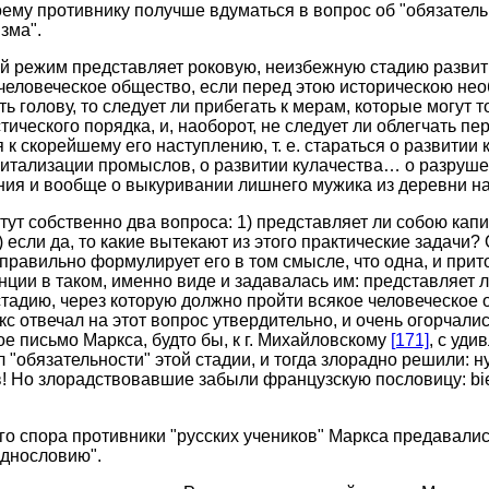
воему противнику получше вдуматься в вопрос об "обязател
зма".
й режим представляет роковую, неизбежную стадию развит
человеческое общество, если перед этою историческою не
ть голову, то следует ли прибегать к мерам, которые могут 
ического порядка, и, наоборот, не следует ли облегчать пер
 к скорейшему его наступлению, т. е. стараться о развитии
итализации промыслов, о развитии кулачества… о разруше
ния и вообще о выкуривании лишнего мужика из деревни н
 тут собственно два вопроса: 1) представляет ли собою кап
 если да, то какие вытекают из этого практические задачи?
о правильно формулирует его в том смысле, что одна, и при
нции в таком, именно виде и задавалась им: представляет 
тадию, через которую должно пройти всякое человеческое
с отвечал на этот вопрос утвердительно, и очень огорчалис
е письмо Маркса, будто бы, к г. Михайловскому
[171]
, с уди
 "обязательности" этой стадии, и тогда злорадно решили: н
! Но злорадствовавшие забыли французскую пословицу: bien r
ого спора противники "русских учеников" Маркса предавали
зднословию".