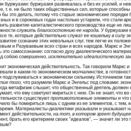
нии буржуазии: буржуазия развивалась и без их усилий, и н
е, т. е. не было таких общественных сил, которые способн
о бы это делать, потому что старые экономические порядки 
зных и в сороковых годах настолько устарели, что стали
вре
вить развитие капиталистического производства еще не л
ожности
служить благосостоянию ее народа.
У буржуазии е
все те, которые действительно служат ее кошельку
в силу э
звитее сознание этих невольных слуг, тем легче их положе
вым и Разуваевым всех стран и всех народов. Маркс и Энг
ь это самосознание: согласно духу диалектического материа
ед собою
совершенно, исключительно идеалистическую зад
ит экономическая действительность. Так говорили Маркс и 
евали в каком-то экономическом молчалинстве, в готовности
и подслуживаться к экономически сильному. Источником та
тие того,
что разумели Маркс и Энгельс под словами:
экон
гда метафизик слышит, что общественный деятель должен 
умает, что ему советуют мириться с нею. Он не знает, что во
ительности существуют
противоположные элементы
и что 
чило бы помириться лишь с одним из ее элементов, с тем, 
 время. Материалисты-диалектики указывали и указывают на
мент действительности, на
тот, в котором зреет будущее
ент, брать его критерием своих "идеалов", — значит ли это
евым?