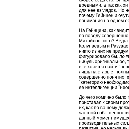
вредными, а так как он
для нее взглядов. Но 
почему Гейнцен и очут
понимания на одном ост
На Гейнцена, как видит
по поводу совершенно а
Михайловского? Ведь в
Колупаевым и Разуваев
никто из них не приду
фигурировало бы,
поч
нибудь оригинальное, т
все хочется найти "нов
лишь на старые, полны
совершенно понятно, е
"категорию необходимо
ее интеллигенции "нео
До чего комично было 
приставал к своим про
их, как по вашему до
частной собственности,
данный момент имущес
производительных сил,
развития, но нельзя в