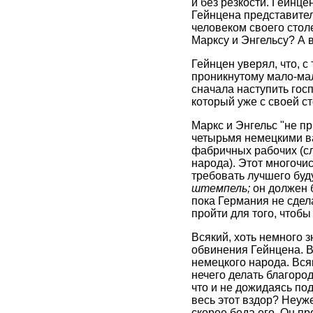
и без резкости. Гейнц
Гейнцена представителе
человеком своего стол
Марксу и Энгельсу? А в
Гейнцен уверял, что, с
проникнутому мало-ма
сначала наступить гос
который уже с своей с
Маркс и Энгельс "не 
четырьмя немецкими вам
фабричных рабочих (сл
народа). Этот многочи
требовать лучшего буд
штемпель;
он должен б
пока Германия не сдел
пройти для того, чтоб
Всякий, хоть немного з
обвинения Гейнцена. В
немецкого народа. Вся
нечего делать благород
что и не дожидаясь по
весь этот вздор? Неуже
скорее беда его. Он пр