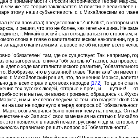
уждая о применимости к России исторической теории Маркса,
в чем же эта теория заключается. И поистине великолепен 
аря этому, наши субъективисты с. г. Михайловским во главе
ал (если прочитал) предисловие к "Zur Kritik", в котором 
ркса, и решил, что это не более, как гегельянщина. Не заме
одился, г. Михайловский стал оглядываться по сторонам, и 
комого слона в главе о капиталистическом накоплении, где р
 западного капитализма, а вовсе не об истории всего чело
вно "обязателен" там, где он существует. Так, например, г
аз она загорелась; спичка "обязательно" гаснет, раз процес
ь идет о ходе капиталистического развития, "обязательного"
то. Вообразив, что в указанной главе "Капитала" он имеет
ю, г. Михайловский решил, что, по мнению Маркса, капита
ьно для всех стран и для всех народов
[172]
. Тогда он стал
жения тех русских людей, которые и проч., и — шутник! — 
ребности в нытье, он важно произнес, обращаясь к г. Жуков
аркса, и мы не слепо следуем за тем, что magister dixit! С
о ни на шаг не подвинуло вперед вопроса об "обязательности
о, Маркс вознамерился было пойти к нему на помощь. Он на
ечественных Записок" свои замечания на статью г. Михайлов
к этот появился в нашей печати, русским людям, которые и
ожность
правильно решить вопрос об "обязательности".
по поводу статьи г. Михайловского? Человек впал в беду, пр