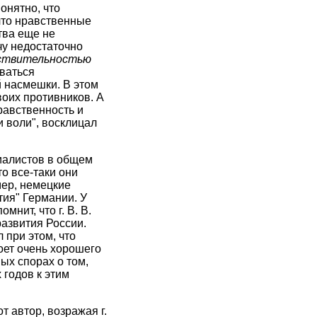
онятно, что
что нравственные
тва еще не
чу недостаточно
ствительностью
оваться
 насмешки. В этом
оих противников. А
равственность и
и воли", восклицал
риалистов в общем
о все-таки они
мер, немецкие
ия" Германии. У
нит, что г. В. В.
азвития России.
л при этом, что
оет очень хорошего
ных спорах о том,
 годов к этим
т автор, возражая г.