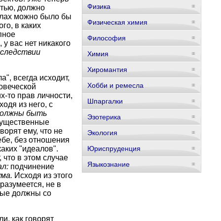
Физика
тью, должно
делах можно было бы
Физическая химия
го, в каких
пное
Философия
 у вас нет никакого
оследствии
Химия
Хиромантия
а", всегда исходит,
Хобби и ремесла
овеческой
х-то прав личности,
Шпаргалки
ходя из него, с
олжны быть
Эзотерика
имущественные
ворят ему, что не
Экология
бе, без отношения
каких "идеалов".
Юриспруденция
 что в этом случае
Языкознание
ал:
подчинение
ума.
Исходя из этого
разумеется, не в
рые должны со
и, как говорят