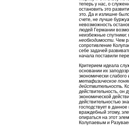
теперь у нас, о служе
остановить это развити
это. Да и излишне был
счете, не лучше буржуа
невозможность остано
людей Германии возм
неизбежные спутники: 
необходимости.
Чем ра
сопротивление Колупае
себе задачей развиват
начала поставили пер
Критерием идеала служ
основании их заподозр
экономически слабого 
метафизическое поня
действительность.
Ко
действительность, он д
экономической действ
действительностью зна
господствует в данное
враждебный этому, эле
опираться на этот элем
Колупаевым и Разува