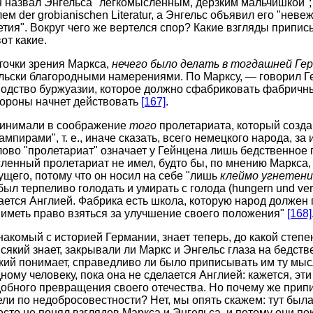
ен назвал Энгельса "легкомысленным, дерзким мальчишкой";
м der grobianischen Literatur, а Энгельс объявил его "не
етия". Вокруг чего же вертелся спор? Какие взгляды припи
от какие.
 точки зрения Маркса,
нечего было делать в тогдашней Ге
льски благородными намерениями. По Марксу, — говорил Г
подство буржуазии, которое должно сфабриковать фабричны
тороны начнет действовать
[167]
.
принимали в соображение
того
пролетариата, который созда
пирами", т. е., иначе сказать, всего немецкого народа, за
ово "пролетариат" означает у Гейнцена лишь бедственное 
сленный пролетариат не имел, будто бы, по мнению Маркса,
ущего, потому что он носил на себе "лишь
клеймо угнетени
ыл терпеливо голодать и умирать с голода (hungern und ver
ается Англией. Фабрика есть школа, которую народ должен
ы иметь право взяться за улучшение своего положения"
[168]
накомый с историей Германии, знает теперь, до какой степ
сякий знает, закрывали ли Маркс и Энгельс глаза на бедст
кий понимает, справедливо ли было приписывать им ту мыс
ному человеку, пока она не сделается Англией: кажется, эти
добного превращения своего отечества. Но почему же при
ли по недобросовестности? Нет, мы опять скажем: тут была 
осто не понял взглядов Маркса и Энгельса, и потому они по