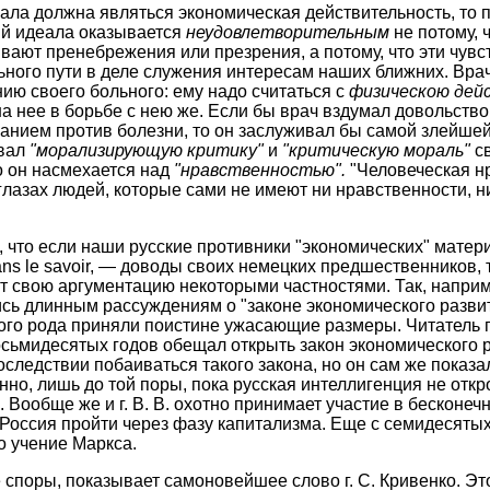
ала должна являться экономическая действительность, то п
й идеала оказывается
неудовлетворительным
не потому, 
вают пренебрежения или презрения, а потому, что эти чувс
ного пути в деле служения интересам наших ближних. Вра
ию своего больного: ему надо считаться с
физическою дей
на нее в борьбе с нею же. Если бы врач вздумал довольств
нием против болезни, то он заслуживал бы самой злейшей
ивал
"морализирующую критику"
и
"критическую мораль"
св
о он насмехается над
"нравственностью".
"Человеческая н
глазах людей, которые сами не имеют ни нравственности, н
ь, что если наши русские противники "экономических" мате
ns le savoir, — доводы своих немецких предшественников, т
т свою аргументацию некоторыми частностями. Так, напри
сь длинным рассуждениям о "законе экономического развит
го рода приняли поистине ужасающие размеры. Читатель пом
сьмидесятых годов обещал открыть закон экономического р
впоследствии побаиваться такого закона, но он сам же показа
нно, лишь до той поры, пока русская интеллигенция не откр
. Вообще же и г. В. В. охотно принимает участие в бесконеч
Россия пройти через фазу капитализма. Еще с семидесятых
 учение Маркса.
е споры, показывает самоновейшее слово г. С. Кривенко. Это