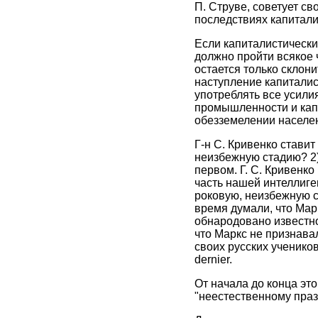
П. Струве, советует с
последствиях капитали
Если капиталистически
должно пройти всякое 
остается только склони
наступление капиталист
употреблять все усилия
промышленности и кап
обезземелении населе
Г-н С. Кривенко ставит
неизбежную стадию? 2)
первом. Г. С. Кривенк
часть нашей интеллиге
роковую, неизбежную с
время думали, что Марк
обнародовано известно
что Маркс не признавал
своих русских учеников
dernier.
От начала до конца эт
"неестественному пра