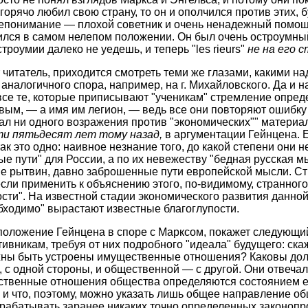
 горячо любил свою страну, то он и ополчился против этих, 
непонимание — плохой советник и очень ненадежный помощн
ился в самом нелепом положении. Он был очень остроумный
роумии далеко не уедешь, и теперь "les rieurs"
не на его с
 читатель, приходится смотреть теми же глазами, какими над
налогичного спора, например, на г. Михайловского. Да и на 
се те, которые приписывают "ученикам" стремление опреде
ым, — а имя им легион, — ведь все они повторяют ошибку
мал ни одного возражения против "экономических"" материал
ти пятьдесят лет тому назад,
в аргументации Гейнцена. Ес
ак это одно: наивное незнание того, до какой степени они 
ые пути" для России, а по их невежеству "бедная русская м
е рытвин, давно заброшенные пути европейской мысли. Стр
сли применить к объяснению этого, по-видимому, странног
сти". На известной стадии экономического развития данной
бходимо" вырастают известные благоглупости.
положение Гейнцена в споре с Марксом, покажет следующи
тивникам, требуя от них подробного "идеала" будущего: ска
лжны быть устроены имущественные отношения? Каковы до
 с одной стороны, и общественной — с другой. Они отвечал
твенные отношения общества определяются состоянием е
 и что, поэтому, можно указать лишь общее направление о
ырабатывать заранее никаких точно определенных законопр