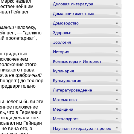
 Маркс назвал
Деловая литература
вежественнейшим
сывал Гейнцен
Домашние животные
Домоводство
рмании
человеку,
ейнцен, — "должно
Здоровье
й пролетариат",
Зоология
История
н тридцатью
 исключением
Компьютеры и Интернет
положение этого
 никакого права
Кулинария
я,
а
не фабричный
hungern) до тех пор,
Культурология
 предварительно
Литературоведение
.
Математика
ени нелепы были эти
венное положение
Медицина
ль, что в Германии
 люди делали кое-
Металлургия
писывал им Гейнцен
не вина его, а
Научная литература - прочее
казались ему