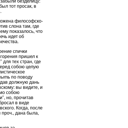
 забыли безделицу:
был тот просак, в
.
изложена философско-
тив слона там, где
ему показалось, что
ечь идет об
вечества.
орение спички
с горения пришел к
 для тех стран, где
 перед собою целую
листическое
ныть
по поводу
отдав должную дань
скому: вы видите, и
амо собою
", но, прочитав
бросал в виде
ского. Когда, после
 проч., дана была,
иняв за