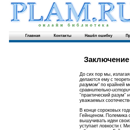
Главная
Контакты
Нашёл ошибку
Пр
Заключение
До сих пор мы, излага
делаются ему с теорет
разумом"
по крайней м
сравнительно-историч
"практический разум"
н
уважаемых соотечеств
В конце сороковых год
Гейнценом. Полемика с
вышучивать идеи своих
уступает ловкости г. М