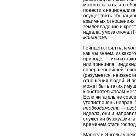
можно сказать, что о
повести к национализа
осуществить эту национ
взаимных отношениях о
землевладение и кресть
идеала, умозаключал Г
машинами.
Гейнцен стоял на
утоп
как мы знаем, из каког
природе, — или из как
или принципа "индивидуа
совершеннейшей точно
(разумеется, неизвест
отношения людей. И пон
может быть таких имущ
к обстоятельствам мест
Если читатель не совсе
утопист очень неправ.
необходимости — своб
идеала, они и направл
служении буржуазии, а
временем стать господ
Марксу и Энгельсу неч