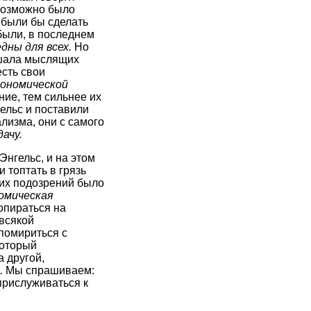
евозможно было
ы были бы сделать
были, в последнем
дны для всех.
Но
ишала мыслящих
сть свои
кономической
ние, тем сильнее их
ельс и поставили
лизма, они с самого
ачу.
Энгельс, и на этом
 топтать в грязь
ких подозрений было
омическая
опираться на
 всякой
помириться с
который
 другой,
.
Мы спрашиваем:
 прислуживаться к