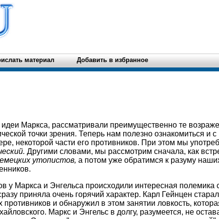
ислать материал
Добавить в избранное
я идеи Маркса, рассматривали преимущественно те возраже
ической точки зрения. Теперь нам полезно ознакомиться и с
ере, некоторой части его противников. При этом мы употре
еский.
Другими словами, мы рассмотрим сначала, как встр
емецких утопистов,
а потом уже обратимся к разуму наших
енников.
ов у Маркса и Энгельса происходили интересная полемика 
разу приняла очень горячий характер. Карл Гейнцен старалс
 противников и обнаружил в этом занятии ловкость, которая
ихайловского. Маркс и Энгельс в долгу, разумеется, не оста