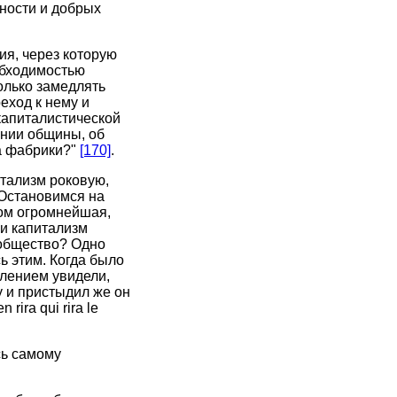
ьности и добрых
ия, через которую
обходимостью
только замедлять
еход к нему и
 капиталистической
нии общины, об
а фабрики?"
[170]
.
итализм роковую,
 Остановимся на
том огромнейшая,
ли капитализм
 общество? Одно
ь этим. Когда было
влением увидели,
у и пристыдил же он
ira qui rira le
сь самому