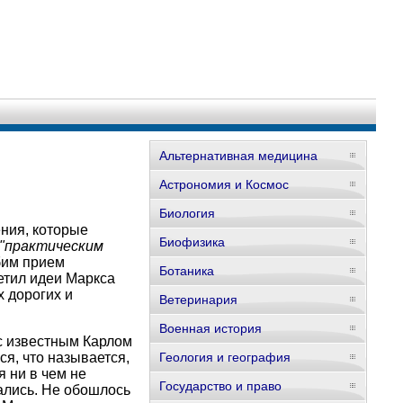
Альтернативная медицина
Астрономия и Космос
Биология
ния, которые
Биофизика
"практическим
бим прием
Ботаника
етил идеи Маркса
 дорогих и
Ветеринария
Военная история
с известным Карлом
я, что называется,
Геология и география
 ни в чем не
Государство и право
вались. Не обошлось