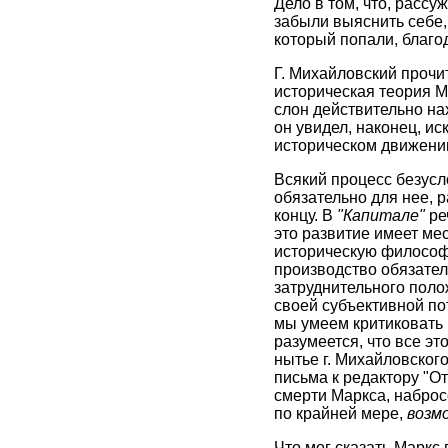
Дело в том, что, расс
забыли выяснить себе, 
который попали, благод
Г. Михайловский прочит
историческая теория Ма
слон действительно нах
он увидел, наконец, ис
историческом движении
Всякий процесс безусло
обязательно для нее, р
концу. В
"Капитале"
реч
это развитие имеет мес
историческую философи
производство обязател
затруднительного поло
своей субъективной пот
мы умеем критиковать М
разумеется, что все эт
нытье г. Михайловског
письма к редактору "От
смерти Маркса, набросо
по крайней мере,
возм
Что мог сказать Маркс 