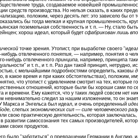
бобществление труда, создаваемое новейшей промышленнос
ции средств производства. Но нельзя сказать, в каких пре
ализацию, положим, через десять лет: это зависело бы от то
казались бы тогда мелкая и крупная промышленность, кру
янская поземельная собственность и т. п. — Ну, стало быть,
ейнцен; хорош идеал, который будет
сфабрикован лишь вп
ической
точке зрения. Утопист, при выработке своего "идеал
о-нибудь отвлеченного
понятия,
— например, понятия о чел
ого-нибудь отвлеченного
принципа,
например, принципа таки
льности" и т. п., и т. п. Раз дан такой принцип, нетрудно, ис
стью, с мельчайшими подробностями определить, каковы
д
но, в какое время и при каких обстоятельствах), положим, 
ятно, что утопист с удивлением смотрит на тех, которые го
ественных отношений, которые были бы хороши сами по се
а и времени. Ему кажется, что у таких людей совсем нет ни
м невнимательно следил за нашим изложением, то он знает,
 У Маркса и Энгельса был идеал, и очень определенный
иде
оде,
слепых
экономических сил — силе человеческого раз
яли свою практическую деятельность, которая заключалась, 
 в развитии самосознания тех самых производителей, кото
ами своих продуктов.
его было "заботиться" о превращении Германии в Англию, ил