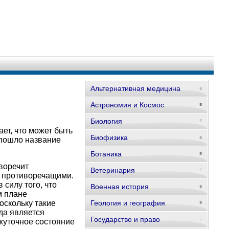
Альтернативная медицина
Астрономия и Космос
Биология
ет, что может быть
Биофизика
 пошло название
Ботаника
иворечит
Ветеринария
я противоречащими.
силу того, что
Военная история
м плане
Поскольку такие
Геология и география
гда является
Государство и право
ежуточное состояние