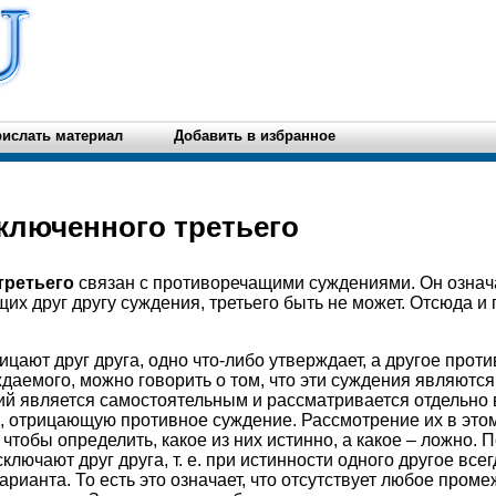
ислать материал
Добавить в избранное
сключенного третьего
третьего
связан с противоречащими суждениями. Он означа
их друг другу суждения, третьего быть не может. Отсюда и
цают друг друга, одно что-либо утверждает, а другое прот
аемого, можно говорить о том, что эти суждения являютс
ий является самостоятельным и рассматривается отдельно в 
 отрицающую противное суждение. Рассмотрение их в это
 чтобы определить, какое из них истинно, а какое – ложно. 
лючают друг друга, т. е. при истинности одного другое все
арианта. То есть это означает, что отсутствует любое пром