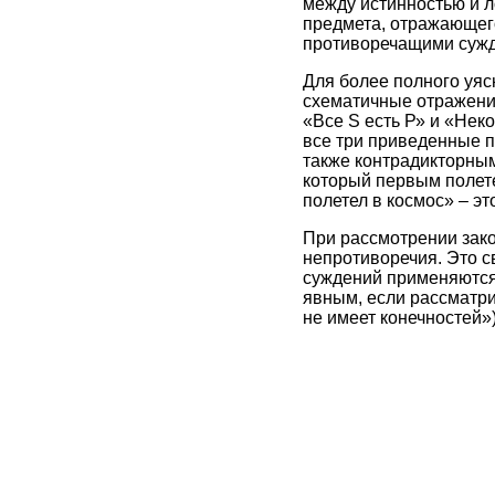
между истинностью и л
предмета, отражающего
противоречащими суж
Для более полного уяс
схематичные отражения
«Все S есть Р» и «Неко
все три приведенные п
также контрадикторными
который первым полете
полетел в космос» – э
При рассмотрении зако
непротиворечия. Это с
суждений применяются 
явным, если рассматри
не имеет конечностей»