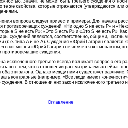
ожностью. Значит, не может быть третьего суждения относи
 те же свойства, которые отражаются (утверждаются или 
дениями.
нения вопроса следует привести примеры. Для начала рас
 противоречащих суждений: «Ни одно S не есть Р» и «Неко
торые S не есть Р»; «Это S есть Р» и «Это S не есть Р». Как
ары суждений являются, соответственно, общими, частным
 (т. е. типа A и не-А). Суждения «Юрий Гагарин является 
л в космос» и «Юрий Гагарин не является космонавтом, к
то противоречащие суждения.
на исключенного третьего всегда возникает вопрос о его ра
вязано с тем, что в отношении рассматриваемых сейчас п
оба эти закона. Однако между ними существует различие. 
вать контрарные (например, «Все люди имеют конечности»
) суждения. В отношении них закон исключенного третьего 
Оглавление