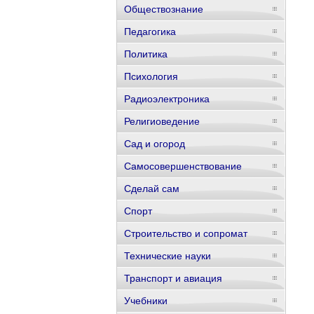
Обществознание
Педагогика
Политика
Психология
Радиоэлектроника
Религиоведение
Сад и огород
Самосовершенствование
Сделай сам
Спорт
Строительство и сопромат
Технические науки
Транспорт и авиация
Учебники