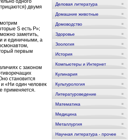
тельно одного
Деловая литература
отрицаются) двумя
Домашние животные
смотрим
Домоводство
торые S есть Р»;
 можно заметить,
Здоровье
и и единичными, а
Зоология
космонавтом,
оторый первым
История
Компьютеры и Интернет
зличиях с законом
ротиворечащих
Кулинария
Оно становится
 и «Ни один человек
Культурология
не применяется.
Литературоведение
Математика
Медицина
Металлургия
Научная литература - прочее