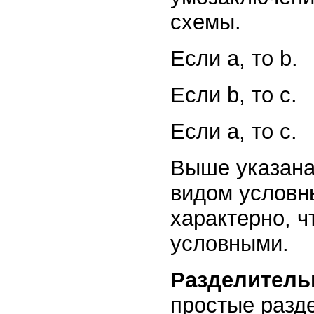
схемы.
Если а, то b.
Если b, то с.
Если а, то с.
Выше указана
видом условн
характерно, ч
условными.
Разделител
простые разд