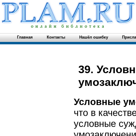
Главная
Контакты
Нашёл ошибку
Присла
39. Услов
умозаклю
Условные у
что в качеств
условные сужд
умозаключени