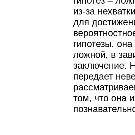
гипотез – лож
из-за нехват
для достижен
вероятностное
гипотезы, она
ложной, в зав
заключение. Н
передает нев
рассматриваем
том, что она 
познавательно