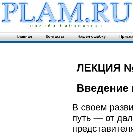
Главная
Контакты
Нашёл ошибку
Присла
ЛЕКЦИЯ №
Введение 
В своем разв
путь — от дал
представител