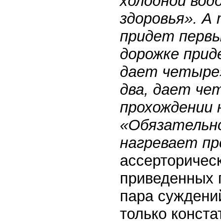
холодной вод
здоровья». А
придет первы
дорожке прид
дает четыре»
два, дает че
прохождении 
«Обязательно
нагревает пр
ассерторичес
приведенных 
пара суждени
только конста