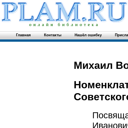
Главная
Контакты
Нашёл ошибку
Присла
Михаил В
Номенклат
Советског
Посвяща
Иванови