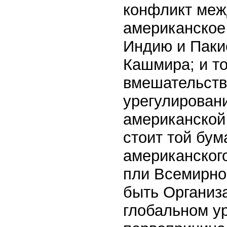
конфликт меж
американское
Индию и Паки
Кашмира; и т
вмешательств
урегулирован
американской
стоит той бум
американског
пли Всемирно
быть Организ
глобальном у