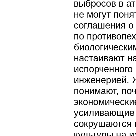
выбросов в а
не могут пон
соглашения о
по противопе
биологически
настаивают на
испорченного
инженерией. 
понимают, по
экономически
усиливающие 
сокрушаются 
культуры на и