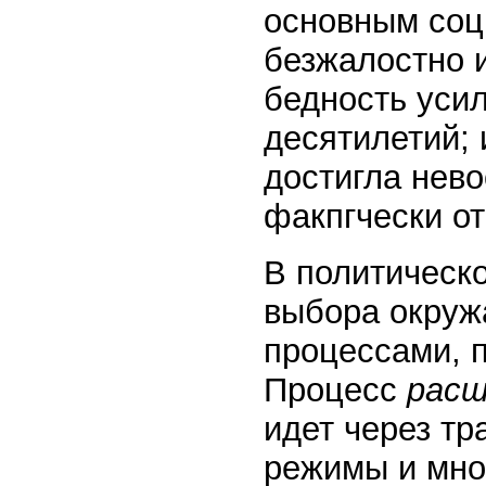
основным соц
безжалостно 
бедность уси
десятилетий;
достигла нев
факпгчески о
В политическ
выбора окруж
процессами, 
Процесс
расш
идет через т
режимы и мно