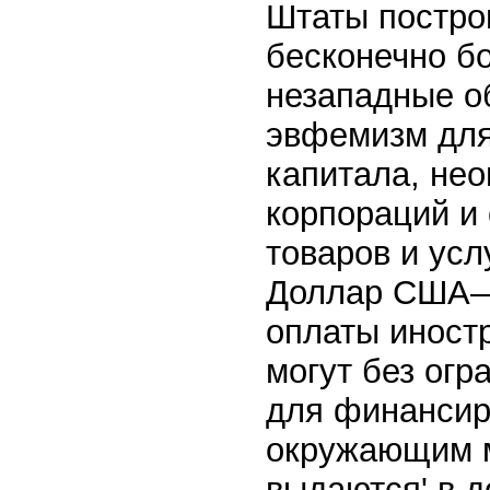
Штаты постро
бесконечно бо
незападные 
эвфемизм для
капитала, не
корпораций и 
товаров и усл
Доллар США—г
оплаты иност
могут без огр
для финансир
окружающим 
выдаются' в 