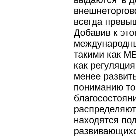
внешнеторгово
всегда превы
Добавив к эт
международны
такими как М
как регуляци
менее развит
пониманию тог
благосостояни
распределяют
находятся под
развивающихс