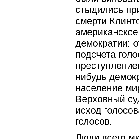
стыдились пр
смерти Клинт
американское
демократии: 
подсчета гол
преступлением
нибудь демокр
население мир
Верховный су
исход голосов
голосов.
Люди всего ми