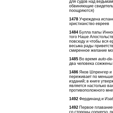
для судов над ведьмам
обвиняющие свидетель
поощряются)
1478
Учреждена испанс
христианство евреев
1484
Булла папы Иннок
того Наше Апостольств
повсюду и чтобы вся е
весьма рады приветств
смиренное желание мож
1485
Во время
auto-da-
два человека сожжены 
1486
Яков Шпренгер и 
переживает по меньшей
изданий; в книге утверж
является настолько ва
противоположного мнен
1492
Фердинанд и Изаб
1492
Первое плавание 
со стороны
converso,
пе