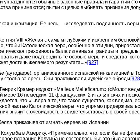
и упраздняются обычные законные правила и гарантии (то 
ства принимаются; пытки с целью выбивать признания доп
кая инквизиция. Ее цель — исследовать подлинность вер
ентия VIII «Желая с самым глубоким и искренним беспокойс
о, чтобы Католическая вера, особенно в эти дни, прирастал
ретическая греховность была изгнана за границы и предел
овать и даже подтвердить те особые меры и средства, ко
ет достичь желаемого результата...»
[927]
fe
(аутодафе), организованного испанской инквизицией в То
у столба за ересь. Они практиковали иудейские обряды
[928
Генрих Крамер издают «Malleus Malleficarum» («Молот ведьм
 мере 16 немецких, 11 французских, 2 итальянских и неско
дается, что «...вера в то, что такое существо, как ведьма, е
жной частью Католической веры, что упрямо придерживать
ия значит с очевидностью свидетельствовать о своей ере
елла приказывают изгнать евреев из Испании
Колумба в Америку. «Примечательно, что, если бы не фин
рвое плавание Колумба не состоялось бы; это был арагон