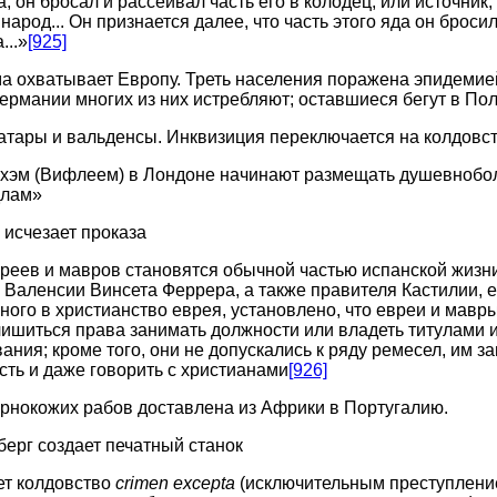
да, он бросал и рассеивал часть его в колодец, или источник
 народ... Он признается далее, что часть этого яда он брос
...»
[925]
а охватывает Европу. Треть населения поражена эпидемие
Германии многих из них истребляют; оставшиеся бегут в По
атары и вальденсы. Инквизиция переключается на колдовс
ехэм (Вифлеем) в Лондоне начинают размещать душевнобол
длам»
исчезает проказа
реев и мавров становятся обычной частью испанской жизни
з Валенсии Винсета Феррера, а также правителя Кастилии, 
ого в христианство еврея, установлено, что евреи и мавр
лишиться права занимать должности или владеть титулами 
ания; кроме того, они не допускались к ряду ремесел, им з
есть и даже говорить с христианами
[926]
рнокожих рабов доставлена из Африки в Португалию.
ерг создает печатный станок
ет колдовство
crimen excepta
(исключительным преступление