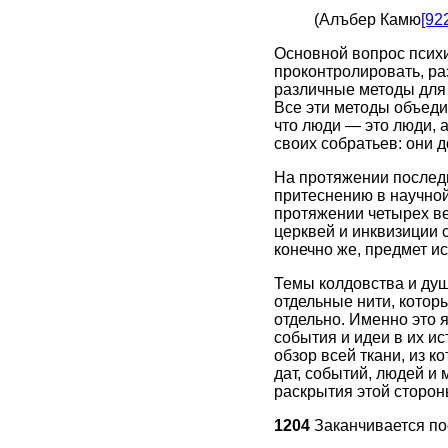
(Алъбер Камю
[92
Основной вопрос психи
проконтролировать, ра
различные методы для 
Все эти методы объеди
что люди — это люди, а
своих собратьев: они 
На протяжении последн
притеснению в научной
протяжении четырех в
церквей и инквизиции 
конечно же, предмет ис
Темы колдовства и душ
отдельные нити, котор
отдельно. Именно это 
события и идеи в их и
обзор всей ткани, из 
дат, событий, людей и
раскрытия этой сторон
1204
Заканчивается по