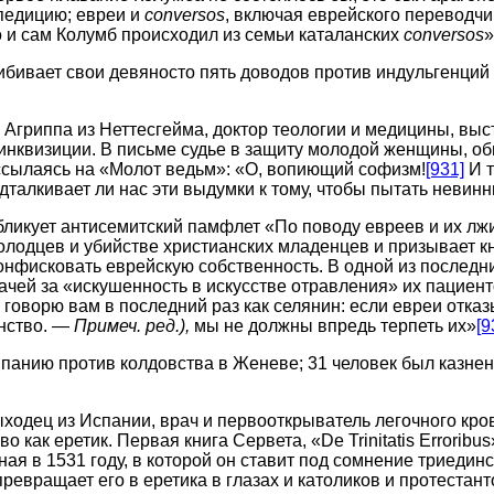
едицию; евреи и
conversos
, включая еврейского переводчи
о и сам Колумб происходил из семьи каталанских
conversos
»
бивает свои девяносто пять доводов против индульгенций 
 Агриппа из Неттесгейма, доктор теологии и медицины, выс
 инквизиции. В письме судье в защиту молодой женщины, о
 ссылаясь на «Молот ведьм»: «О, вопиющий софизм!
[931]
И т
дталкивает ли нас эти выдумки к тому, чтобы пытать неви
ликует антисемитский памфлет «По поводу евреев и их лжи
олодцев и убийстве христианских младенцев и призывает к
конфисковать еврейскую собственность. В одной из последн
ачей за «искушенность в искусстве отравления» их пациент
говорю вам в последний раз как селянин: если евреи отка
анство. —
Примеч. ред.),
мы не должны впредь терпеть их»
[9
мпанию против колдовства в Женеве; 31 человек был казне
ыходец из Испании, врач и первооткрыватель легочного кр
 как еретик. Первая книга Сервета, «De Trinitatis Erroribu
ая в 1531 году, в которой он ставит под сомнение триедин
ревращает его в еретика в глазах и католиков и протестант