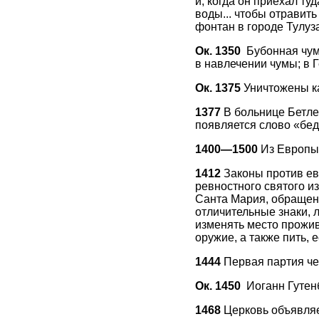
и, когда он приехал ту
воды... чтобы отравить
фонтан в городе Тулуза
Ок. 1350
Бубонная чум
в навлечении чумы; в 
Ок. 1375
Уничтожены к
1377
В больнице Бетл
появляется слово «бе
1400—1500
Из Европы 
1412
Законы против ев
ревностного святого и
Санта Мария, обращенн
отличительные знаки, 
изменять место прожив
оружие, а также пить, 
1444
Первая партия че
Ок. 1450
Иоганн Гутенб
1468
Церковь объявля