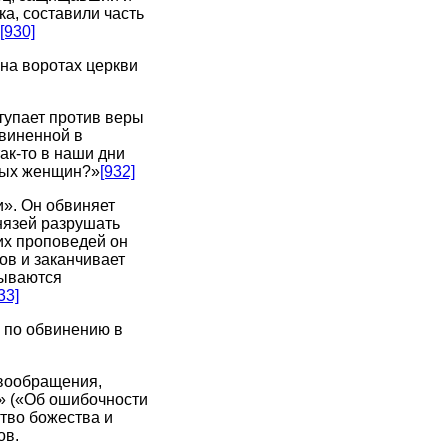
ка, составили часть
[930]
на воротах церкви
тупает против веры
бвиненной в
ак-то в наши дни
нных женщин?»
[932]
». Он обвиняет
нязей разрушать
их проповедей он
ов и заканчивает
зываются
33]
н по обвинению в
овообращения,
s» («Об ошибочности
ство божества и
ов.