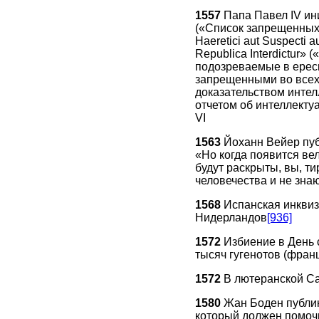
1557
Папа Павел IV ини
(«Список запрещенных к
Haeretici aut Suspecti au
Republica Interdictur»
подозреваемые в ерес
запрещенными во всех 
доказательством интел
отчетом об интеллекту
VI
1563
Йоханн Вейер пуб
«Но когда появится вел
будут раскрыты, вы, ти
человечества и не зн
1568
Испанская инквиз
Нидерландов
[936]
1572
Избиение в День 
тысяч гугенотов (фран
1572
В лютеранской С
1580
Жан Боден публик
который должен помочь