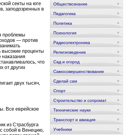
ской секты на юге
Обществознание
в, заподозренных в
Педагогика
Политика
Психология
ия проблемы
походов — против
Радиоэлектроника
 занимать
ь высокие проценты
Религиоведение
е наказания
станавливалось, что
Сад и огород
х от других
Самосовершенствование
Сделай сам
игает двух тысяч,
Спорт
Строительство и сопромат
ы. Все еврейское
Технические науки
Транспорт и авиация
ик из Страсбурга
Учебники
 с собой в Венецию,