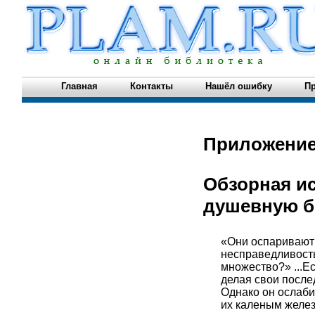
Главная
Контакты
Нашёл ошибку
Пр
Приложение
Обзорная ис
душевную б
«Они оспаривают 
несправедливость!
множество?» ...Е
делая свои после
Однако он ослаби
их каленым желез