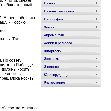
, или поток свежей
Физика
ил в общественный
Физическая химия
й. Евреев обвиняют
Философия
льшу и Россию.
Химия
тво
Хиромантия
ьных. Так
Хобби и ремесла
Шпаргалки
Эзотерика
. По совету
епископа Пабло де
Экология
ы должны носить
и не должны
Юриспруденция
апрещалось носить
Языкознание
м); соответственно