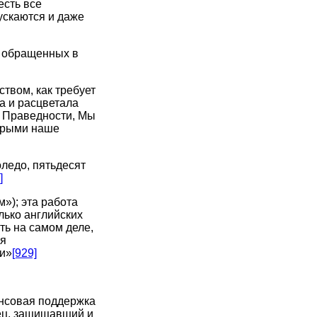
есть все
ускаются и даже
ы обращенных в
твом, как требует
а и расцветала
ы Праведности, Мы
торыми наше
ледо, пятьдесят
]
»); эта работа
лько английских
сть на самом деле,
ся
си»
[929]
ансовая поддержка
ец, защищавший и