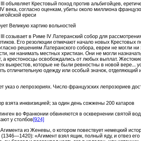
II объявляет Крестовый поход против альбигойцев, еретиче
IV века, согласно оценкам, убиты около миллиона французо
игойской ереси
ует Великую хартию вольностей
III созывает в Риме IV Латеранский собор для рассмотрен
етиков. Его резолюции отмечают начало новых Крестовых 
огласно решениям Латеранского собора, евреи не могли ни
и, ни нанимать местных христиан. Они не могли назначат
, а крестоносцы освобождались от любых выплат. Жестоки
ех выкрестов, которые не были ревностны в новой вере... у
ть отличительную одежду или особый значок, отделяющий и
ет указ о лепрозориях. Число французских лепрозориев дост
р взята инквизицией; за один день сожжены 200 катаров
тинген во Франконии обвиняются в осквернении святой вод
ают у столбов
[924]
Агимента из Женевы, о котором повествует немецкий истор
(1346—1420): «Агимент взял ящик, полный яду, и отвез его