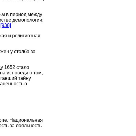
ьм в период между
арстве демонологии;
»
[938]
кая и религиозная
ен у столба за
у 1652 стало
на исповеди о том,
егавший тайну
раненностью
ропе. Национальная
сть за лояльность