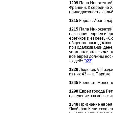
1209
Папа Иннокентий I
Франции. К середине X
принадлежности к альб
1215
Король Иоанн дар
1215
Папа Иннокентий 
наказания евреев и ер
еретиков и евреев. «С
общественные должност
при одалживании денег
устанавливались для т
все евреи должны носи
людей»
[923]
1226
Людовик VIII изда
из них 43 — в Париже
1245
Крепость Монсегю
1298
Евреи города Рет
население заживо сжиг
1348
Признание еврея 
Якоб фон Кенигсхофен 