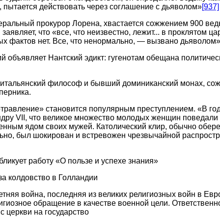
, пытается действовать через соглашение с дьяволом»
[937]
еральный прокурор Лорена, хвастается сожжением 900 вед
 заявляет, что «все, что неизвестно, лежит... в проклятом ц
х фактов нет. Все, что ненормально, — вызвано дьяволом
й объявляет Нантский эдикт: гугенотам обещана политичес
итальянский философ и бывший доминиканский монах, сожж
перника.
травление» становится популярным преступлением. «В год
дру VII, что великое множество молодых женщин поведали 
енным ядом своих мужей. Католический клир, обычно обер
льно, был шокирован и встревожен чрезвычайной распрост
бликует работу «О пользе и успехе знания»
за колдовство в Голландии
тняя война, последняя из великих религиозных войн в Ев
игиозное обращение в качестве военной цели. Ответственно
с церкви на государство