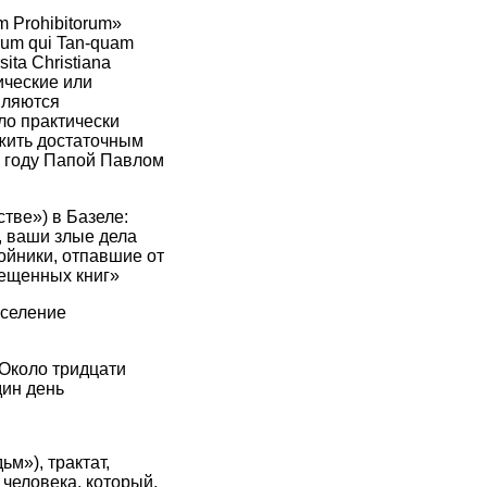
 Prohibitorum»
rum qui Tan-quam
sita Christiana
ические или
вляются
ло практически
ужить достаточным
6 году Папой Павлом
тве») в Базеле:
, ваши злые дела
бойники, отпавшие от
рещенных книг»
аселение
 Около тридцати
дин день
м»), трактат,
 человека, который,