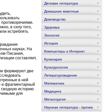
Деловая литература
Домашние животные
удить,
пользовать
Домоводство
 противоречиями.
но, в силу того,
Здоровье
 или истреблять
Зоология
История
правдание
енных науках. На
Компьютеры и Интернет
вом Писания,
лизации составляет,
Кулинария
Культурология
рии формируют две
исследовать
Литературоведение
мотренные в ней
Математика
тя и фрагментарный
и сводную историю
Медицина
начимыми для
Металлургия
Научная литература - прочее