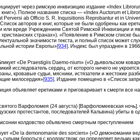
циирует через римскую инквизицию издание «Index Librorum
ниг»). Полное название списка — «Index Auctorum et Libro
t Perversi ab Officio S. R. Inquisitionis Reprobantur et in Univer
 («Список авторов и книг, которые не были одобрены как ерет
и или вреде Учреждением Святой Римской Инквизиции и я
христианских странах»). «Появление в Римском списке бы
лектуальной значимости текста, и полный список может сл
альной истории Европы»
[934]
. Индекс был упразднен в 196
ликует «De Praestigiis Daemo-nium» («О дьявольском коварс
икий исследователь сердец, от которого ничего не укроется
раны, кровавые судьи, мясники, истязатели и жестокие раз
ающие милосердия»
[935]
. Издание помещено в «Список зап
иция объявляет еретиками и приговаривает к смерти все н
святого Варфоломея (24 августа) [Варфоломеевская ночь].
цузских протестантов, последователей Кальвина) убиты в о
аксонии колдовство объявлено смертным преступлением
ует «De la demonomanie des sorciers» («О демономании ведь
 судьям бороться с колдовством; он определяет ведьму как