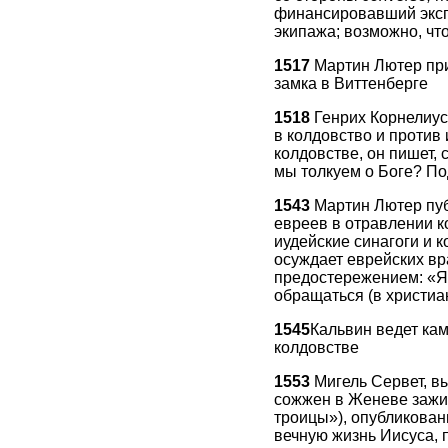
финансировавший эксп
экипажа; возможно, чт
1517
Мартин Лютер при
замка в Виттенберге
1518
Генрих Корнелиус
в колдовство и против
колдовстве, он пишет,
мы толкуем о Боге? По
1543
Мартин Лютер пуб
евреев в отравлении к
иудейские синагоги и 
осуждает еврейских вр
предостережением: «Я 
обращаться (в христи
1545
Кальвин ведет ка
колдовстве
1553
Мигель Сервет, в
сожжен в Женеве заживо
троицы»), опубликованн
вечную жизнь Иисуса, п