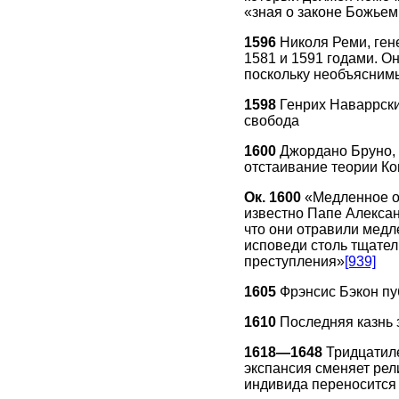
«зная о законе Божьем
1596
Николя Реми, ген
1581 и 1591 годами. Он
поскольку необъяснимы
1598
Генрих Наваррски
свобода
1600
Джордано Бруно, 
отстаивание теории Ко
Ок. 1600
«Медленное о
известно Папе Алексан
что они отравили медл
исповеди столь тщате
преступления»
[939]
1605
Фрэнсис Бэкон пу
1610
Последняя казнь 
1618—1648
Тридцатиле
экспансия сменяет рел
индивида переносится 