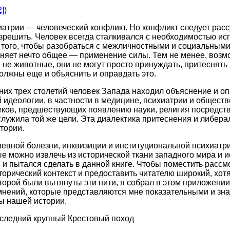
2]
)
атрии — человеческий конфликт. Но конфликт следует расс
зрешить. Человек всегда сталкивался с необходимостью ис
того, чтобы разобраться с межличностными и социальными
няет нечто общее — применение силы. Тем не менее, возмож
 не животные, они не могут просто принуждать, притеснять
должны еще и объяснить и оправдать это.
их трех столетий человек Запада находил объяснение и о
 идеологии, в частности в медицине, психиатрии и обществ
еков, предшествующих появлению науки, религия посредст
служила той же цели. Эта диалектика притеснения и либера
тории.
евной болезни, инквизиции и институциональной психиат
ые можно извлечь из исторической ткани западного мира и 
я и пытался сделать в данной книге. Чтобы поместить расс
сторический контекст и предоставить читателю широкий, хо
которой были вытянуты эти нити, я собрал в этом приложени
 мнений, которые представляются мне показательными и з
ы нашей истории.
следний крупный Крестовый поход