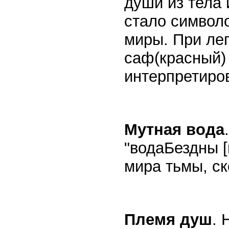
души из тела 
стало символ
миры. При лег
саф(красный)
интерпретиров
Мутная вода
"водаБездны [
мира тьмы, с
Племя душ
. 