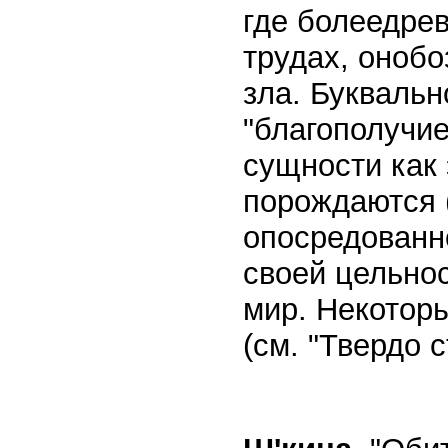
где болеедре
трудах, оноб
зла. Буквальн
"благополучи
сущности как
порождаются (
опосредованно
своей цельнос
мир. Некотор
(см. "Твердо 