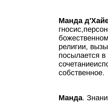
Манда д'Хайе
гносис,персо
божественном
религии, выз
посылается в
сочетаниеисп
собственное.
Манда
. Знани