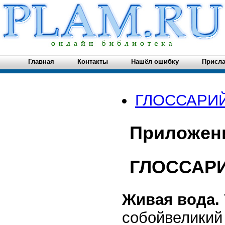
Главная
Контакты
Нашёл ошибку
Присла
ГЛОССАРИ
Приложени
ГЛОССАР
Живая вода.
собойвеликий 