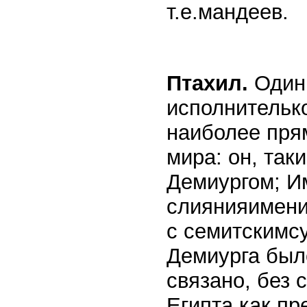
т.е.мандеев.
Птахил.
Один 
исполнительк
наиболее пря
мира: он, так
Демиургом; И
слиянияимени
с семитским
Демиурга было
связано, без
Египта как пр