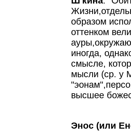
Ш'кина
. "Оби
Жизни,отдель
образом испо
оттенком вели
ауры,окружаю
иногда, одна
смысле, кото
мысли (ср. у 
"эонам",перс
высшее божес
Энос (или Ен