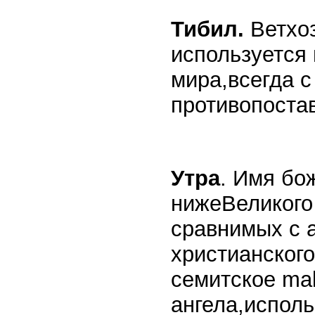
Тибил.
Ветхоза
используется
мира,всегда с
противопоста
Утра
. Имя бо
нижеВеликого
сравнимых с 
христианског
семитское mal
ангела,исполь