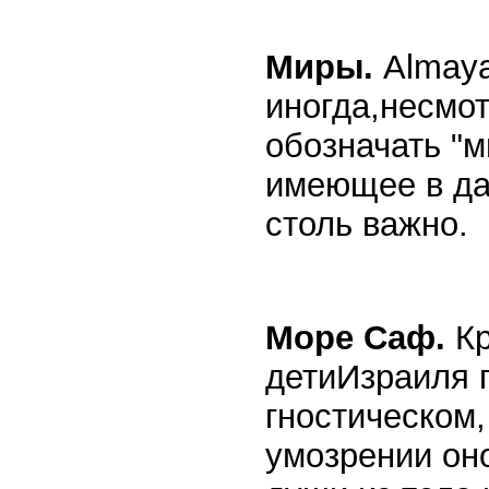
Миры.
Almaya
иногда,несмо
обозначать "м
имеющее в да
столь важно.
Море Саф.
Кр
детиИзраиля п
гностическом,
умозрении он