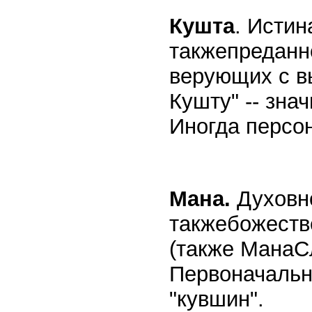
Кушта
. Истин
такжепреданн
верующих с в
Кушту" -- зна
Иногда персо
Мана.
Духовно
такжебожеств
(также МанаС
Первоначально
"кувшин".