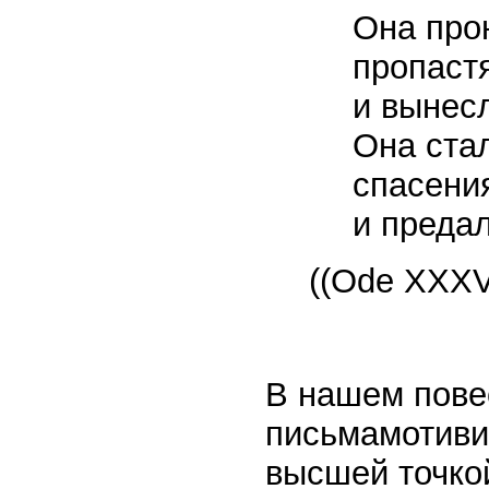
Она про
пропаст
и вынесл
Она ста
спасени
и предал
((Ode XXXVI
В нашем повес
письмамотиви
высшей точко