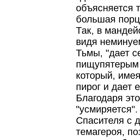
объясняется т
большая порци
Так, в манде
видя неминуе
Тьмы, "дает с
пищупятерым 
который, име
пирог и дает 
Благодаря эт
"усмиряется".
Спасителя с 
темагероя, по