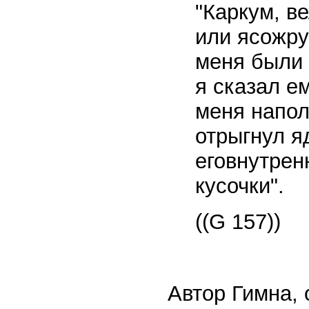
"Каркум, ве
или ясожру 
меня были 
я сказал ем
меня напол
отрыгнул яд
еговнутрен
кусочки".
((G 157))
Автор Гимна, 