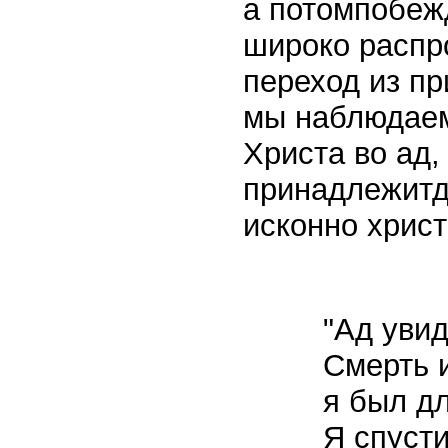
а потомпобеж
широко распр
переход из п
мы наблюдаем
Христа во ад,
принадлежитд
исконно хрис
"Ад увид
Смерть 
я был дл
Я спуст