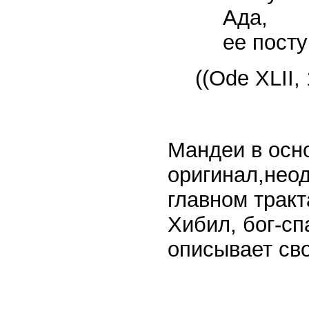
Ада,
ее посту
((Ode XLII, 
Мандеи в осн
оригинал,нео
главном тракт
Хибил, бог-с
описывает св