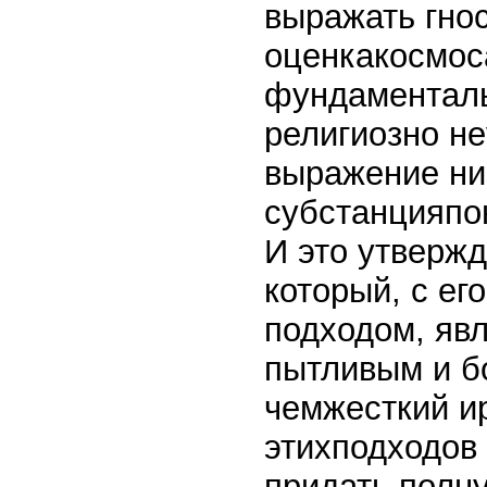
выражать гнос
оценкакосмоса
фундаменталь
религиозно н
выражение ни
субстанцияпо
И это утвержд
который, с е
подходом, явл
пытливым и б
чемжесткий ир
этихподходов
придать полн