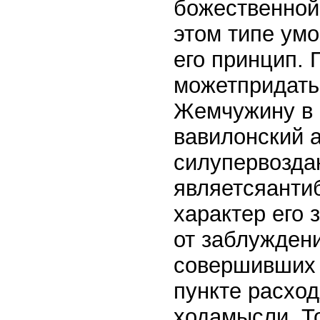
божественной
этом типе ум
его принцип.
можетпридать
Жемчужину в 
вавилонский 
силупервоздан
являетсяанти
характер его 
от заблужден
совершивших 
пункте расход
ходамысли. То