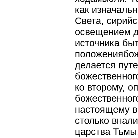
как изначаль
Света, сирийс
освещением д
источника бы
положениябоже
делается пут
божественног
ко второму, 
божественного
настоящему в
столько внал
царства Тьмы,