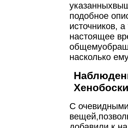
указанныхвыше
подобное опи
источников, а
настоящее вр
общемуобраще
насколько ему
Наблюдени
Хенобоск
С очевидными
вещей,позволь
добавили к н