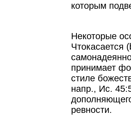
которым подв
Некоторые осо
Чтокасается (
самонадеянно
принимает фо
стиле божест
напр., Ис. 45:
дополняющего
ревности.