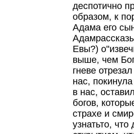
деспотично п
образом, к п
Адама его сын
Адамрассказыв
Евы?) о"извеч
выше, чем Бог
гневе отрезал
нас, покинула
в нас, остави
богов, которы
страхе и смир
узнатьто, что