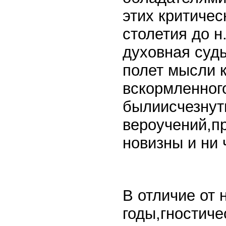
этих критичес
столетия до н
духовная судь
полет мысли к
вскормленног
былиисчезнут
вероучений,п
новизны и ни 
В отличие от 
годы,гностиче