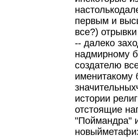
настолькодале
первым и выс
все?) отрывки
-- далеко зах
надмирному б
создателю все
именитакому б
значительныхч
истории рели
отстоящие на
"Поймандра" 
новыйметафиз