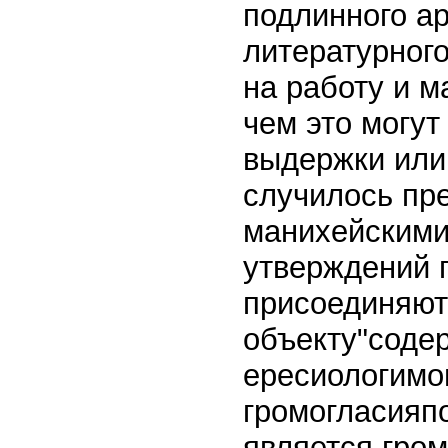
подлинного ар
литературног
на работу и м
чем это могу
выдержки или
случилось пре
манихейскими
утверждений 
присоединяют
объекту"содер
ересиологимог
громогласияп
является гром