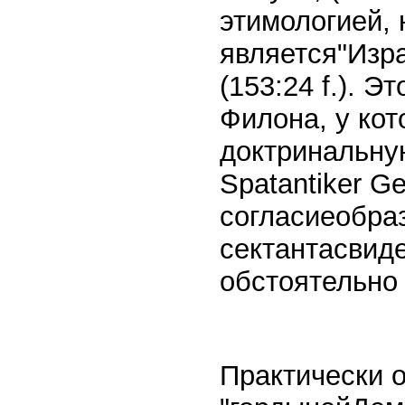
этимологией,
является"Изр
(153:24 f.). 
Филона, у ко
доктринальную
Spatantiker Gei
согласиеобраз
сектантасвид
обстоятельно 
Практически о