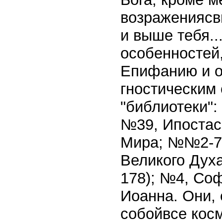
возражениясвы
и выше тебя..
особенностей
Епифанию и о
гностическим
"библиотеки":
№39, Ипостас
Мира; №№2-7,
Великого Духа
178); №4, Со
Иоанна. Они,
собойвсе косм