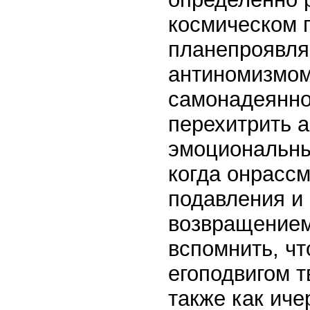
космическом 
планепроявля
антиномизмом,
самонадеянно
перехитрить а
эмоциональны
когда онрасс
подавления и
возвращением
вспомнить, чт
егоподвигом т
также как иче