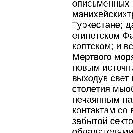
описьменных 
манихейскихт
Туркестане; д
египетском Ф
коптском; и в
Мертвого мор
новым источн
выходув свет
столетия мыо
нечаянным на
контактам со
забытой сект
обладателями