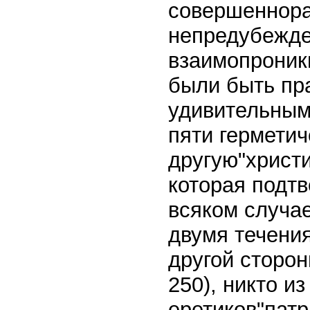
совершеннора
непредубежде
взаимопроник
были быть пр
удивительным
пяти герметич
другую"христ
которая подт
всяком случае
двумя течени
другой сторон
250), никто из
еретиков"патр