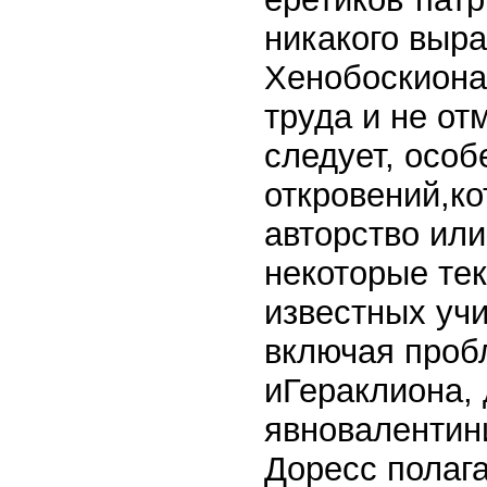
никакого выра
Хенобоскиона"
труда и не от
следует, особ
откровений,к
авторство ил
некоторые те
известных уч
включая проб
иГераклиона, 
явновалентин
Доресс полаг