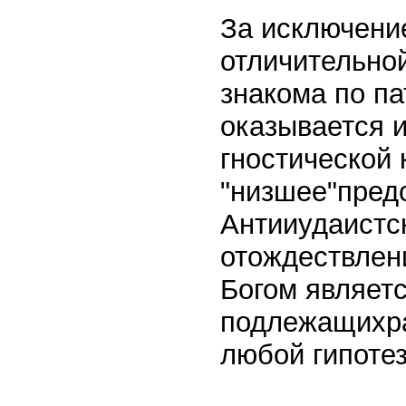
За исключени
отличительно
знакома по па
оказывается 
гностической 
"низшее"предс
Антииудаистс
отождествлени
Богом являетс
подлежащихр
любой гипотез