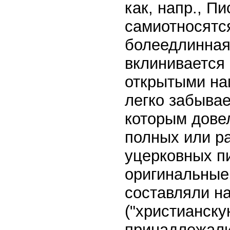
как, напр., П
самиотносятся
болеедлинная
вклинивается
открытыми на
легко забывае
которым дове
полных или р
уцерковных пи
оригинальныек
составляли н
("христианску
принадлежали