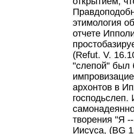
открытием, чт
Правдоподобн
этимология об
отчете Ипполи
простобазируе
(Refut. V. 16.
"слепой" был
импровизацие
архонтов в Ип
господьслеп. 
самонадеяннос
творения "Я --
Иисуса, (BG 12