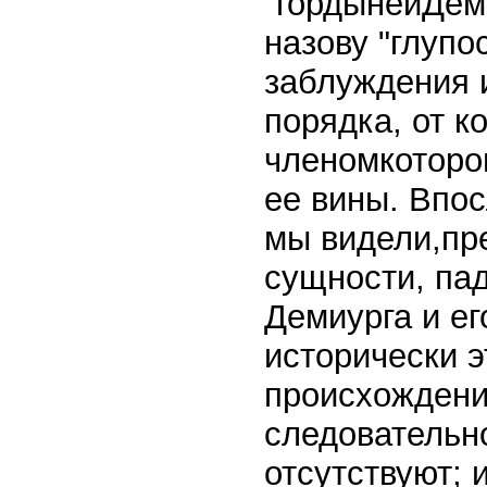
"гордынейДеми
назову "глупо
заблуждения 
порядка, от к
членомкоторог
ее вины. Впос
мы видели,пре
сущности, па
Демиурга и ег
исторически э
происхождени
следовательн
отсутствуют; 