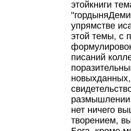
этойкниги тем
"гордыняДемиу
упрямстве ис
этой темы, с
формулировок
писаний колл
поразительны
новыхданных, 
свидетельств
размышлении 
нет ничего вы
творением, вы
Бога, кроме ме