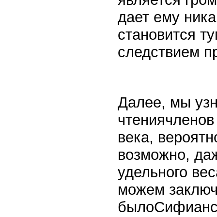
дает ему ник
становится ту
следствием п
Далее, мы уз
чтениячленов 
века, вероятн
возможно, даж
удельного ве
можем заключ
былоСифианск