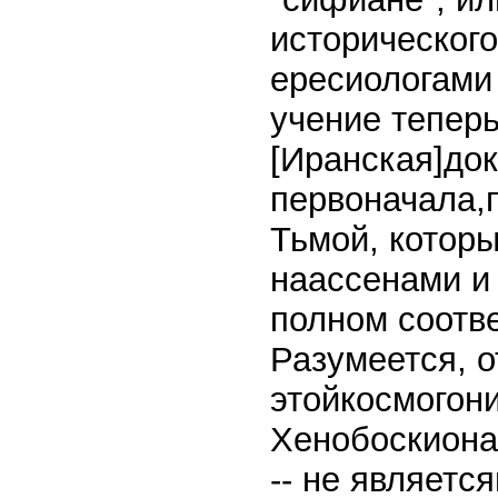
историческог
ересиологами
учение теперь
[Иранская]докт
первоначала,
Тьмой, котор
наассенами и 
полном соотве
Разумеется, о
этойкосмогон
Хенобоскиона 
-- не являетс