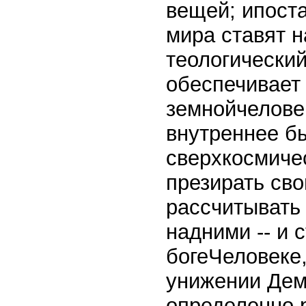
вещей; ипоста
мира ставят н
теологический
обеспечивает 
земнойчелове
внутреннее быт
сверхкосмиче
презирать сво
рассчитывать
надними -- и 
богеЧеловеке,
унижении Дем
определенно 