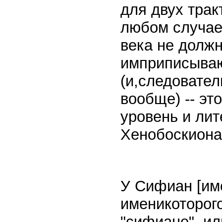
для двух тракт
любом случае,
века не должн
имприписываю
(и,следовател
вообще) -- эт
уровень и ли
Хенобоскиона 
У Сифиан [им
именикоторого
"сифиане", или