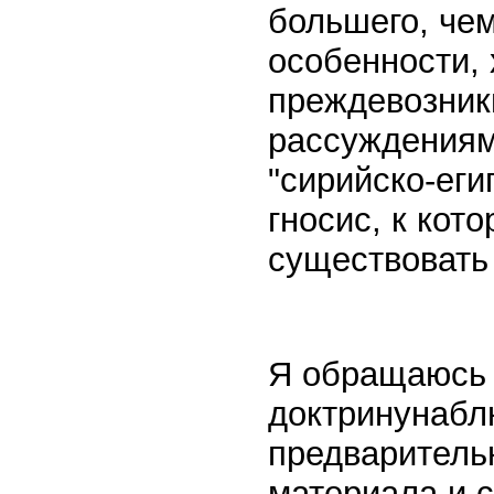
большего, че
особенности,
преждевозник
рассуждениям
"сирийско-еги
гносис, к кот
существовать 
Я обращаюсь
доктринунабл
предваритель
материала и 