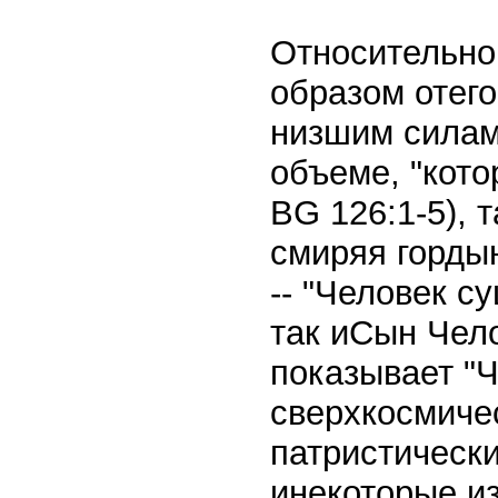
Относительно
образом отег
низшим силам
объеме, "кот
BG 126:1-5), 
смиряя горды
-- "Человек с
так иСын Чело
показывает "
сверхкосмичес
патристических
инекоторые из