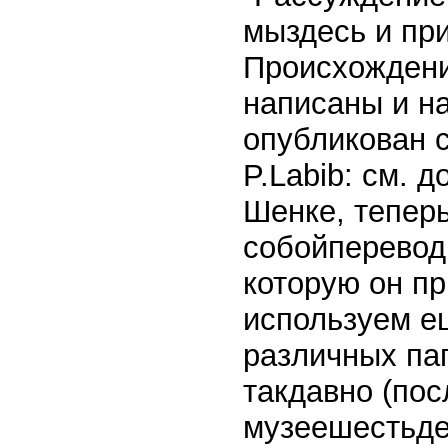
мыздесь и пр
Происхождение
написаны и н
опубликован 
P.Labib: см.
Шенке, тепер
собойперевод 
которую он п
используем е
различных па
такдавно (пос
музеешестьдес