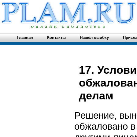
Главная
Контакты
Нашёл ошибку
Присла
17. Услови
обжалован
делам
Решение, вын
обжаловано в