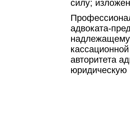
силу; изложе
Профессионал
адвоката-пре
надлежащему 
кассационной
авторитета а
юридическую