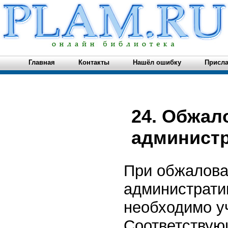
Главная
Контакты
Нашёл ошибку
Присла
24. Обжал
админист
При обжалова
администрати
необходимо у
Соответствую