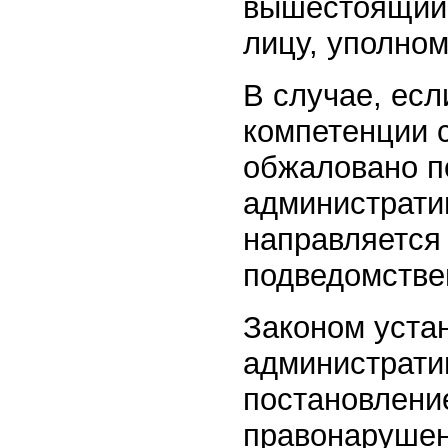
вышестоящий 
лицу, уполно
В случае, есл
компетенции 
обжаловано п
администрати
направляется
подведомствен
Законом уста
администрати
постановлени
правонарушен