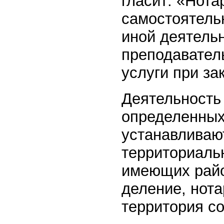
гласит: «Нота
самостоятель
иной деятельн
преподавател
услуги при за
Деятельность
определенных
устанавливают
территориаль
имеющих райо
деление, нот
территория со