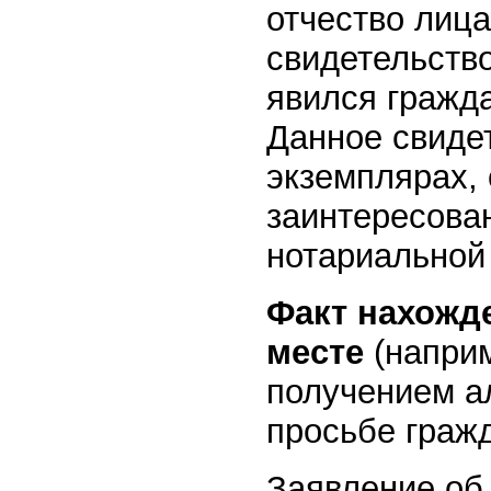
отчество лица
свидетельство
явился гражд
Данное свиде
экземплярах, 
заинтересован
нотариальной 
Факт нахожд
месте
(напри
получением а
просьбе граж
Заявление об