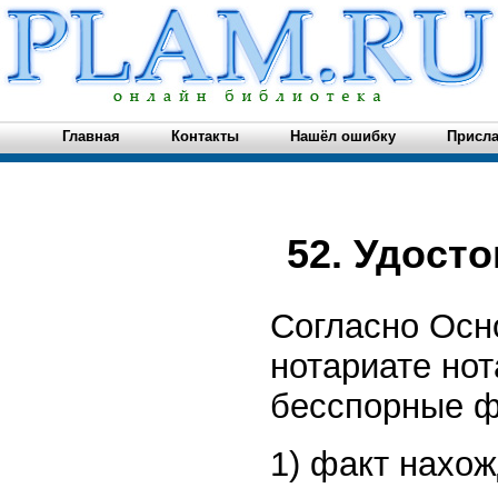
Главная
Контакты
Нашёл ошибку
Присла
52. Удост
Согласно Осн
нотариате но
бесспорные ф
1) факт нахо