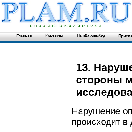
Главная
Контакты
Нашёл ошибку
Присла
13. Наруш
стороны м
исследов
Нарушение о
происходит в 