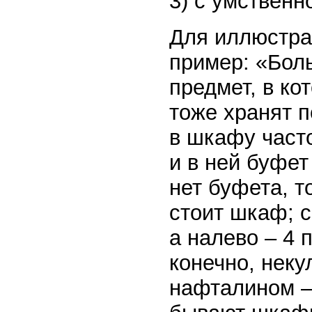
3) с умственн
Для иллюстра
пример: «Боль
предмет, в ко
тоже хранят п
в шкафу часто
и в ней буфет
нет буфета, т
стоит шкаф; с
а налево – 4 п
конечно, неку
нафталином –