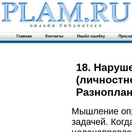
Главная
Контакты
Нашёл ошибку
Присла
18. Наруш
(личностн
Разнопла
Мышление опр
задачей. Когд