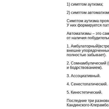
1) симптом аутизма;
2) симптом автоматизм
Симптом аутизма прояв
У них формируется пат
Автоматизмы – это са
от наличия побудител
1. Амбулаторный(встре
внешне упорядоченные
полностью забывает).
2. Сомнамбулический (
и бодрствованием).
3. Ассоциативный.
4. Сенестопатический.
5. Кинестетический.
Последние три разнов
Кандинского-Клерамбо