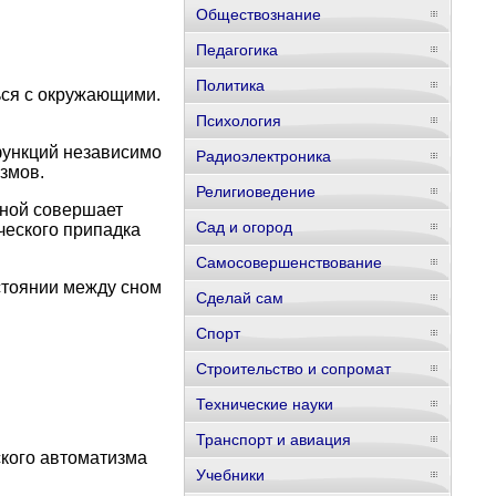
Обществознание
Педагогика
Политика
ься с окружающими.
Психология
функций независимо
Радиоэлектроника
змов.
Религиоведение
ьной совершает
Сад и огород
ческого припадка
Самосовершенствование
стоянии между сном
Сделай сам
Спорт
Строительство и сопромат
Технические науки
Транспорт и авиация
кого автоматизма
Учебники