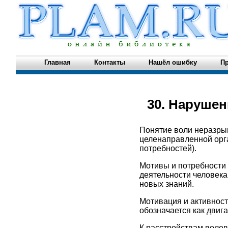
Главная
Контакты
Нашёл ошибку
Пр
30. Наруше
Понятие воли неразрыв
целенаправленной орга
потребностей).
Мотивы и потребности
деятельности человека
новых знаний.
Мотивация и активност
обозначается как двиг
К расстройствам волев