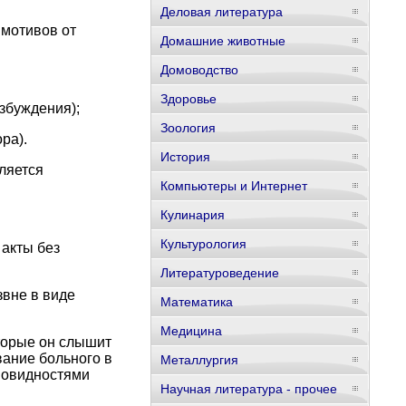
Деловая литература
 мотивов от
Домашние животные
Домоводство
Здоровье
збуждения);
Зоология
ра).
История
ляется
Компьютеры и Интернет
Кулинария
Культурология
акты без
Литературоведение
звне в виде
Математика
Медицина
оторые он слышит
вание больного в
Металлургия
зновидностями
Научная литература - прочее