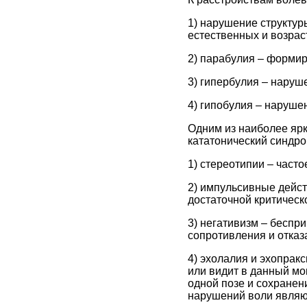
1) нарушение структур
естественных и возрас
2) парабулия – формир
3) гипербулия – наруш
4) гипобулия – наруше
Одним из наиболее ярк
кататонический синдро
1) стереотипии – част
2) импульсивные дейст
достаточной критическ
3) негативизм – беспр
сопротивления и отказ
4) эхолалия и эхопрак
или видит в данный мо
одной позе и сохранен
нарушений воли являю