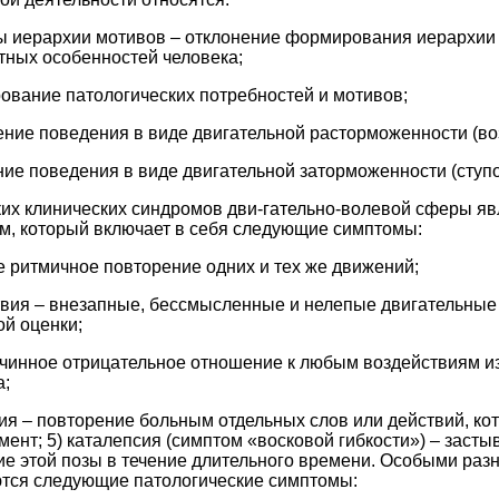
ы иерархии мотивов – отклонение формирования иерархии
тных особенностей человека;
ование патологических потребностей и мотивов;
ение поведения в виде двигательной расторможенности (во
ние поведения в виде двигательной заторможенности (ступо
их клинических синдромов дви-гательно-волевой сферы яв
м, который включает в себя следующие симптомы:
ое ритмичное повторение одних и тех же движений;
вия – внезапные, бессмысленные и нелепые двигательные 
ой оценки;
ичинное отрицательное отношение к любым воздействиям и
а;
сия – повторение больным отдельных слов или действий, к
мент; 5) каталепсия (симптом «восковой гибкости») – засты
ие этой позы в течение длительного времени. Особыми ра
тся следующие патологические симптомы: