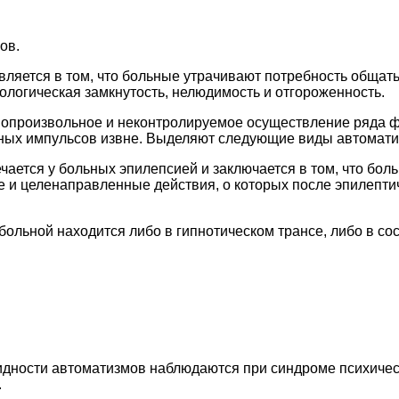
ов.
ляется в том, что больные утрачивают потребность общат
ологическая замкнутость, нелюдимость и отгороженность.
мопроизвольное и неконтролируемое осуществление ряда 
ьных импульсов извне. Выделяют следующие виды автомати
чается у больных эпилепсией и заключается в том, что бол
 и целенаправленные действия, о которых после эпилепти
больной находится либо в гипнотическом трансе, либо в со
идности автоматизмов наблюдаются при синдроме психичес
.