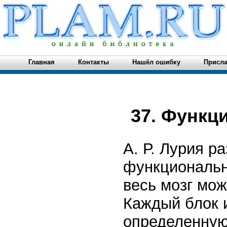
Главная
Контакты
Нашёл ошибку
Присла
37. Функц
А. Р. Лурия р
функциональн
весь мозг мож
Каждый блок и
определенную