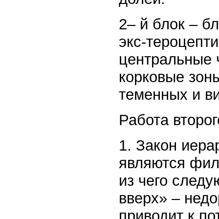
2– й блок – б
экс-тероцепт
центральные 
корковые зон
теменных и ви
Работа второг
1. Закон иера
являются фил
из чего следу
вверх» – недо
приводит к по