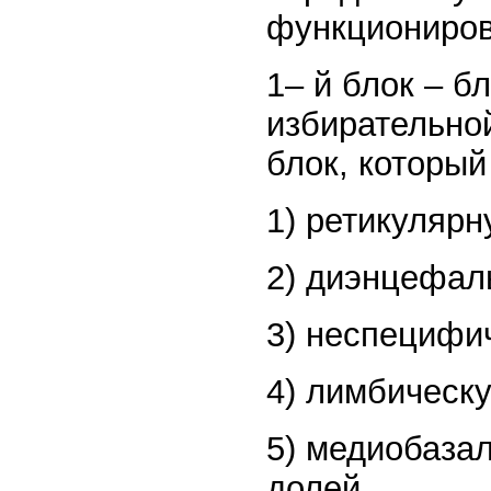
функциониров
1– й блок – б
избирательной
блок, который
1) ретикуляр
2) диэнцефал
3) неспецифич
4) лимбическ
5) медиобаза
долей.