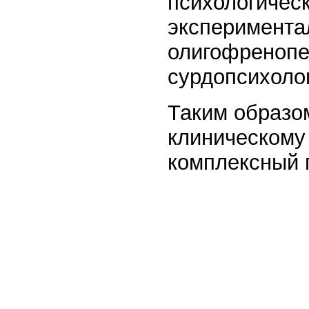
психологическ
эксперимента
олигофренопе
сурдопсихолог
Таким образом
клиническому
комплексный 