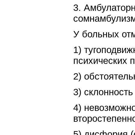
3. Амбулатор
сомнамбулизм
У больных от
1) тугоподвиж
психических 
2) обстоятел
3) склонность
4) невозможно
второстепенно
5) дисфория (